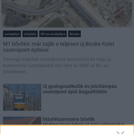
autópálya
útépítés
M1-es autópálya
Bicske
M1 bővítés: már zajlik a teljesen új Bicske Kelet
csomópont építése
Tizenegy meglévő csomópontot korszerűsít és négy új,
különszintű csomópontot hoz létre az MKIF az M1-es
bővítésénél.
Új gyalogosátkelők és jelzőlámpás
csomópont épül Angyalföldön
Másfélszeresére bővítik
Hódmezővásárhely jó hírű református
iskoláját