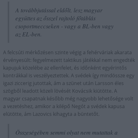
A továbbjutással eldőlt, lesz magyar
együttes az ősszel rajtoló főtáblás
csoportmeccseken - vagy a BL-ben vagy
az EL-ben.
A felcsúti mérkőzésen szinte végig a fehérváriak akarata
érvényesült: fegyelmezett taktikus játékkal nem engedték
kapujuk közelébe az ellenfelet, és időnként egyérintős
kontrákkal is veszélyeztettek. A svédek így mindössze egy
igazi ziccerig jutottak, ám a szünet után Larsson éles
szögből leadott közeli lövését Kovácsik kiütötte. A
magyar csapatnak később még nagyobb lehetősége volt
a vezetéshez, amikor a kilépő Negót a svédek kapusa
elütötte, ám Lazovics kihagyta a büntetőt.
Összeségében semmi olyat nem mutattak a