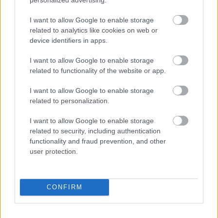
I want to allow Google to enable storage
related to analytics like cookies on web or
device identifiers in apps.
Helyi hírek
I want to allow Google to enable storage
related to functionality of the website or app.
I want to allow Google to enable storage
related to personalization.
I want to allow Google to enable storage
Gyárleállításokkal és átszervezett termeléssel
related to security, including authentication
tehermentesíti a villamosenergia-rendszert a
functionality and fraud prevention, and other
STRABAG
user protection.
CONFIRM
HÍRLEVÉL