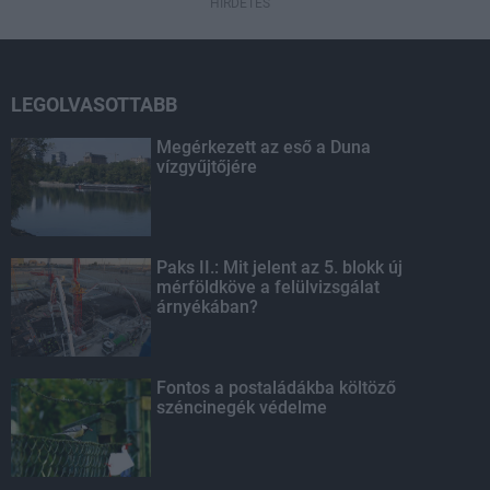
HIRDETÉS
LEGOLVASOTTABB
Megérkezett az eső a Duna
vízgyűjtőjére
Paks II.: Mit jelent az 5. blokk új
mérföldköve a felülvizsgálat
árnyékában?
Fontos a postaládákba költöző
széncinegék védelme