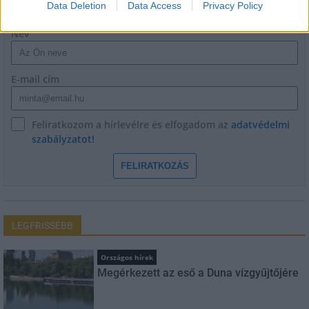
Data Deletion
Data Access
Privacy Policy
Név
E-mail cím
Feliratkozom a hírlevélre és elfogadom az
adatvédelmi
szabályzatot!
FELIRATKOZÁS
LEGFRISSEBB
Országos hírek
Megérkezett az eső a Duna vízgyűjtőjére