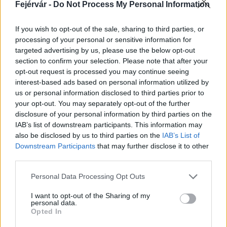
Fejérvár -
Do Not Process My Personal Information
If you wish to opt-out of the sale, sharing to third parties, or
Látványos építési szakasz indult be a
Flórián téri felüljárón
processing of your personal or sensitive information for
targeted advertising by us, please use the below opt-out
section to confirm your selection. Please note that after your
opt-out request is processed you may continue seeing
interest-based ads based on personal information utilized by
Paks II.: Mit jelent az 5. blokk új
us or personal information disclosed to third parties prior to
mérföldköve a felülvizsgálat
your opt-out. You may separately opt-out of the further
árnyékában?
disclosure of your personal information by third parties on the
IAB’s list of downstream participants. This information may
also be disclosed by us to third parties on the
IAB’s List of
Downstream Participants
that may further disclose it to other
third parties.
AJÁNLJUK MÉG
Please note that this website/app uses one or more Google
Personal Data Processing Opt Outs
services and may gather and store information including but
Helyi hírek
not limited to your visit or usage behaviour. You may click to
I want to opt-out of the Sharing of my
personal data.
grant or deny consent to Google and its third-party tags to
Opted In
use your data for below specified purposes in below Google