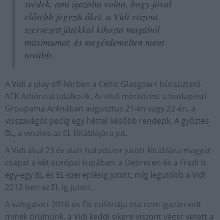
svédek, ami igazolta volna, hogy jóval
előrébb jegyzik őket, a Vidi viszont
szervezett játékkal kihozta magából
maximumot, és megérdemelten ment
tovább.
A Vidi a play off-körben a Celtic Glasgow-t búcsúztató
AEK Athénnal találkozik. Az első mérkőzést a budapesti
Groupama Arénában augusztus 21-én vagy 22-én, a
visszavágót pedig egy héttel később rendezik. A győztes
BL, a vesztes az EL főtáblájára jut.
A Vidi által 23 év alatt hatodszor jutott főtáblára magyar
csapat a két európai kupában: a Debrecen és a Fradi is
egy-egy BL és EL-szereplésig jutott, míg legutóbb a Vidi
2012-ben az EL-ig jutott.
A válogatott 2016-os Eb-eufóriája óta nem igazán volt
minek örülnünk, a Vidi keddi sikere viszont véget vetett a