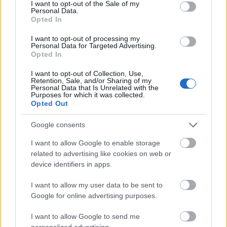
consent section.
I want to opt-out of the Sale of my
Personal Data.
Opted In
I want to opt-out of processing my
Personal Data for Targeted Advertising.
Amire többmillióan vártunk: szombattól másodfokúra
Opted In
csökken a riasztás
I want to opt-out of Collection, Use,
Retention, Sale, and/or Sharing of my
Personal Data that Is Unrelated with the
Purposes for which it was collected.
Opted Out
Helyi hírek
Google consents
I want to allow Google to enable storage
related to advertising like cookies on web or
device identifiers in apps.
I want to allow my user data to be sent to
Google for online advertising purposes.
Látlelet a hazai víziközművekről? Egyetlen, fél
évszázados vezetéken múlt Bicske vízellátása
I want to allow Google to send me
personalized advertising.