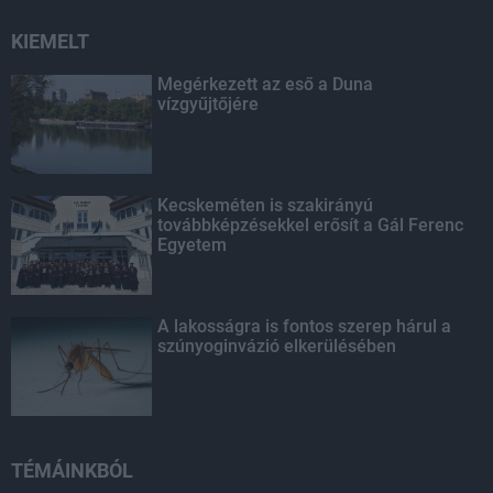
KIEMELT
Megérkezett az eső a Duna
vízgyűjtőjére
Kecskeméten is szakirányú
továbbképzésekkel erősít a Gál Ferenc
Egyetem
A lakosságra is fontos szerep hárul a
szúnyoginvázió elkerülésében
TÉMÁINKBÓL