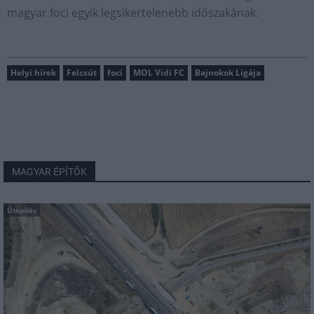
magyar foci egyik legsikertelenebb időszakának.
Helyi hírek
Felcsút
foci
MOL Vidi FC
Bajnokok Ligája
MAGYAR ÉPÍTŐK
Útépítés