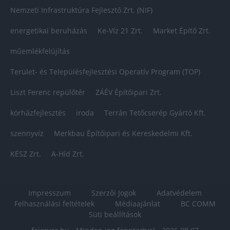
Nemzeti Infrastruktúra Fejlesztő Zrt. (NIF)
energetikai beruházás
Ke-Víz 21 Zrt.
Market Építő Zrt.
műemlékfelújítás
Terület- és Településfejlesztési Operatív Program (TOP)
Liszt Ferenc repülőtér
ZÁÉV Építőipari Zrt.
kórházfejlesztés
iroda
Terrán Tetőcserép Gyártó Kft.
szennyvíz
Merkbau Építőipari és Kereskedelmi Kft.
KÉSZ Zrt.
A-Híd Zrt.
Impresszum
Szerzői Jogok
Adatvédelem
Felhasználási feltételek
Médiaajánlat
BC COMM
Süti beállítások