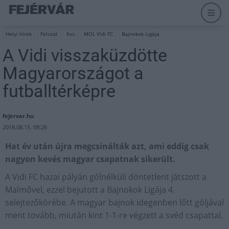
Helyi hírek
Felcsút
foci
MOL Vidi FC
Bajnokok Ligája
A Vidi visszaküzdötte
Magyarországot a
futballtérképre
fejervar.hu
2018.08.15. 08:26
Hat év után újra megcsinálták azt, ami eddig csak
nagyon kevés magyar csapatnak sikerült.
A Vidi FC hazai pályán gólnélküli döntetlent játszott a
Malmővel, ezzel bejutott a Bajnokok Ligája 4.
selejtezőkörébe. A magyar bajnok idegenben lőtt góljával
ment tovább, miután kint 1-1-re végzett a svéd csapattal.