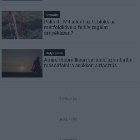
Aktuális
Paks II.: Mit jelent az 5. blokk új
mérföldköve a felülvizsgálat
árnyékában?
Helyi hírek
Amire többmillióan vártunk: szombattól
másodfokúra csökken a riasztás
HIRDETÉS
HIRDETÉS