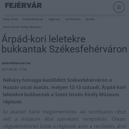
Helyi hírek
Székesfehérvár
régészet
történelem
ásatás
Szent István Király Múzeum
Árpád-kori leletekre
bukkantak Székesfehérváron
szekesfehervar.hu
2017.06.05. 17:58
Néhány hónapja kezdődött Székesfehérváron a
Huszár utcai ásatás, melyen 12-13 századi, Árpád-kori
leletekre bukkantak a Szent István Király Múzeum
régészei.
Az ásatást bárki megismerhette, aki szombaton részt
vett a múzeum által szervezett terepsétán. Ötezer
négyzetméteren ástak a régészek azon a területen, ahol