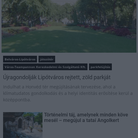
Belváros-Lipótváros
játszótér
Város-Teampannon Kereskedelmi és Szolgáltató Kft.
parkfelújítás
Újragondolják Lipótváros rejtett, zöld parkját
Indulhat a Honvéd tér megújításának tervezése, ahol a
klímatudatos gondolkodás és a helyi identitás erősítése kerül a
középpontba.
Történelmi táj, amelynek minden köve
mesél – megújul a tatai Angolkert