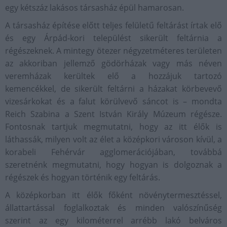
egy kétszáz lakásos társasház épül hamarosan.
A társasház építése előtt teljes felületű feltárást írtak elő
és egy Árpád-kori települést sikerült feltárnia a
régészeknek. A mintegy ötezer négyzetméteres területen
az akkoriban jellemző gödörházak vagy más néven
veremházak kerültek elő a hozzájuk tartozó
kemencékkel, de sikerült feltárni a házakat körbevevő
vizesárkokat és a falut körülvevő sáncot is – mondta
Reich Szabina a Szent István Király Múzeum régésze.
Fontosnak tartjuk megmutatni, hogy az itt élők is
láthassák, milyen volt az élet a középkori városon kívül, a
korabeli Fehérvár agglomerációjában, továbbá
szeretnénk megmutatni, hogy hogyan is dolgoznak a
régészek és hogyan történik egy feltárás.
A középkorban itt élők főként növénytermesztéssel,
állattartással foglalkoztak és minden valószínűség
szerint az egy kilométerrel arrébb lakó belváros