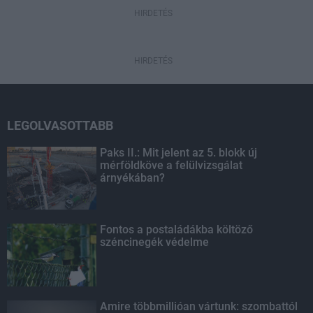
HIRDETÉS
HIRDETÉS
LEGOLVASOTTABB
Paks II.: Mit jelent az 5. blokk új
mérföldköve a felülvizsgálat
árnyékában?
Fontos a postaládákba költöző
széncinegék védelme
Amire többmillióan vártunk: szombattól