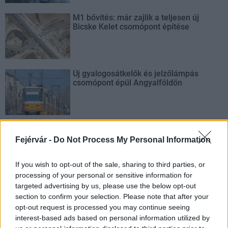
M1 bővítés: már zajlik a teljesen új
Bicske Kelet csomópont építése
Új gyalogosátkelők és jelzőlámpás
csomópont épül Angyalföldön
Másfélszeresére bővítik
Hódmezővásárhely jó hírű református
Fejérvár -
Do Not Process My Personal Information
iskoláját
If you wish to opt-out of the sale, sharing to third parties, or
processing of your personal or sensitive information for
targeted advertising by us, please use the below opt-out
section to confirm your selection. Please note that after your
opt-out request is processed you may continue seeing
AJÁNLJUK MÉG
interest-based ads based on personal information utilized by