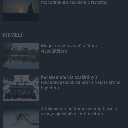
másodfokúra csökken a riasztás
KIEMELT
Megérkezett az eső a Duna
vízgyűjtőjére
Kecskeméten is szakirányú
továbbképzésekkel erősít a Gál Ferenc
Egyetem
A lakosságra is fontos szerep hárul a
szúnyoginvázió elkerülésében