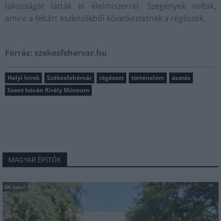
lakosságát látták el élelmiszerrel. Szegények voltak,
amire a feltárt eszközökből következtetnek a régészek.
Forrás: szekesfehervar.hu
Helyi hírek
Székesfehérvár
régészet
történelem
ásatás
Szent István Király Múzeum
MAGYAR ÉPÍTŐK
Mi épül?