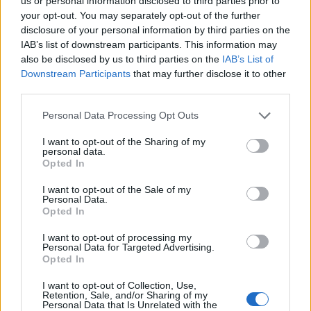
us or personal information disclosed to third parties prior to
Helyi hírek
your opt-out. You may separately opt-out of the further
disclosure of your personal information by third parties on the
IAB’s list of downstream participants. This information may
also be disclosed by us to third parties on the
IAB’s List of
Downstream Participants
that may further disclose it to other
third parties.
Please note that this website/app uses one or more Google
Personal Data Processing Opt Outs
services and may gather and store information including but
Amire többmillióan vártunk: szombattól másodfokúra
not limited to your visit or usage behaviour. You may click to
I want to opt-out of the Sharing of my
csökken a riasztás
personal data.
grant or deny consent to Google and its third-party tags to
Opted In
use your data for below specified purposes in below Google
consent section.
I want to opt-out of the Sale of my
Personal Data.
Opted In
Helyi hírek
I want to opt-out of processing my
Personal Data for Targeted Advertising.
Opted In
I want to opt-out of Collection, Use,
Retention, Sale, and/or Sharing of my
Personal Data that Is Unrelated with the