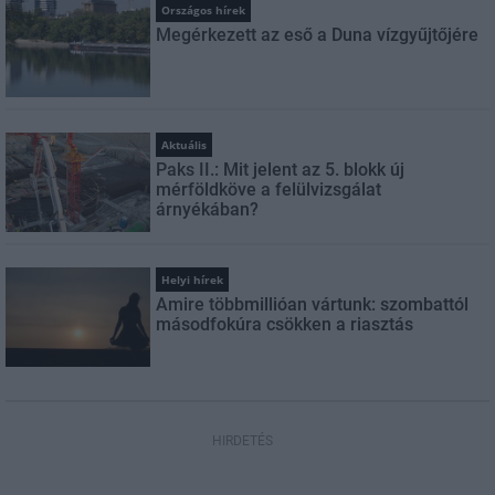
Országos hírek
Megérkezett az eső a Duna vízgyűjtőjére
Aktuális
Paks II.: Mit jelent az 5. blokk új
mérföldköve a felülvizsgálat
árnyékában?
Helyi hírek
Amire többmillióan vártunk: szombattól
másodfokúra csökken a riasztás
HIRDETÉS