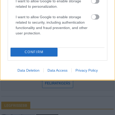
I want to allow Google to enable storage
related to personalization.
I want to allow Google to enable storage
HÍRLEVÉL
related to security, including authentication
functionality and fraud prevention, and other
user protection.
Név
E-mail cím
CONFIRM
Feliratkozom a hírlevélre és elfogadom az
adatvédelmi
Data Deletion
Data Access
Privacy Policy
szabályzatot!
FELIRATKOZÁS
LEGFRISSEBB