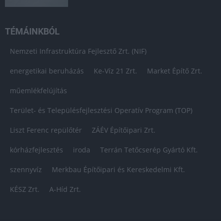
TÉMÁINKBÓL
Nemzeti Infrastruktúra Fejlesztő Zrt. (NIF)
energetikai beruházás
Ke-Víz 21 Zrt.
Market Építő Zrt.
műemlékfelújítás
Terület- és Településfejlesztési Operatív Program (TOP)
Liszt Ferenc repülőtér
ZÁÉV Építőipari Zrt.
kórházfejlesztés
iroda
Terrán Tetőcserép Gyártó Kft.
szennyvíz
Merkbau Építőipari és Kereskedelmi Kft.
KÉSZ Zrt.
A-Híd Zrt.