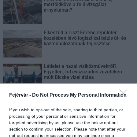
mérföldköve a felülvizsgálat
árnyékában?
Elkészült a Liszt Ferenc repülőtér
közelében lévő logisztikai bázis út- és
közműhálózatának fejlesztése
Látlelet a hazai víziközművekről?
Egyetlen, fél évszázados vezetéken
múlt Bicske vízellátása
Fejérvár -
Do Not Process My Personal Information
Épített öröksége megújításával is készül
Mohács a csata ötszázadik
If you wish to opt-out of the sale, sharing to third parties, or
évfordulójára
processing of your personal or sensitive information for
targeted advertising by us, please use the below opt-out
section to confirm your selection. Please note that after your
opt-out request is processed you may continue seeing