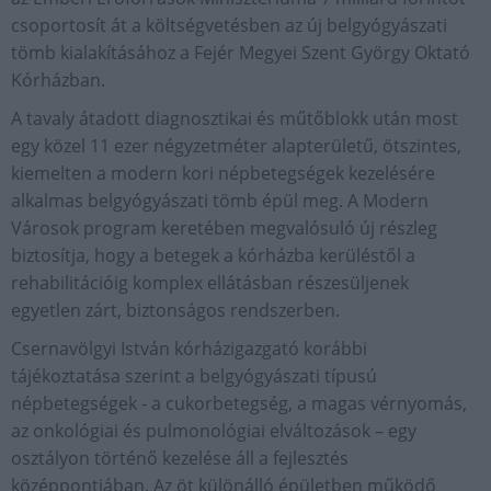
csoportosít át a költségvetésben az új belgyógyászati
tömb kialakításához a Fejér Megyei Szent György Oktató
Kórházban.
A
tavaly átadott diagnosztikai és műtőblokk után most
egy közel 11 ezer négyzetméter alapterületű, ötszintes,
kiemelten a modern kori népbetegségek kezelésére
alkalmas belgyógyászati tömb épül meg. A
Modern
Városok program keretében megvalósuló új részleg
biztosítja, hogy a betegek a kórházba kerüléstől a
rehabilitációig komplex ellátásban részesüljenek
egyetlen zárt, biztonságos rendszerben.
Csernavölgyi István kórházigazgató korábbi
tájékoztatása szerint a belgyógyászati típusú
népbetegségek - a cukorbetegség, a magas vérnyomás,
az onkológiai és pulmonológiai elváltozások – egy
osztályon történő kezelése áll a fejlesztés
középpontjában. Az öt különálló épületben működő