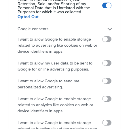
Retention, Sale, and/or Sharing of my
Personal Data that Is Unrelated with the
Purposes for which it was collected.
Opted Out
Google consents
Látlelet a hazai víziközművekről? Egyetlen, fél
évszázados vezetéken múlt Bicske vízellátása
I want to allow Google to enable storage
related to advertising like cookies on web or
device identifiers in apps.
I want to allow my user data to be sent to
Google for online advertising purposes.
Helyi hírek
I want to allow Google to send me
personalized advertising.
I want to allow Google to enable storage
related to analytics like cookies on web or
device identifiers in apps.
Gyárleállításokkal és átszervezett termeléssel
I want to allow Google to enable storage
tehermentesíti a villamosenergia-rendszert a
related to functionality of the website or app.