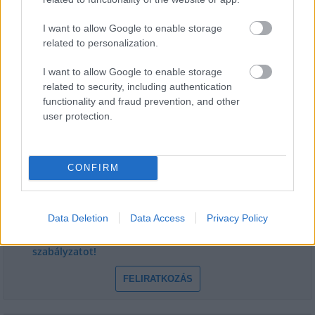
STRABAG
I want to allow Google to enable storage
related to personalization.
I want to allow Google to enable storage
related to security, including authentication
functionality and fraud prevention, and other
HÍRLEVÉL
user protection.
Név
CONFIRM
E-mail cím
Data Deletion
Data Access
Privacy Policy
Feliratkozom a hírlevélre és elfogadom az
adatvédelmi
szabályzatot!
FELIRATKOZÁS