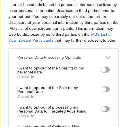
interest-based ads based on personal information utilized by
us or personal information disclosed to third parties prior to
AJÁNLJUK MÉG
your opt-out. You may separately opt-out of the further
disclosure of your personal information by third parties on the
Helyi hírek
IAB’s list of downstream participants. This information may
also be disclosed by us to third parties on the
IAB’s List of
Downstream Participants
that may further disclose it to other
third parties.
Please note that this website/app uses one or more Google
Personal Data Processing Opt Outs
services and may gather and store information including but
not limited to your visit or usage behaviour. You may click to
I want to opt-out of the Sharing of my
personal data.
Amire többmillióan vártunk: szombattól másodfokúra
grant or deny consent to Google and its third-party tags to
Opted In
csökken a riasztás
use your data for below specified purposes in below Google
consent section.
I want to opt-out of the Sale of my
Personal Data.
Opted In
I want to opt-out of processing my
Personal Data for Targeted Advertising.
Helyi hírek
Opted In
I want to opt-out of Collection, Use,