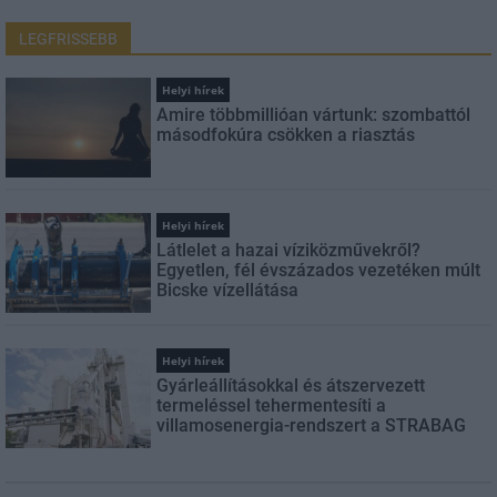
LEGFRISSEBB
Helyi hírek
Amire többmillióan vártunk: szombattól
másodfokúra csökken a riasztás
Helyi hírek
Látlelet a hazai víziközművekről?
Egyetlen, fél évszázados vezetéken múlt
Bicske vízellátása
Helyi hírek
Gyárleállításokkal és átszervezett
termeléssel tehermentesíti a
villamosenergia-rendszert a STRABAG