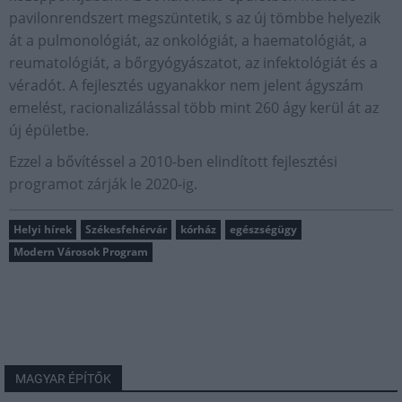
pavilonrendszert megszüntetik, s az új tömbbe helyezik
át a pulmonológiát, az onkológiát, a haematológiát, a
reumatológiát, a bőrgyógyászatot, az infektológiát és a
véradót. A fejlesztés ugyanakkor nem jelent ágyszám
emelést, racionalizálással több mint 260 ágy kerül át az
új épületbe.
Ezzel a bővítéssel a 2010-ben elindított fejlesztési
programot zárják le 2020-ig.
Helyi hírek
Székesfehérvár
kórház
egészségügy
Modern Városok Program
MAGYAR ÉPÍTŐK