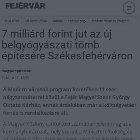
Helyi hírek
Székesfehérvár
kórház
egészségügy
Modern Városok Program
7 milliárd forint jut az új
belgyógyászati tömb
építésére Székesfehérváron
magyarepitok.hu
2016.10.17. 12:29
A Modern városok program keretében 11 ezer
négyzetméterrel bővül a Fejér Megyei Szent György
Oktató Kórház, ennek érdekében már a költségvetési
forrás is rendelkezésre áll.
A Magyar Közlöny csütörtöki számában jelent meg az a
kormányhatározat, mely szerint a Miniszterelnökség és
az Emberi Erőforrások Minisztériuma 7 milliárd forintot