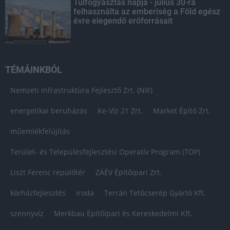
Túlfogyasztás napja - július 30-ra
felhasználta az emberiség a Föld egész
évre elegendő erőforrásait
TÉMÁINKBÓL
Nemzeti Infrastruktúra Fejlesztő Zrt. (NIF)
energetikai beruházás
Ke-Víz 21 Zrt.
Market Építő Zrt.
műemlékfelújítás
Terület- és Településfejlesztési Operatív Program (TOP)
Liszt Ferenc repülőtér
ZÁÉV Építőipari Zrt.
kórházfejlesztés
iroda
Terrán Tetőcserép Gyártó Kft.
szennyvíz
Merkbau Építőipari és Kereskedelmi Kft.