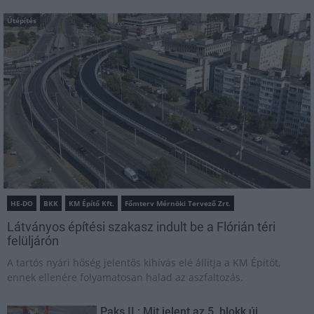
Útépítés
HE-DO
BKK
KM Építő Kft.
Főmterv Mérnöki Tervező Zrt.
Látványos építési szakasz indult be a Flórián téri
felüljárón
A tartós nyári hőség jelentős kihívás elé állítja a KM Építőt,
ennek ellenére folyamatosan halad az aszfaltozás.
Paks II.: Mit jelent az 5. blokk új