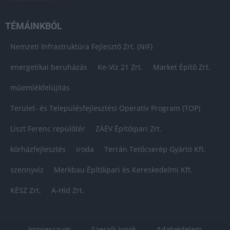
TÉMÁINKBÓL
Nemzeti Infrastruktúra Fejlesztő Zrt. (NIF)
energetikai beruházás
Ke-Víz 21 Zrt.
Market Építő Zrt.
műemlékfelújítás
Terület- és Településfejlesztési Operatív Program (TOP)
Liszt Ferenc repülőtér
ZÁÉV Építőipari Zrt.
kórházfejlesztés
iroda
Terrán Tetőcserép Gyártó Kft.
szennyvíz
Merkbau Építőipari és Kereskedelmi Kft.
KÉSZ Zrt.
A-Híd Zrt.
Impresszum
Szerzői Jogok
Adatvédelem