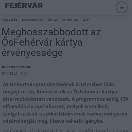
Gazdaság
Székesfehérvár
kártya
ŐsFehérvár
2017
Meghosszabbodott az
ŐsFehérvár kártya
érvényessége
szekesfehervar.hu
2016.12.21. 15:35
Az Önkormányzat döntésének értelmében idén
megújították, kibővítették az ŐsFehérvár kártya
által működtetett rendszert. A programhoz eddig 179
elfogadóhely csatlakozott, melyek termékeit,
szolgáltatásait a székesfehérváriak kedvezményesen
vásárolhatják meg, illetve vehetik igénybe.
Az ŐsFehérvár kártyát hat évvel ezelőtt hozták először