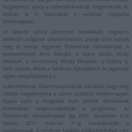
forgalomba, azóta a székesfehérváriak megismerték, és
aktívan ki is használják a rendszer nyújtotta
lehetőségeket.
Az állandó városi lakcímmel rendelkező, nagykorú
fehérvári polgárok szeptemberben, postai úton kapták
meg az immár ingyenes ŐsFehérvár Városkártyát. A
kedvezmények köre kiterjed a Szent István Király
Múzeum, a Vörösmarty Mihály Könyvtár, a Csitáry G.
Emil Uszoda, illetve a Fehérvári Ajándékbolt és Jegyiroda
egyes szolgáltatásaira is.
Székesfehérvár Önkormányzatának szándéka, hogy még
inkább megkönnyítse a városi családok mindennapjait.
Éppen ezért a Közgyűlés múlt pénteki döntésének
értelmében meghosszabbítják a programot. Az
ŐsFehérvár Városkártyákat így 2016. december 31-e
helyett 2017. március 31-ig használhatják a
tulajdonosaik. A rendszer további működtetésével még