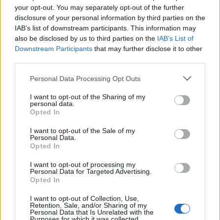
Helyi hírek
your opt-out. You may separately opt-out of the further
disclosure of your personal information by third parties on the
IAB’s list of downstream participants. This information may
also be disclosed by us to third parties on the
IAB’s List of
Downstream Participants
that may further disclose it to other
third parties.
Please note that this website/app uses one or more Google
Personal Data Processing Opt Outs
Fáklyafényben tárul fel Székesfehérvár történelmi
services and may gather and store information including but
belvárosa
not limited to your visit or usage behaviour. You may click to
I want to opt-out of the Sharing of my
personal data.
grant or deny consent to Google and its third-party tags to
Opted In
use your data for below specified purposes in below Google
consent section.
I want to opt-out of the Sale of my
Personal Data.
Opted In
Helyi hírek
I want to opt-out of processing my
Personal Data for Targeted Advertising.
Opted In
I want to opt-out of Collection, Use,
Retention, Sale, and/or Sharing of my
Personal Data that Is Unrelated with the
Purposes for which it was collected.