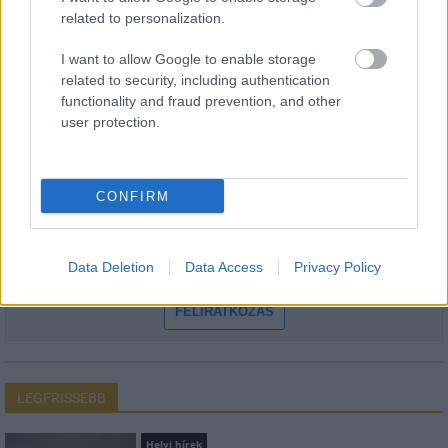
related to personalization.
I want to allow Google to enable storage
HÍRLEVÉL
related to security, including authentication
functionality and fraud prevention, and other
Név
user protection.
E-mail cím
CONFIRM
Feliratkozom a hírlevélre és elfogadom az
adatvédelmi
Data Deletion
Data Access
Privacy Policy
szabályzatot!
FELIRATKOZÁS
LEGFRISSEBB
Helyi hírek