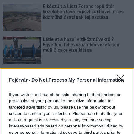
Elkészült a Liszt Ferenc repülőtér
közelében lévő logisztikai bázis út- és
közműhálózatának fejlesztése
Látlelet a hazai víziközművekről?
Egyetlen, fél évszázados vezetéken
múlt Bicske vízellátása
Épített öröksége megújításával is készül
Mohács a csata ötszázadik
Fejérvár -
Do Not Process My Personal Information
évfordulójára
If you wish to opt-out of the sale, sharing to third parties, or
processing of your personal or sensitive information for
targeted advertising by us, please use the below opt-out
section to confirm your selection. Please note that after your
AJÁNLJUK MÉG
opt-out request is processed you may continue seeing
interest-based ads based on personal information utilized by
us or personal information disclosed to third parties prior to