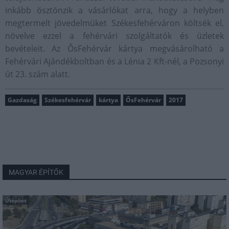
inkább ösztönzik a vásárlókat arra, hogy a helyben
megtermelt jövedelmüket Székesfehérváron költsék el,
növelve ezzel a fehérvári szolgáltatók és üzletek
bevételeit. Az ŐsFehérvár kártya megvásárolható a
Fehérvári Ajándékboltban és a Lénia 2 Kft-nél, a Pozsonyi
út 23. szám alatt.
Gazdaság
Székesfehérvár
kártya
ŐsFehérvár
2017
MAGYAR ÉPÍTŐK
Útépítés