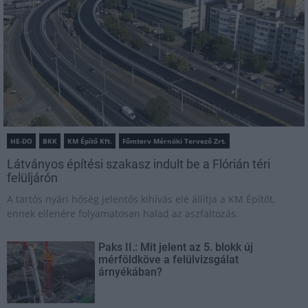
HE-DO
BKK
KM Építő Kft.
Főmterv Mérnöki Tervező Zrt.
Látványos építési szakasz indult be a Flórián téri
felüljárón
A tartós nyári hőség jelentős kihívás elé állítja a KM Építőt,
ennek ellenére folyamatosan halad az aszfaltozás.
Paks II.: Mit jelent az 5. blokk új
mérföldköve a felülvizsgálat
árnyékában?