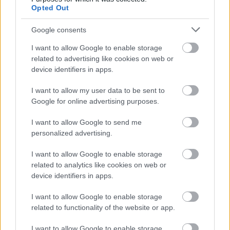
Opted Out
Harmonia Albensis: négy nyári koncerttel tölti meg
Székesfehérvár templomait
Google consents
I want to allow Google to enable storage
related to advertising like cookies on web or
device identifiers in apps.
Helyi hírek
I want to allow my user data to be sent to
Google for online advertising purposes.
I want to allow Google to send me
personalized advertising.
I want to allow Google to enable storage
related to analytics like cookies on web or
Ezzel a beruházással a Székesfehérvár-Balaton vasúti
device identifiers in apps.
szakasz is szintet lép
I want to allow Google to enable storage
related to functionality of the website or app.
I want to allow Google to enable storage