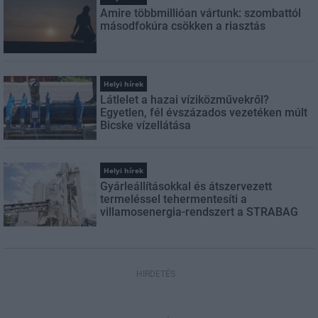
Amire többmillióan vártunk: szombattól
másodfokúra csökken a riasztás
Helyi hírek
Látlelet a hazai víziközművekről?
Egyetlen, fél évszázados vezetéken múlt
Bicske vízellátása
Helyi hírek
Gyárleállításokkal és átszervezett
termeléssel tehermentesíti a
villamosenergia-rendszert a STRABAG
HIRDETÉS