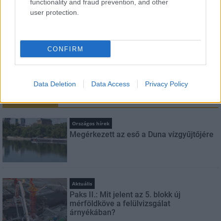
functionality and fraud prevention, and other
user protection.
Feliratkozom a hírlevélre és elfogadom az
adatvédelmi
szabályzatot!
CONFIRM
FELIRATKOZÁS
Data Deletion
Data Access
Privacy Policy
LEGFRISSEBB
Országos hírek
Megérkezett az eső a Duna vízgyűjtőjére
Aktuális
Paks II.: Mit jelent az 5. blokk új
mérföldköve a felülvizsgálat
árnyékában?