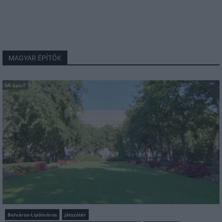
MAGYAR ÉPÍTŐK
Mi épül?
Belváros-Lipótváros
játszótér