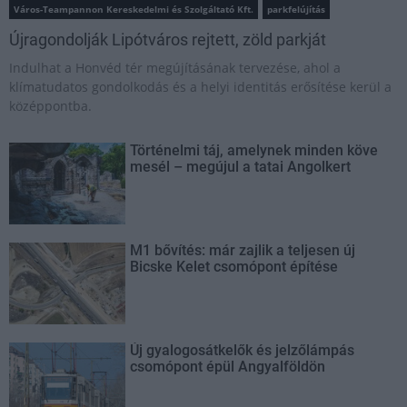
Város-Teampannon Kereskedelmi és Szolgáltató Kft.
parkfelújítás
Újragondolják Lipótváros rejtett, zöld parkját
Indulhat a Honvéd tér megújításának tervezése, ahol a
klímatudatos gondolkodás és a helyi identitás erősítése kerül a
középpontba.
Történelmi táj, amelynek minden köve
mesél – megújul a tatai Angolkert
M1 bővítés: már zajlik a teljesen új
Bicske Kelet csomópont építése
Új gyalogosátkelők és jelzőlámpás
csomópont épül Angyalföldön