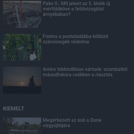
Paks II.: Mit jelent az 5. blokk új
mérföldköve a felülvizsgálat
árnyékában?
Fontos a postaládákba költöző
széncinegék védelme
Amire többmillióan vártunk: szombattól
másodfokúra csökken a riasztás
KIEMELT
Megérkezett az eső a Duna
vízgyűjtőjére