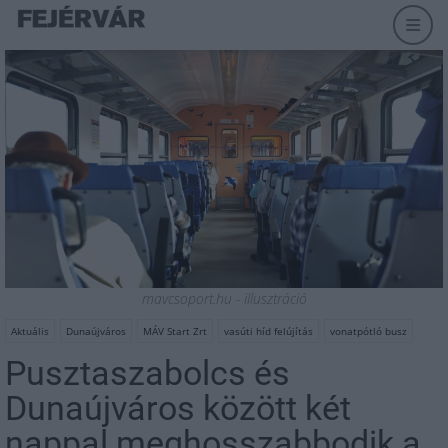
mavcsoport.hu - illusztráció
Aktuális
Dunaújváros
MÁV Start Zrt
vasúti híd felújítás
vonatpótló busz
Pusztaszabolcs és
Dunaújváros között két
nappal meghosszabbodik a