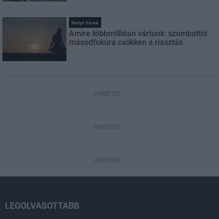
Helyi hírek
Amire többmillióan vártunk: szombattól
másodfokúra csökken a riasztás
HIRDETÉS
HIRDETÉS
HIRDETÉS
LEGOLVASOTTABB