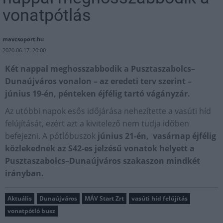
vonatpótlás
mavcsoport.hu
2020.06.17. 20:00
Két nappal meghosszabbodik a Pusztaszabolcs–
Dunaújváros vonalon – az eredeti terv szerint –
június 19-én, pénteken éjfélig tartó vágányzár.
Az utóbbi napok esős időjárása nehezítette a vasúti híd
felújítását, ezért azt a kivitelező nem tudja időben
befejezni. A pótlóbuszok
június 21-én, vasárnap éjfélig
közlekednek az S42-es jelzésű vonatok helyett a
Pusztaszabolcs–Dunaújváros szakaszon mindkét
irányban.
Aktuális
Dunaújváros
MÁV Start Zrt
vasúti híd felújítás
vonatpótló busz