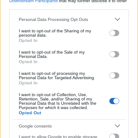
felülvizsgálat árnyékában?
Downstream Participants
that may further disclose it to other
third parties.
Please note that this website/app uses one or more Google
Personal Data Processing Opt Outs
services and may gather and store information including but
not limited to your visit or usage behaviour. You may click to
I want to opt-out of the Sharing of my
personal data.
Aktuális
grant or deny consent to Google and its third-party tags to
Opted In
use your data for below specified purposes in below Google
consent section.
I want to opt-out of the Sale of my
Personal Data.
Opted In
I want to opt-out of processing my
Personal Data for Targeted Advertising.
Opted In
Nagy igazolás - Sokszoros bajnok érkezik a
Fehérvárhoz
I want to opt-out of Collection, Use,
Retention, Sale, and/or Sharing of my
Personal Data that Is Unrelated with the
Purposes for which it was collected.
Opted Out
Google consents
Aktuális
I want to allow Google to enable storage