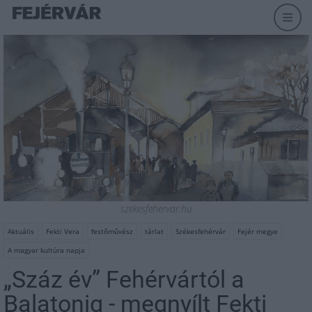
szekesfehervar.hu
Aktuális
Fekti Vera
festőművész
tárlat
Székesfehérvár
Fejér megye
A magyar kultúra napja
„Száz év” Fehérvártól a
Balatonig - megnyílt Fekti