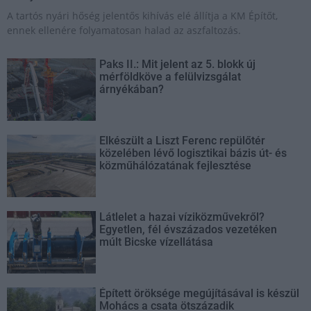
A tartós nyári hőség jelentős kihívás elé állítja a KM Építőt,
ennek ellenére folyamatosan halad az aszfaltozás.
Paks II.: Mit jelent az 5. blokk új
mérföldköve a felülvizsgálat
árnyékában?
Elkészült a Liszt Ferenc repülőtér
közelében lévő logisztikai bázis út- és
közműhálózatának fejlesztése
Látlelet a hazai víziközművekről?
Egyetlen, fél évszázados vezetéken
múlt Bicske vízellátása
Épített öröksége megújításával is készül
Mohács a csata ötszázadik