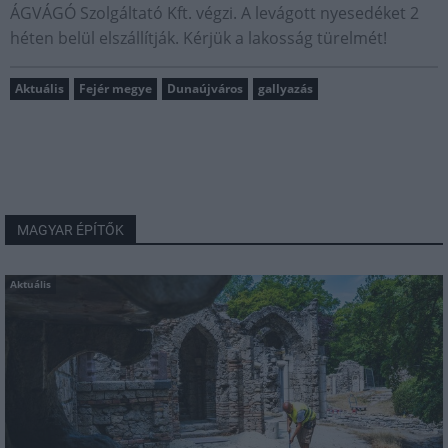
ÁGVÁGÓ Szolgáltató Kft. végzi. A levágott nyesedéket 2
héten belül elszállítják. Kérjük a lakosság türelmét!
Aktuális
Fejér megye
Dunaújváros
gallyazás
MAGYAR ÉPÍTŐK
Aktuális