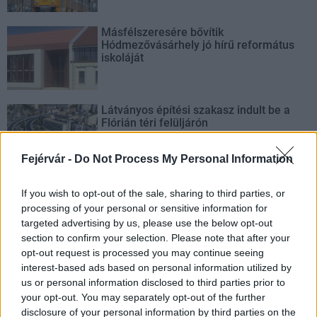
Másfélszeresére bővítik
Hódmezővásárhely jó hírű református
iskoláját
Látványos építési szakasz indult be a
Flórián téri felüljárón
Fejérvár -
Do Not Process My Personal Information
If you wish to opt-out of the sale, sharing to third parties, or
processing of your personal or sensitive information for
AJÁNLJUK MÉG
targeted advertising by us, please use the below opt-out
section to confirm your selection. Please note that after your
opt-out request is processed you may continue seeing
Aktuális
interest-based ads based on personal information utilized by
us or personal information disclosed to third parties prior to
your opt-out. You may separately opt-out of the further
disclosure of your personal information by third parties on the