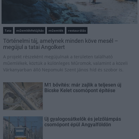
Tata
műemlékfelújítás
műemlék
restaurálás
Történelmi táj, amelynek minden köve mesél –
megújul a tatai Angolkert
A projekt részeként megújulnak a területen található
műemlékek, köztük a különleges Műromok, valamint a közeli
Várkanyarban álló Nepomuki Szent János híd és szobor is.
M1 bővítés: már zajlik a teljesen új
Bicske Kelet csomópont építése
Új gyalogosátkelők és jelzőlámpás
csomópont épül Angyalföldön