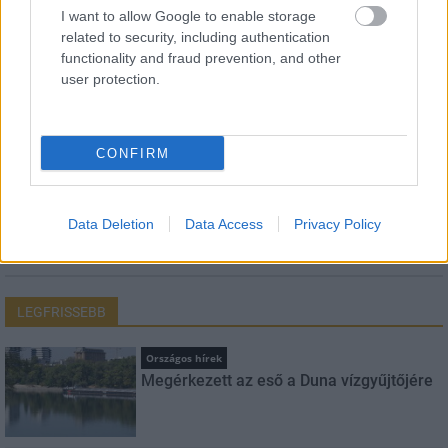
I want to allow Google to enable storage
Név
related to security, including authentication
functionality and fraud prevention, and other
user protection.
E-mail cím
CONFIRM
Feliratkozom a hírlevélre és elfogadom az
adatvédelmi
szabályzatot!
Data Deletion
Data Access
Privacy Policy
FELIRATKOZÁS
LEGFRISSEBB
Országos hírek
Megérkezett az eső a Duna vízgyűjtőjére