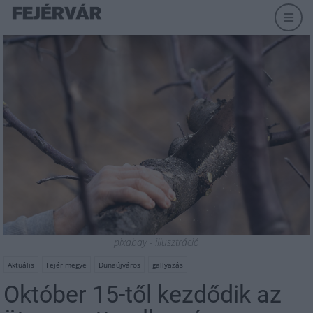
pixabay - illusztráció
Aktuális
Fejér megye
Dunaújváros
gallyazás
Október 15-től kezdődik az