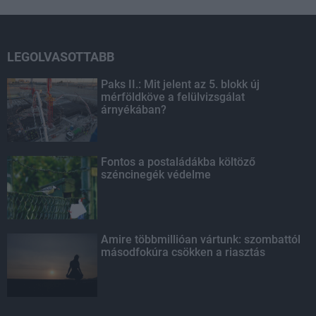
LEGOLVASOTTABB
Paks II.: Mit jelent az 5. blokk új
mérföldköve a felülvizsgálat
árnyékában?
Fontos a postaládákba költöző
széncinegék védelme
Amire többmillióan vártunk: szombattól
másodfokúra csökken a riasztás