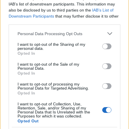
IAB’s list of downstream participants. This information may
also be disclosed by us to third parties on the
IAB’s List of
Downstream Participants
that may further disclose it to other
third parties.
Paks II.: Mit jelent az 5. blokk új mérföldköve a
felülvizsgálat árnyékában?
Please note that this website/app uses one or more Google
Personal Data Processing Opt Outs
services and may gather and store information including but
not limited to your visit or usage behaviour. You may click to
I want to opt-out of the Sharing of my
personal data.
grant or deny consent to Google and its third-party tags to
Opted In
use your data for below specified purposes in below Google
consent section.
I want to opt-out of the Sale of my
Aktuális
Personal Data.
Opted In
I want to opt-out of processing my
Personal Data for Targeted Advertising.
Opted In
I want to opt-out of Collection, Use,
Retention, Sale, and/or Sharing of my
Nagy igazolás - Sokszoros bajnok érkezik a
Personal Data that Is Unrelated with the
Purposes for which it was collected.
Fehérvárhoz
Opted Out