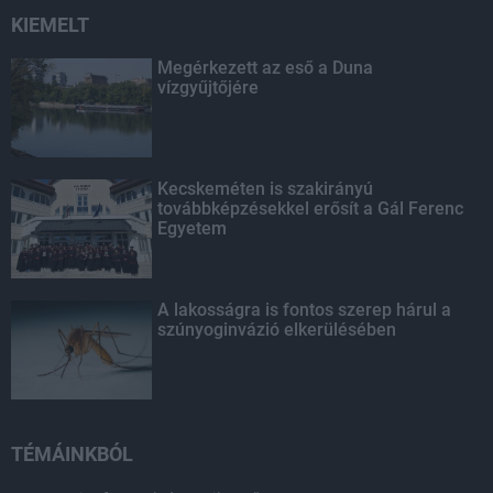
KIEMELT
Megérkezett az eső a Duna
vízgyűjtőjére
Kecskeméten is szakirányú
továbbképzésekkel erősít a Gál Ferenc
Egyetem
A lakosságra is fontos szerep hárul a
szúnyoginvázió elkerülésében
TÉMÁINKBÓL