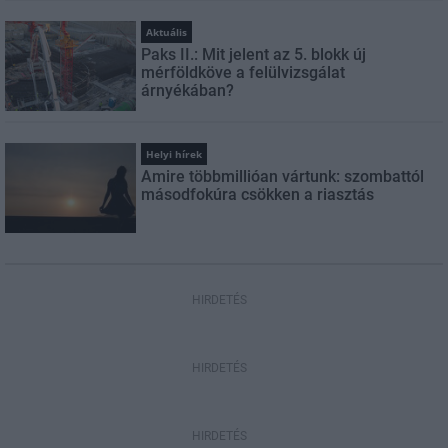
Aktuális
Paks II.: Mit jelent az 5. blokk új
mérföldköve a felülvizsgálat
árnyékában?
Helyi hírek
Amire többmillióan vártunk: szombattól
másodfokúra csökken a riasztás
HIRDETÉS
HIRDETÉS
HIRDETÉS