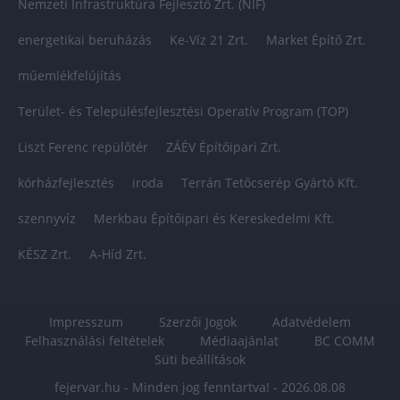
Nemzeti Infrastruktúra Fejlesztő Zrt. (NIF)
energetikai beruházás
Ke-Víz 21 Zrt.
Market Építő Zrt.
műemlékfelújítás
Terület- és Településfejlesztési Operatív Program (TOP)
Liszt Ferenc repülőtér
ZÁÉV Építőipari Zrt.
kórházfejlesztés
iroda
Terrán Tetőcserép Gyártó Kft.
szennyvíz
Merkbau Építőipari és Kereskedelmi Kft.
KÉSZ Zrt.
A-Híd Zrt.
Impresszum
Szerzői Jogok
Adatvédelem
Felhasználási feltételek
Médiaajánlat
BC COMM
Süti beállítások
fejervar.hu - Minden jog fenntartva! - 2026.08.08