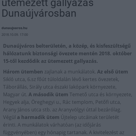
ütemezett gallyazás
Dunaújvárosban
dunaujvaros.hu
2018.10.09. 17:00
Dunaújváros belterületén, a közép, és kisfeszültségű
hálózatunk biztonsági övezete mentén 2018. október
15-től kezdődik az ütemezett gallyazás.
Három ütemben
zajlanak a munkálatok.
Az első ütem
Sikló utca, 6.sz főút túloldalán lévő kertes övezetek,
Táborállás, Sirály utca északi lakópark környezete,
Magyar út.
A második ütem
Temető utca és környezete,
Hegyek alja, Öreghegyi u., Rác templom, Petőfi utca,
Arany János utca stb. az Aranyvölgyi úttal bezárólag.
Végül
a harmadik ütem
Újtelep utcáinak területét
érinti. A munkálatok várhatóan (az időjárás
függvényében) egy hónapig tartanak. A kivitelezést az