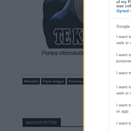
of my P
was col
Opted 
Google 
I want t
web or d
I want t
purpose
I want 
Aktuális
Fejér megye
Dunaújváros
MMK
Dunaújvárosi
I want t
web or d
I want t
or app.
MAGYAR ÉPÍTŐK
I want t