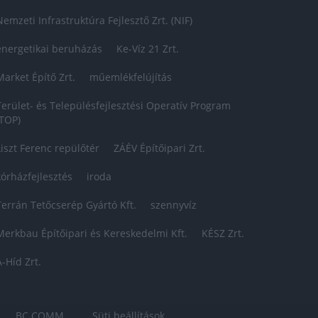
Nemzeti Infrastruktúra Fejlesztő Zrt. (NIF)
energetikai beruházás
Ke-Víz 21 Zrt.
Market Építő Zrt.
műemlékfelújítás
Terület- és Településfejlesztési Operatív Program
(TOP)
Liszt Ferenc repülőtér
ZÁÉV Építőipari Zrt.
kórházfejlesztés
iroda
Terrán Tetőcserép Gyártó Kft.
szennyvíz
Merkbau Építőipari és Kereskedelmi Kft.
KÉSZ Zrt.
A-Híd Zrt.
BC COMM
Süti beállítások