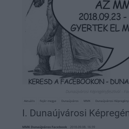
Dunaújvárosi Képregényfesztivál - Fa
Aktuális
Fejér megye
Dunaújváros
MMK
Dunaújvárosi Képregényf
I. Dunaújvárosi Képregé
MMK Dunaújváros Facebook
2018.09.08. 16:39