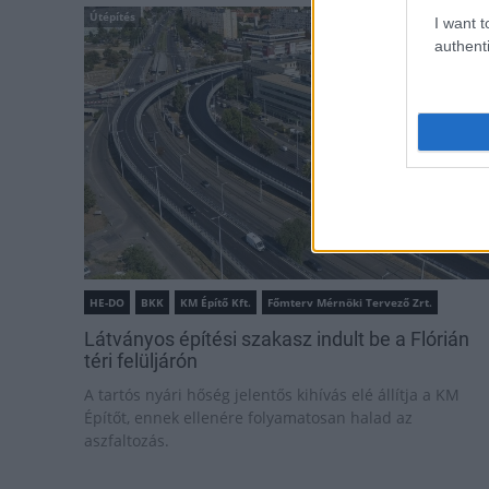
Útépítés
I want t
authenti
HE-DO
BKK
KM Építő Kft.
Főmterv Mérnöki Tervező Zrt.
Látványos építési szakasz indult be a Flórián
téri felüljárón
A tartós nyári hőség jelentős kihívás elé állítja a KM
Építőt, ennek ellenére folyamatosan halad az
aszfaltozás.