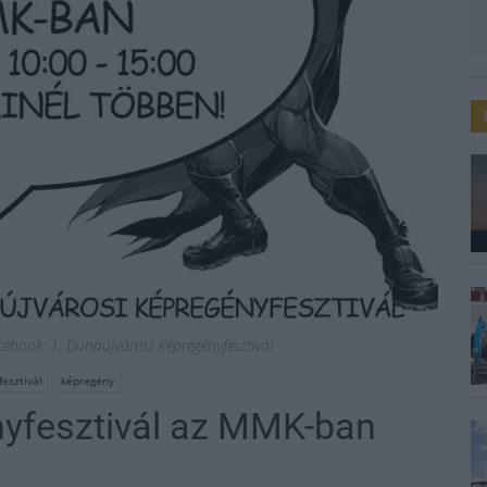
cebook: ‎1. Dunaújvárosi Képregényfesztivál
esztivál
képregény
nyfesztivál az MMK-ban