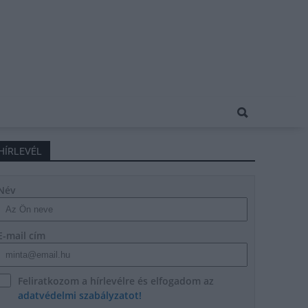
HÍRLEVÉL
Név
E-mail cím
Feliratkozom a hírlevélre és elfogadom az
adatvédelmi szabályzatot!