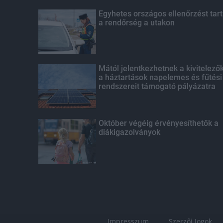
Egyhetes országos ellenőrzést tart
a rendőrség a utakon
Mától jelentkezhetnek a kivitelező
a háztartások napelemes és fűtési
rendszereit támogató pályázatra
Október végéig érvényesíthetők a
diákigazolványok
Impresszum
Szerzői Jogok