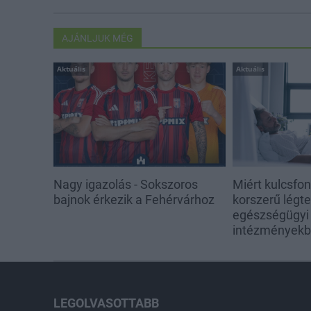
AJÁNLJUK MÉG
Aktuális
Aktuális
Nagy igazolás - Sokszoros
Miért kulcsfo
bajnok érkezik a Fehérvárhoz
korszerű légt
egészségügyi
intézmények
LEGOLVASOTTABB