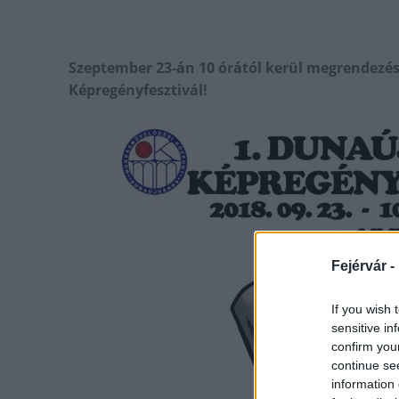
Szeptember 23-án 10 órától kerül megrendezés
Képregényfesztivál!
Fejérvár -
If you wish 
sensitive in
confirm you
continue se
information 