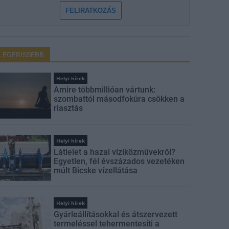
FELIRATKOZÁS
LEGFRISSEBB
Helyi hírek
Amire többmillióan vártunk:
szombattól másodfokúra csökken a
riasztás
Helyi hírek
Látlelet a hazai víziközművekről?
Egyetlen, fél évszázados vezetéken
múlt Bicske vízellátása
Helyi hírek
Gyárleállításokkal és átszervezett
termeléssel tehermentesíti a