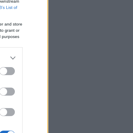
 downstream
B’s List of
er and store
to grant or
ed purposes