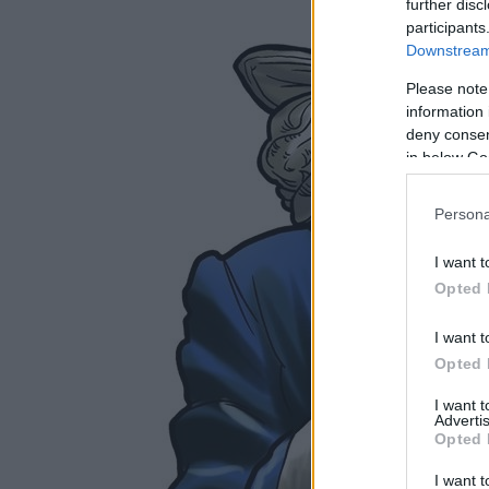
further disc
participants
Downstream 
Please note
information 
deny consent
in below Go
Persona
I want t
Opted 
I want t
Opted 
I want 
Advertis
Opted 
I want t