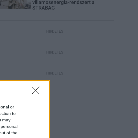
villamosenergia-rendszert a
STRABAG
HIRDETÉS
HIRDETÉS
HIRDETÉS
sonal or
ection to
ou may
 personal
out of the