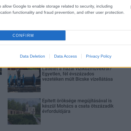
Paks II.: Mit jelent az 5. blokk új
o allow Google to enable storage related to security, including
mérföldköve a felülvizsgálat
cation functionality and fraud prevention, and other user protection.
árnyékában?
CONFIRM
Elkészült a Liszt Ferenc repülőtér
közelében lévő logisztikai bázis út-
és közműhálózatának fejlesztése
Data Deletion
Data Access
Privacy Policy
Látlelet a hazai víziközművekről?
Egyetlen, fél évszázados
vezetéken múlt Bicske vízellátása
Épített öröksége megújításával is
készül Mohács a csata ötszázadik
évfordulójára