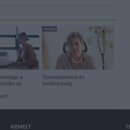
Aktuális
ntosságú a
Transzparencia és
echnika az
hatékonyság
ben?
KIEMELT
T