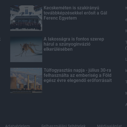
Kecskeméten is szakirányú
továbbképzésekkel erősít a Gál
Ferenc Egyetem
k
A lakosságra is fontos szerep
hárul a szúnyoginvázió
elkerülésében
Túlfogyasztás napja - július 30-ra
felhasználta az emberiség a Föld
egész évre elegendő erőforrásait
Adatvédelem
Felhasználási feltételek
Médiaajánlat