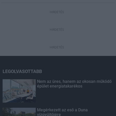
HIRDETÉS
HIRDETÉS
HIRDETÉS
LEGOLVASOTTABB
Nem az üres, hanem az okosan működő
épület energiatakarékos
Megérkezett az eső a Duna
vízgyűjtőjére