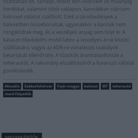
tisztítatlan IBC tartályt, fedett fém vödröket és műanyag
hordókat, valamint több raklapon, kannákban nátrium-
hidroxid oldatot szállított. Ezek a tárolóedények a
balesetben összeborultak, ugyanakkor a kannák nem
rongálódtak meg, és a veszélyes anyag sem folyt ki. A
katasztrófavédelmi mobil labor a veszélyes áruk közúti
szállítására, vagyis az ADR-re vonatkozó szabályok
betartását ellenőrizte. A tűzoltók áramtalanították a
teherautót. A rakomány elszállításáról a fuvarozó vállalat
gondoskodik.
Aktuális
Székesfehérvár
Fejér megye
baleset
M7
teherautó
maró folyadék
MAGYAR ÉPÍTŐK