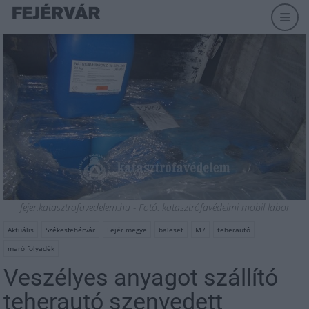
fejer.katasztrofavedelem.hu - Fotó: katasztrófavédelmi mobil labor
Aktuális
Székesfehérvár
Fejér megye
baleset
M7
teherautó
maró folyadék
Veszélyes anyagot szállító
teherautó szenvedett