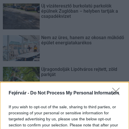
Új vízáteresztő burkolatú parkolók
épülnek Zuglóban – helyben tartják a
csapadékvizet
Nem az üres, hanem az okosan működő
épület energiatakarékos
Újragondolják Lipótváros rejtett, zöld
parkját
Fejérvár -
Do Not Process My Personal Information
Történelmi táj, amelynek minden köve
mesél – megújul a tatai Angolkert
If you wish to opt-out of the sale, sharing to third parties, or
processing of your personal or sensitive information for
targeted advertising by us, please use the below opt-out
section to confirm your selection. Please note that after your