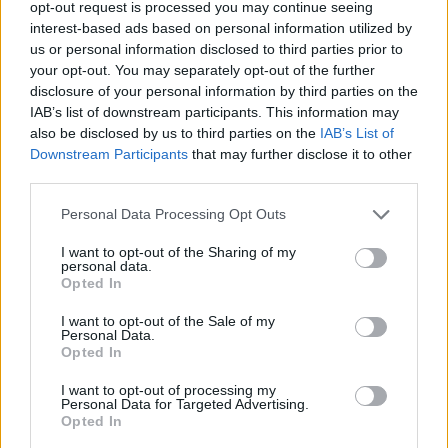
opt-out request is processed you may continue seeing
interest-based ads based on personal information utilized by
us or personal information disclosed to third parties prior to
AJÁNLJUK MÉG
your opt-out. You may separately opt-out of the further
disclosure of your personal information by third parties on the
IAB’s list of downstream participants. This information may
Aktuális
also be disclosed by us to third parties on the
IAB’s List of
Downstream Participants
that may further disclose it to other
third parties.
Please note that this website/app uses one or more Google
Personal Data Processing Opt Outs
services and may gather and store information including but
not limited to your visit or usage behaviour. You may click to
I want to opt-out of the Sharing of my
personal data.
grant or deny consent to Google and its third-party tags to
Paks II.: Mit jelent az 5. blokk új mérföldköve a
Opted In
use your data for below specified purposes in below Google
felülvizsgálat árnyékában?
consent section.
I want to opt-out of the Sale of my
Personal Data.
Opted In
I want to opt-out of processing my
Personal Data for Targeted Advertising.
Opted In
Helyi hírek