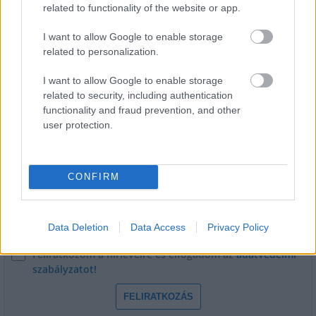
related to functionality of the website or app.
Székesfehérvár templomait
I want to allow Google to enable storage
related to personalization.
I want to allow Google to enable storage
related to security, including authentication
functionality and fraud prevention, and other
HÍRLEVÉL
user protection.
Név
CONFIRM
E-mail cím
Data Deletion
Data Access
Privacy Policy
Feliratkozom a hírlevélre és elfogadom az
adatvédelmi
szabályzatot!
FELIRATKOZÁS