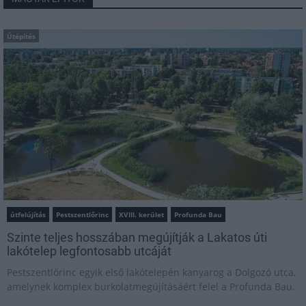
Útépítés
útfelújítás
Pestszentlőrinc
XVIII. kerület
Profunda Bau
Szinte teljes hosszában megújítják a Lakatos úti
lakótelep legfontosabb utcáját
Pestszentlőrinc egyik első lakótelepén kanyarog a Dolgozó utca,
amelynek komplex burkolatmegújításáért felel a Profunda Bau.