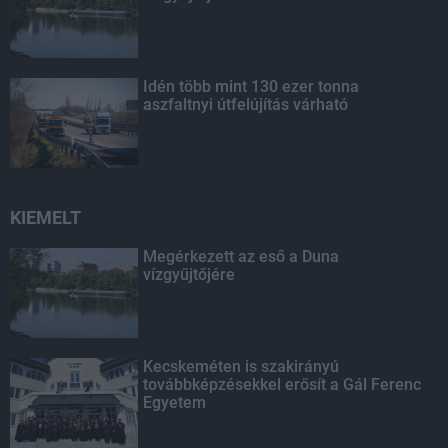
Idén több mint 130 ezer tonna
aszfaltnyi útfelújítás várható
KIEMELT
Megérkezett az eső a Duna
vízgyűjtőjére
Kecskeméten is szakirányú
továbbképzésekkel erősít a Gál Ferenc
Egyetem