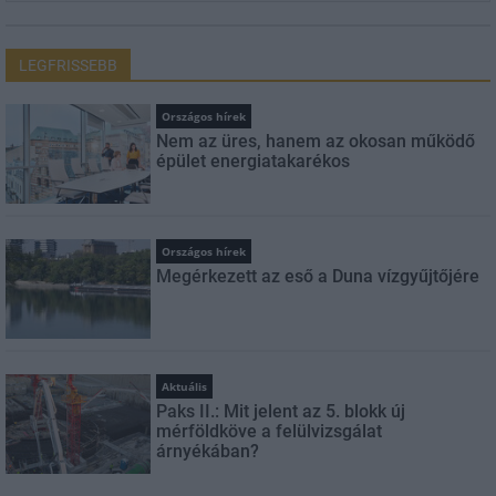
LEGFRISSEBB
Országos hírek
Nem az üres, hanem az okosan működő
épület energiatakarékos
Országos hírek
Megérkezett az eső a Duna vízgyűjtőjére
Aktuális
Paks II.: Mit jelent az 5. blokk új
mérföldköve a felülvizsgálat
árnyékában?