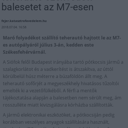
balesetet az M7-esen
fejer.katasztrofavedelem.hu
2018.07.04. 16:58
Maró folyadékot szállító teherautó hajtott le az M7-
es autópályáról július 3-án, kedden este
Székesfehérvárnál.
A Siófok felől Budapest irányába tartó pótkocsis jármű a
szalagkorlátot és a vadkerítést is átszakítva, az úttól
körülbelül húsz méterre a búzaföldön állt meg. A
teherautó sofőrjét a megyeszékhely hivatásos tűzoltói
emelték ki a vezetőfülkéből. A férfi a mentők
tájékoztatása alapján a balesetben nem sérült meg, ám
rosszulléte miatt kivizsgálásra kórházba szállították.
A jármű elektronikai eszközöket, a pótkocsiján pedig
korábban veszélyes anyagok szállítására használt,