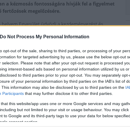
 a kézmosás fontosságára hívják fel a figyelmet
ő fertőzések megelőzésére.
 a helyem Egyesület üdvözli a kezdeményezést és
eivel a közösségi médiában.
Do Not Process My Personal Information
ntosabb és állandó üzenete!
to opt-out of the sale, sharing to third parties, or processing of your per
rgy Egyetemi Oktató Kórház
kézhigiénia
betegbiztonság
formation for targeted advertising by us, please use the below opt-out s
r selection. Please note that after your opt-out request is processed y
eing interest-based ads based on personal information utilized by us or
disclosed to third parties prior to your opt-out. You may separately opt-
losure of your personal information by third parties on the IAB’s list of
. This information may also be disclosed by us to third parties on the
IA
Participants
that may further disclose it to other third parties.
 that this website/app uses one or more Google services and may gath
including but not limited to your visit or usage behaviour. You may click 
 to Google and its third-party tags to use your data for below specifi
Paks II.: Mit jelent az 5. blokk új
ogle consent section.
mérföldköve a felülvizsgálat
árnyékában?