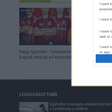
I want t
purpose
Aktuális
Aktuális
I want 
I want t
web or d
I want t
Nagy igazolás - Sokszoros
Miért kulcsfo
or app.
bajnok érkezik a Fehérvárhoz
korszerű légt
egészségügyi
I want t
intézmények
I want t
authenti
LEGOLVASOTTABB
Egyhetes országos ellenőrzést tart
a rendőrség a utakon