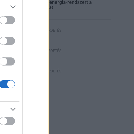
villamosenergia-rendszert a
STRABAG
HIRDETÉS
HIRDETÉS
HIRDETÉS