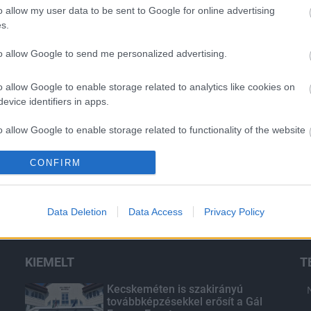
o allow my user data to be sent to Google for online advertising
s.
Aktuális
to allow Google to send me personalized advertising.
o allow Google to enable storage related to analytics like cookies on
evice identifiers in apps.
o allow Google to enable storage related to functionality of the website
ntosságú a
Transzparencia és
echnika az
hatékonyság
CONFIRM
o allow Google to enable storage related to personalization.
ben?
o allow Google to enable storage related to security, including
Data Deletion
Data Access
Privacy Policy
cation functionality and fraud prevention, and other user protection.
KIEMELT
T
Kecskeméten is szakirányú
továbbképzésekkel erősít a Gál