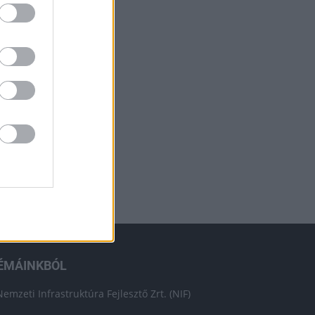
ÉMÁINKBÓL
Nemzeti Infrastruktúra Fejlesztő Zrt. (NIF)