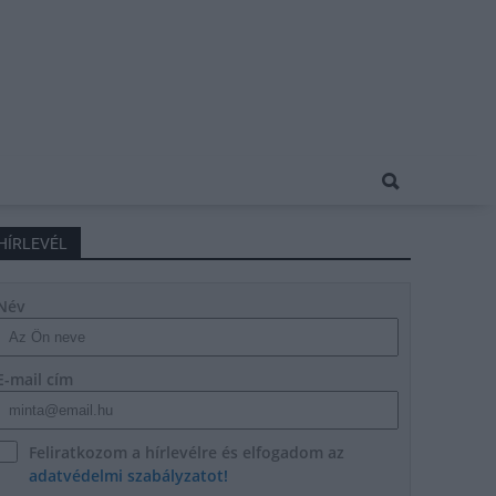
HÍRLEVÉL
Név
E-mail cím
Feliratkozom a hírlevélre és elfogadom az
adatvédelmi szabályzatot!