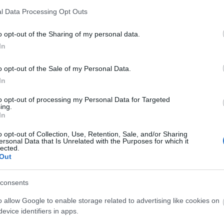
l Data Processing Opt Outs
Elkészült a Liszt Ferenc repülőtér
o opt-out of the Sharing of my personal data.
közelében lévő logisztikai bázis út-
In
és közműhálózatának fejlesztése
o opt-out of the Sale of my Personal Data.
In
Látlelet a hazai víziközművekről?
Egyetlen, fél évszázados
to opt-out of processing my Personal Data for Targeted
vezetéken múlt Bicske vízellátása
ing.
In
o opt-out of Collection, Use, Retention, Sale, and/or Sharing
ersonal Data that Is Unrelated with the Purposes for which it
Épített öröksége megújításával is
lected.
készül Mohács a csata ötszázadik
Out
évfordulójára
consents
o allow Google to enable storage related to advertising like cookies on
evice identifiers in apps.