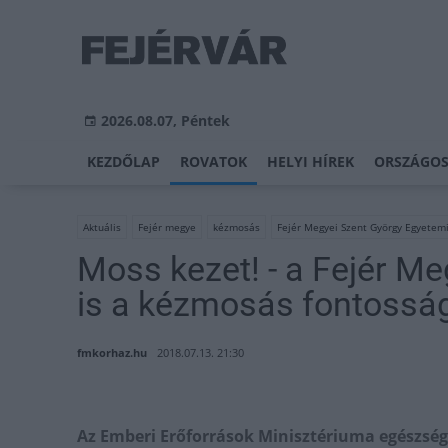
2026.08.07, Péntek
KEZDŐLAP
ROVATOK
HELYI HÍREK
ORSZÁGOS
Aktuális
Fejér megye
kézmosás
Fejér Megyei Szent György Egyetem
Moss kezet! - a Fejér M
is a kézmosás fontossága
fmkorhaz.hu
2018.07.13. 21:30
Az Emberi Erőforrások Minisztériuma egészségü