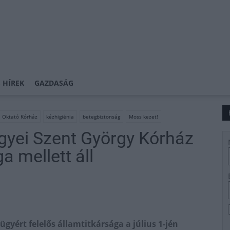
 HÍREK
GAZDASÁG
i Oktató Kórház
kézhigiénia
betegbiztonság
Moss kezet!
egyei Szent György Kórház
 mellett áll
gyért felelős államtitkársága a július 1-jén