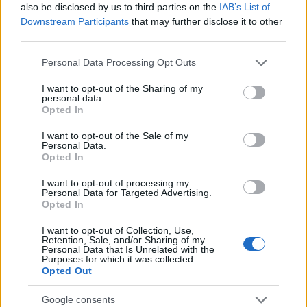
also be disclosed by us to third parties on the
IAB’s List of
Downstream Participants
that may further disclose it to other
E-mail cím
third parties.
Please note that this website/app uses one or more Google
Personal Data Processing Opt Outs
services and may gather and store information including but
Feliratkozom a hírlevélre és elfogadom az
adatvédelmi
not limited to your visit or usage behaviour. You may click to
I want to opt-out of the Sharing of my
szabályzatot!
personal data.
grant or deny consent to Google and its third-party tags to
Opted In
use your data for below specified purposes in below Google
FELIRATKOZÁS
consent section.
I want to opt-out of the Sale of my
Personal Data.
Opted In
LEGFRISSEBB
I want to opt-out of processing my
Personal Data for Targeted Advertising.
Opted In
Helyi hírek
Amire többmillióan vártunk: szombattól
I want to opt-out of Collection, Use,
másodfokúra csökken a riasztás
Retention, Sale, and/or Sharing of my
Personal Data that Is Unrelated with the
Purposes for which it was collected.
Opted Out
Helyi hírek
Google consents