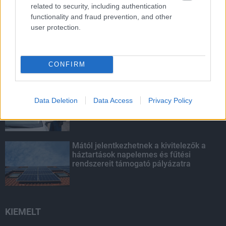
related to security, including authentication
LEGOLVASOTTABB
functionality and fraud prevention, and other
user protection.
Látlelet a hazai víziközművekről?
Egyetlen, fél évszázados vezetéken
múlt Bicske vízellátása
CONFIRM
Egyhetes országos ellenőrzést tart a
rendőrség a utakon
Data Deletion
Data Access
Privacy Policy
Mától jelentkezhetnek a kivitelezők a
háztartások napelemes és fűtési
rendszereit támogató pályázatra
KIEMELT