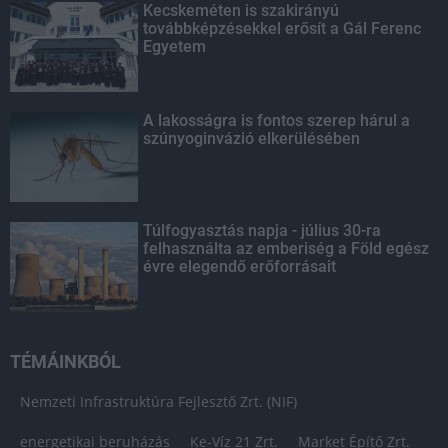
Kecskeméten is szakirányú
továbbképzésekkel erősít a Gál Ferenc
Egyetem
A lakosságra is fontos szerep hárul a
szúnyoginvázió elkerülésében
Túlfogyasztás napja - július 30-ra
felhasználta az emberiség a Föld egész
évre elegendő erőforrásait
TÉMÁINKBÓL
Nemzeti Infrastruktúra Fejlesztő Zrt. (NIF)
energetikai beruházás
Ke-Víz 21 Zrt.
Market Építő Zrt.