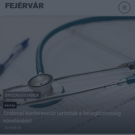
ORSZÁGOS HÍREK
kórház
Szakmai konferenciát tartottak a betegbiztonság
növeléséért
2019.09.18