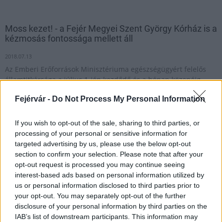
Moss kezet! - a Fejér Megyei Szent György Kórház is a
kézmosás fontossága mellett áll
2018.07.13
Az Emberi Erőforrások Minisztériuma egészségügyért felelős
államtitkársága a július 1-jén kezdődő és a hónap közepéig
tartó kampányban a kézmosás fontosságára hívják fel a
Fejérvár -
Do Not Process My Personal Information
figyelmet a kórházi és egészségügyi ellátással összefüggő
fertőzések megelőzésére.
If you wish to opt-out of the sale, sharing to third parties, or
processing of your personal or sensitive information for
targeted advertising by us, please use the below opt-out
1
section to confirm your selection. Please note that after your
opt-out request is processed you may continue seeing
interest-based ads based on personal information utilized by
us or personal information disclosed to third parties prior to
HÍRLEVÉL
your opt-out. You may separately opt-out of the further
disclosure of your personal information by third parties on the
Név
IAB’s list of downstream participants. This information may