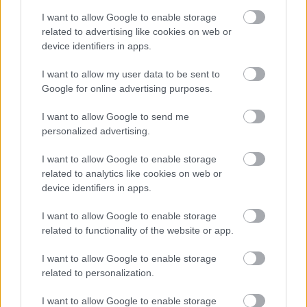
Látlelet a hazai víziközművekről?
Egyetlen, fél évszázados vezetéken múlt
I want to allow Google to enable storage
Bicske vízellátása
related to advertising like cookies on web or
device identifiers in apps.
Helyi hírek
I want to allow my user data to be sent to
Gyárleállításokkal és átszervezett
Google for online advertising purposes.
termeléssel tehermentesíti a
villamosenergia-rendszert a STRABAG
I want to allow Google to send me
personalized advertising.
I want to allow Google to enable storage
HIRDETÉS
related to analytics like cookies on web or
device identifiers in apps.
I want to allow Google to enable storage
HIRDETÉS
related to functionality of the website or app.
I want to allow Google to enable storage
HIRDETÉS
related to personalization.
I want to allow Google to enable storage