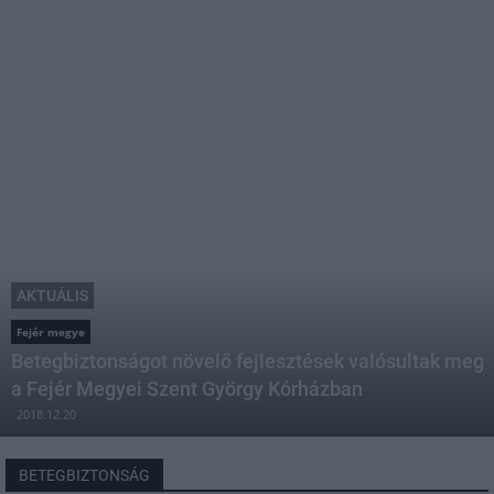
AKTUÁLIS
Fejér megye
Betegbiztonságot növelő fejlesztések valósultak meg
a Fejér Megyei Szent György Kórházban
2018.12.20
BETEGBIZTONSÁG