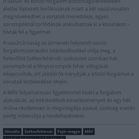
A vasúti- és közúti forgalom biztonsága érdekében
életbe léptetett korlátozások miatt a két vasútvonalon
megnövekedhet a vonatok menetideje, egyes
sorompóknál torlódások alakulhatnak ki a közutakon -
hívták fel a figyelmet.
A vasúttársaság az átmeneti helyzetet vasúti
forgalomszervezési intézkedésekkel oldja meg, a
Kelenföld-Székesfehérvár szakaszon azonban hat
sorompónál a fénysorompók fehér villogását
kikapcsolták, ott jelzőőrök irányítják a közúti forgalmat a
vonatok közlekedése idején.
A MÁV folyamatosan figyelemmel kíséri a forgalom
alakulását, az intézkedések következményeit és egy hét
múlva részletesen is megvizsgálja azokat, szükség esetén
pedig módosítja a rendelkezéseket.
Aktuális
Székesfehérvár
Fejér megye
MÁV