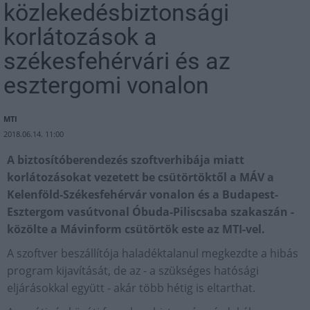
közlekedésbiztonsági
korlátozások a
székesfehérvári és az
esztergomi vonalon
MTI
2018.06.14. 11:00
A biztosítóberendezés szoftverhibája miatt
korlátozásokat vezetett be csütörtöktől a MÁV a
Kelenföld-Székesfehérvár vonalon és a Budapest-
Esztergom vasútvonal Óbuda-Piliscsaba szakaszán -
közölte a Mávinform csütörtök este az MTI-vel.
A szoftver beszállítója haladéktalanul megkezdte a hibás
program kijavítását, de az - a szükséges hatósági
eljárásokkal együtt - akár több hétig is eltarthat.