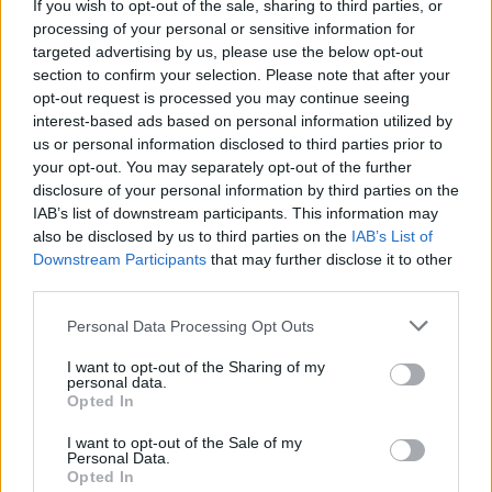
If you wish to opt-out of the sale, sharing to third parties, or
processing of your personal or sensitive information for
targeted advertising by us, please use the below opt-out
Látványos építési szakasz indult be a
section to confirm your selection. Please note that after your
Flórián téri felüljárón
opt-out request is processed you may continue seeing
interest-based ads based on personal information utilized by
us or personal information disclosed to third parties prior to
your opt-out. You may separately opt-out of the further
disclosure of your personal information by third parties on the
IAB’s list of downstream participants. This information may
also be disclosed by us to third parties on the
IAB’s List of
AJÁNLJUK MÉG
Downstream Participants
that may further disclose it to other
third parties.
Aktuális
Please note that this website/app uses one or more Google
Personal Data Processing Opt Outs
services and may gather and store information including but
not limited to your visit or usage behaviour. You may click to
I want to opt-out of the Sharing of my
personal data.
grant or deny consent to Google and its third-party tags to
Opted In
use your data for below specified purposes in below Google
consent section.
I want to opt-out of the Sale of my
Personal Data.
Opted In
Paks II.: Mit jelent az 5. blokk új mérföldköve a