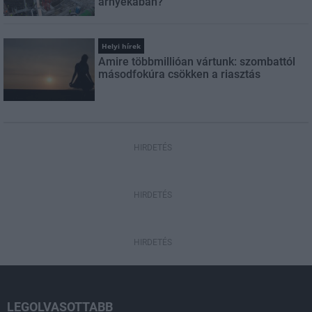
árnyékában?
Helyi hírek
Amire többmillióan vártunk: szombattól
másodfokúra csökken a riasztás
HIRDETÉS
HIRDETÉS
HIRDETÉS
LEGOLVASOTTABB