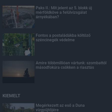
Paks II.: Mit jelent az 5. blokk új
mérföldköve a felülvizsgálat
árnyékában?
Fontos a postaládákba költöző
széncinegék védelme
Amire többmillióan vártunk: szombattól
másodfokúra csökken a riasztás
KIEMELT
Megérkezett az eső a Duna
vízgyűjtőjére