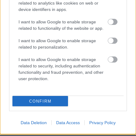
related to analytics like cookies on web or
device identifiers in apps.
I want to allow Google to enable storage
related to functionality of the website or app.
I want to allow Google to enable storage
related to personalization.
Fáklyafényben tárul fel Székesfehérvár történelmi
belvárosa
I want to allow Google to enable storage
related to security, including authentication
functionality and fraud prevention, and other
user protection.
CONFIRM
HÍRLEVÉL
Név
Data Deletion
Data Access
Privacy Policy