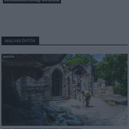
közlekedésbiztonsági korlátozás
MAGYAR ÉPÍTŐK
Aktuális