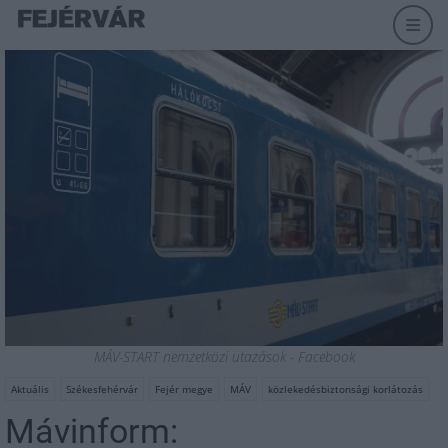
MÁV-START nemzetközi utazások - Facebook
Aktuális
Székesfehérvár
Fejér megye
MÁV
közlekedésbiztonsági korlátozás
Mávinform: