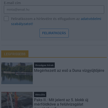
E-mail cím
Feliratkozom a hírlevélre és elfogadom az
adatvédelmi
szabályzatot!
FELIRATKOZÁS
LEGFRISSEBB
Országos hírek
Megérkezett az eső a Duna vízgyűjtőjére
Aktuális
Paks II.: Mit jelent az 5. blokk új
mérföldköve a felülvizsgálat