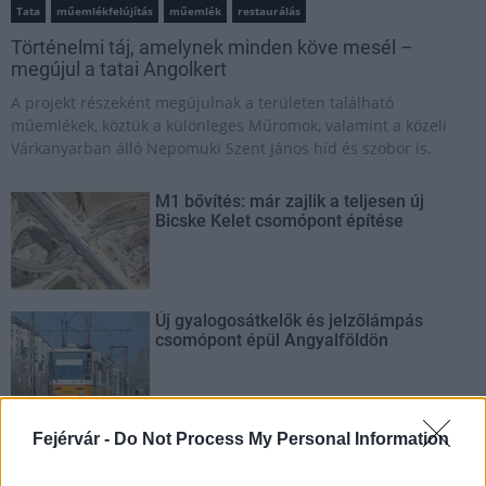
Tata
műemlékfelújítás
műemlék
restaurálás
Történelmi táj, amelynek minden köve mesél –
megújul a tatai Angolkert
A projekt részeként megújulnak a területen található
műemlékek, köztük a különleges Műromok, valamint a közeli
Várkanyarban álló Nepomuki Szent János híd és szobor is.
M1 bővítés: már zajlik a teljesen új
Bicske Kelet csomópont építése
Új gyalogosátkelők és jelzőlámpás
csomópont épül Angyalföldön
Másfélszeresére bővítik
Fejérvár -
Do Not Process My Personal Information
Hódmezővásárhely jó hírű református
iskoláját