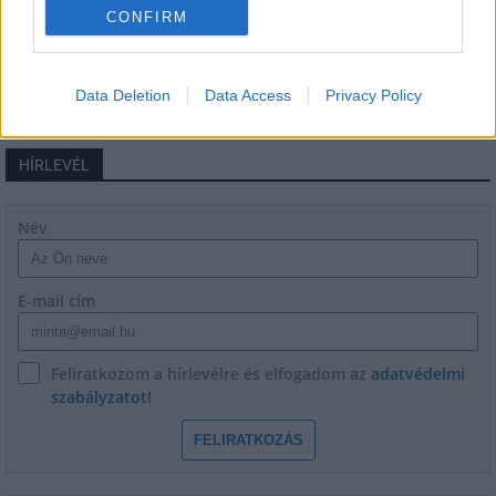
CONFIRM
Data Deletion
Data Access
Privacy Policy
HÍRLEVÉL
Név
E-mail cím
Feliratkozom a hírlevélre és elfogadom az
adatvédelmi
szabályzatot!
FELIRATKOZÁS