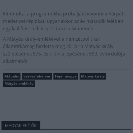
Elmondta, a programokba próbálják bevonni a Kárpát-
medencei régiókat, ugyanakkor az év második felében
egy kiállítást a diaszpórába is elvinnének.
A Mátyás király-emlékévet a nemzetpolitikai
államtitkárság hirdette meg 2018-ra Mátyás király
születésének 575. és trónra lépésének 560. évfordulója
alkalmából.
Aktuális
Székesfehérvár
Fejér megye
Mátyás király
Mátyás-emlékév
MAGYAR ÉPÍTŐK