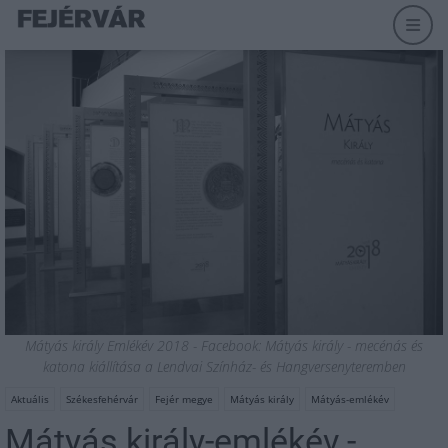
Mátyás király Emlékév 2018 - Facebook: Mátyás király - mecénás és
katona kiállítása a Lendvai Színház- és Hangversenyteremben
Aktuális
Székesfehérvár
Fejér megye
Mátyás király
Mátyás-emlékév
Mátyás király-emlékév -