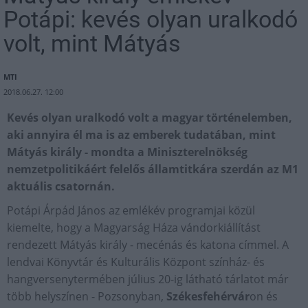
Potápi: kevés olyan uralkodó
volt, mint Mátyás
MTI
2018.06.27. 12:00
Kevés olyan uralkodó volt a magyar történelemben,
aki annyira él ma is az emberek tudatában, mint
Mátyás király - mondta a Miniszterelnökség
nemzetpolitikáért felelős államtitkára szerdán az M1
aktuális csatornán.
Potápi Árpád János az emlékév programjai közül
kiemelte, hogy a Magyarság Háza vándorkiállítást
rendezett Mátyás király - mecénás és katona címmel. A
lendvai Könyvtár és Kulturális Központ színház- és
hangversenytermében július 20-ig látható tárlatot már
több helyszínen - Pozsonyban,
Székesfehérvár
on és