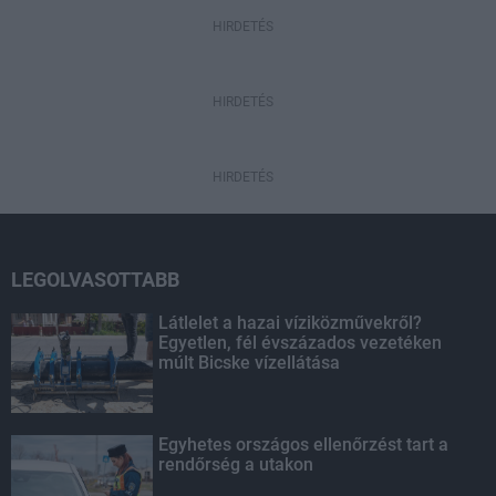
HIRDETÉS
HIRDETÉS
HIRDETÉS
LEGOLVASOTTABB
Látlelet a hazai víziközművekről?
Egyetlen, fél évszázados vezetéken
múlt Bicske vízellátása
Egyhetes országos ellenőrzést tart a
rendőrség a utakon