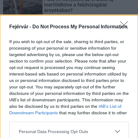
mérföldköve a felülvizsgálat
árnyékában?
Fejérvár -
Do Not Process My Personal Information
Elkészült a Liszt Ferenc repülőtér
közelében lévő logisztikai bázis út- és
If you wish to opt-out of the sale, sharing to third parties, or
közműhálózatának fejlesztése
processing of your personal or sensitive information for
targeted advertising by us, please use the below opt-out
section to confirm your selection. Please note that after your
Látlelet a hazai víziközművekről?
opt-out request is processed you may continue seeing
Egyetlen, fél évszázados vezetéken
interest-based ads based on personal information utilized by
múlt Bicske vízellátása
us or personal information disclosed to third parties prior to
your opt-out. You may separately opt-out of the further
disclosure of your personal information by third parties on the
IAB’s list of downstream participants. This information may
Épített öröksége megújításával is készül
Mohács a csata ötszázadik
also be disclosed by us to third parties on the
IAB’s List of
évfordulójára
Downstream Participants
that may further disclose it to other
third parties.
Please note that this website/app uses one or more Google
Personal Data Processing Opt Outs
services and may gather and store information including but