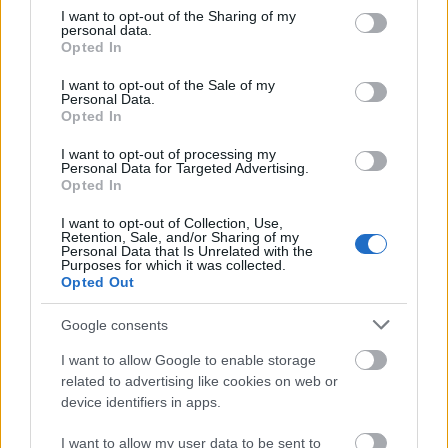
not limited to your visit or usage behaviour. You may click to
I want to opt-out of the Sharing of my
personal data.
grant or deny consent to Google and its third-party tags to
AJÁNLJUK MÉG
Opted In
use your data for below specified purposes in below Google
consent section.
I want to opt-out of the Sale of my
Helyi hírek
Personal Data.
Opted In
I want to opt-out of processing my
Personal Data for Targeted Advertising.
Opted In
I want to opt-out of Collection, Use,
Retention, Sale, and/or Sharing of my
Personal Data that Is Unrelated with the
Fáklyafényben tárul fel Székesfehérvár történelmi
Purposes for which it was collected.
belvárosa
Opted Out
Google consents
I want to allow Google to enable storage
related to advertising like cookies on web or
Helyi hírek
device identifiers in apps.
I want to allow my user data to be sent to