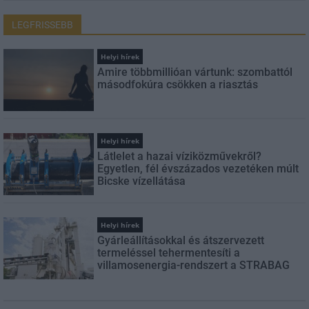
LEGFRISSEBB
Helyi hírek
Amire többmillióan vártunk: szombattól
másodfokúra csökken a riasztás
Helyi hírek
Látlelet a hazai víziközművekről?
Egyetlen, fél évszázados vezetéken múlt
Bicske vízellátása
Helyi hírek
Gyárleállításokkal és átszervezett
termeléssel tehermentesíti a
villamosenergia-rendszert a STRABAG