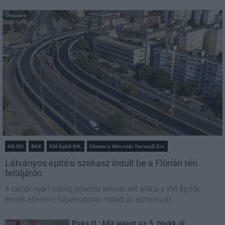
Útépítés
HE-DO
BKK
KM Építő Kft.
Főmterv Mérnöki Tervező Zrt.
Látványos építési szakasz indult be a Flórián téri
felüljárón
A tartós nyári hőség jelentős kihívás elé állítja a KM Építőt,
ennek ellenére folyamatosan halad az aszfaltozás.
Paks II.: Mit jelent az 5. blokk új