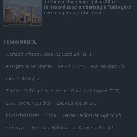
Túlfogyasztás napja - július 30-ra
felhasználta az emberiség a Föld egész
évre elegendő erőforrásait
TÉMÁINKBÓL
Nemzeti Infrastruktúra Fejlesztő Zrt. (NIF)
energetikai beruházás
Ke-Víz 21 Zrt.
Market Építő Zrt.
műemlékfelújítás
Terület- és Településfejlesztési Operatív Program (TOP)
Liszt Ferenc repülőtér
ZÁÉV Építőipari Zrt.
kórházfejlesztés
iroda
Terrán Tetőcserép Gyártó Kft.
szennyvíz
Merkbau Építőipari és Kereskedelmi Kft.