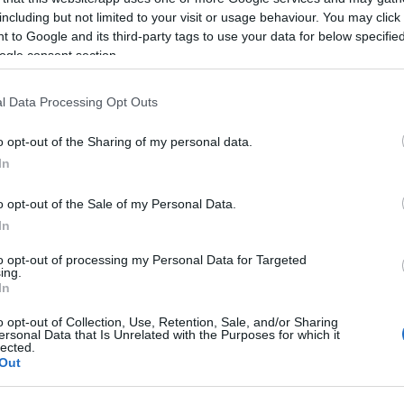
including but not limited to your visit or usage behaviour. You may click 
ormányhivatal
Székesfehérvári Járási Hivatal
 to Google and its third-party tags to use your data for below specifi
ogle consent section.
l Data Processing Opt Outs
o opt-out of the Sharing of my personal data.
In
Történelmi táj, amelynek minden
o opt-out of the Sale of my Personal Data.
köve mesél – megújul a tatai
Angolkert
In
to opt-out of processing my Personal Data for Targeted
ing.
M1 bővítés: már zajlik a teljesen új
In
Bicske Kelet csomópont építése
o opt-out of Collection, Use, Retention, Sale, and/or Sharing
ersonal Data that Is Unrelated with the Purposes for which it
lected.
Out
Új gyalogosátkelők és jelzőlámpás