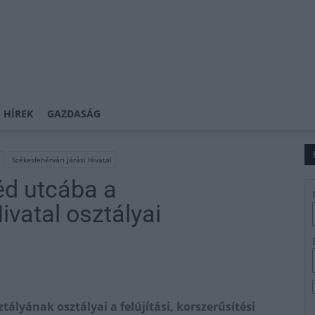
 HÍREK
GAZDASÁG
Székesfehérvári Járási Hivatal
éd utcába a
ivatal osztályai
tályának osztályai a felújítási, korszerűsítési