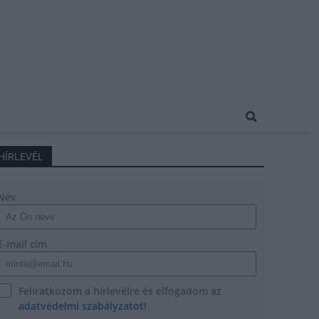
HÍRLEVÉL
Név
E-mail cím
Feliratkozom a hírlevélre és elfogadom az
adatvédelmi szabályzatot!