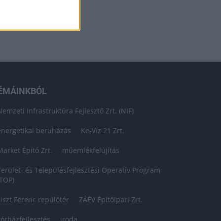
ÉMÁINKBÓL
Nemzeti Infrastruktúra Fejlesztő Zrt. (NIF)
energetikai beruházás
Ke-Víz 21 Zrt.
Market Építő Zrt.
műemlékfelújítás
Terület- és Településfejlesztési Operatív Program
(TOP)
Liszt Ferenc repülőtér
ZÁÉV Építőipari Zrt.
kórházfejlesztés
iroda