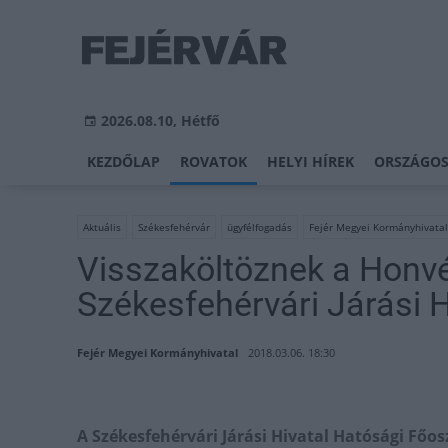
2026.08.10, Hétfő
KEZDŐLAP
ROVATOK
HELYI HÍREK
ORSZÁGOS
Aktuális
Székesfehérvár
ügyfélfogadás
Fejér Megyei Kormányhivatal
Visszaköltöznek a Honv
Székesfehérvári Járási H
Fejér Megyei Kormányhivatal
2018.03.06. 18:30
A Székesfehérvári Járási Hivatal Hatósági Főosz