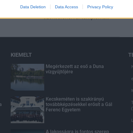
tárul fel
Harmonia Albensis: négy nyári
Data Deletion
Data Access
Privacy Policy
r történelmi
koncerttel tölti meg
Székesfehérvár templomait
KIEMELT
T
Megérkezett az eső a Duna
vízgyűjtőjére
Kecskeméten is szakirányú
a
továbbképzésekkel erősít a Gál
Ferenc Egyetem
A lakosságra is fontos szerep