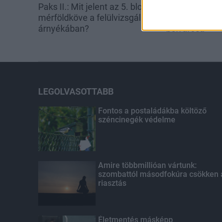
Paks II.: Mit jelent az 5. blokk új
Fáklyafényben 
mérföldköve a felülvizsgálat
Székesfehérvá
árnyékában?
belvárosa
LEGOLVASOTTABB
Fontos a postaládákba költöző
széncinegék védelme
Amire többmillióan vártunk:
szombattól másodfokúra csökken 
riasztás
Életmentés másképp