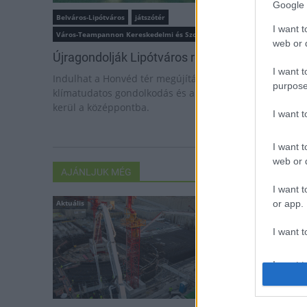
Google 
Belváros-Lipótváros
játszótér
I want t
Város-Teampannon Kereskedelmi és Szolgáltató Kft.
parkfelújítás
web or d
Újragondolják Lipótváros rejtett, zöld parkját
I want t
Indulhat a Honvéd tér megújításának tervezése, ahol a
purpose
klímatudatos gondolkodás és a helyi identitás erősítése
kerül a középpontba.
I want 
I want t
web or d
AJÁNLJUK MÉG
I want t
Aktuális
Helyi hírek
or app.
I want t
I want t
authenti