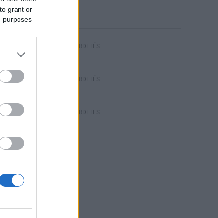
riasztás
to grant or
ed purposes
HIRDETÉS
HIRDETÉS
HIRDETÉS