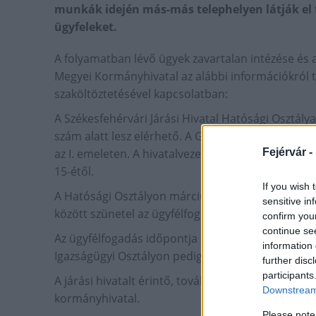
munkák idején más-más telephelyen látják el 
ügyfeleket.
A folyamatban lévő ügyek zavartalan intézése és 
Megyei Kormányhivatal az alábbi információkról tá
szaköltöztetésével kapcsolatban:
A Székesfehérvári Járási Hivatal Hatósági Osztály
szám alatt lesz elérhető. A Gyámügyi és Igazságüg
az I. emeleten. A hivatalvezető és titkársága, val
Fejérvár -
15-étől.
If you wish 
A Hatósági Osztályon március 6-án, a Gyámügyi és
sensitive in
között szünetel az ügyfélfogadás.
confirm you
continue se
Az ügyfélfogadás időpontja a Hatósági Osztályon 
information 
Igazságügyi Osztályon pedig március 14. (szerda) 
further disc
participants
A járási hivatalt érintő, további változásokról az
Downstream 
kormányhivatal.
Please note