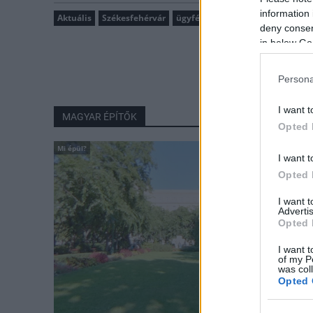
information 
Aktuális
Székesfehérvár
ügyfélfogadás
Fejér Megyei K
deny consent
in below Go
Persona
I want t
MAGYAR ÉPÍTŐK
Opted 
Mi épül?
I want t
Opted 
I want 
Advertis
Opted 
I want t
of my P
was col
Opted 