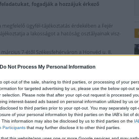
feladatukat, fogadják a hozzájuk érkező
a megfelelő ügyfél-tájékoztatás érdekében a Fejér
jékoztatja a lakosságot a hatóság osztályainak visz-
a március 7-étől Székesfehérváron a Honvéd u. 8.
yi Osztály 2018. március 14-étől kap helyet ugyanott,
amint a Hatósági Főosztály főosztályvezetője március
Do Not Process My Personal Information
to opt-out of the sale, sharing to third parties, or processing of your per
 Igazságügyi Osztályon március 9. és március 13.
formation for targeted advertising by us, please use the below opt-out s
r selection. Please note that after your opt-out request is processed y
eing interest-based ads based on personal information utilized by us or
március 7. (szerda) 13:00-15:30, a Gyámügyi és
disclosed to third parties prior to your opt-out. You may separately opt-
13:00-15:30.
losure of your personal information by third parties on the IAB’s list of
. This information may also be disclosed by us to third parties on the
IA
 esedékessé válás előtt ad tájékoztatást a megyei
Participants
that may further disclose it to other third parties.
 that this website/app uses one or more Google services and may gath