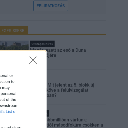
FELIRATKOZÁS
LEGFRISSEBB
Országos hírek
Megérkezett az eső a Duna
vízgyűjtőjére
sonal or
Aktuális
ection to
Paks II.: Mit jelent az 5. blokk új
ou may
mérföldköve a felülvizsgálat
 personal
árnyékában?
out of the
 downstream
B’s List of
Helyi hírek
Amire többmillióan vártunk:
szombattól másodfokúra csökken a
er and store