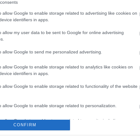
csomópont épül Angyalföldön
consents
o allow Google to enable storage related to advertising like cookies on
evice identifiers in apps.
Másfélszeresére bővítik
o allow my user data to be sent to Google for online advertising
Hódmezővásárhely jó hírű
s.
református iskoláját
to allow Google to send me personalized advertising.
o allow Google to enable storage related to analytics like cookies on
evice identifiers in apps.
o allow Google to enable storage related to functionality of the website
Helyi hírek
o allow Google to enable storage related to personalization.
o allow Google to enable storage related to security, including
CONFIRM
cation functionality and fraud prevention, and other user protection.