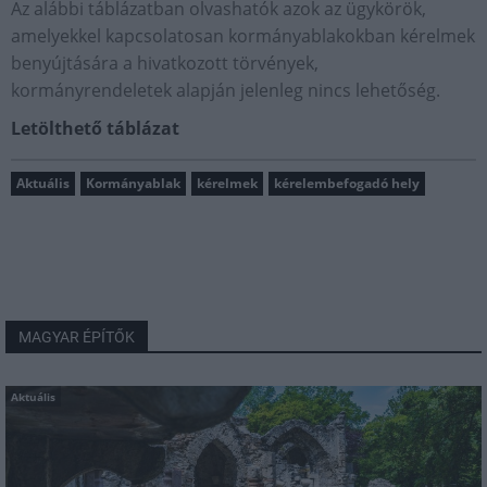
Az alábbi táblázatban olvashatók azok az ügykörök,
amelyekkel kapcsolatosan kormányablakokban kérelmek
benyújtására a hivatkozott törvények,
kormányrendeletek alapján jelenleg nincs lehetőség.
Letölthető táblázat
Aktuális
Kormányablak
kérelmek
kérelembefogadó hely
MAGYAR ÉPÍTŐK
Aktuális