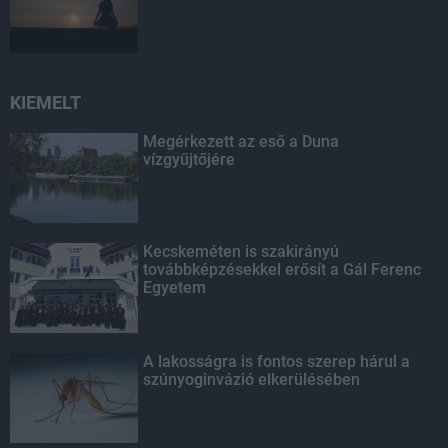
KIEMELT
Megérkezett az eső a Duna
vízgyűjtőjére
Kecskeméten is szakirányú
továbbképzésekkel erősít a Gál Ferenc
Egyetem
A lakosságra is fontos szerep hárul a
szúnyoginvázió elkerülésében