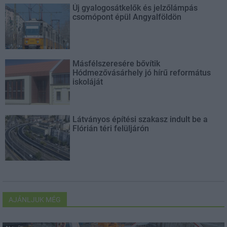
Új gyalogosátkelők és jelzőlámpás
csomópont épül Angyalföldön
Másfélszeresére bővítik
Hódmezővásárhely jó hírű református
iskoláját
Látványos építési szakasz indult be a
Flórián téri felüljárón
AJÁNLJUK MÉG