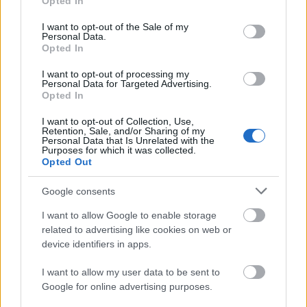
Opted In
use your data for below specified purposes in below Google
Nagy igazolás - Sokszoros bajnok érkezik a
consent section.
I want to opt-out of the Sale of my
Fehérvárhoz
Personal Data.
Opted In
I want to opt-out of processing my
Personal Data for Targeted Advertising.
Opted In
Aktuális
I want to opt-out of Collection, Use,
Retention, Sale, and/or Sharing of my
Personal Data that Is Unrelated with the
Purposes for which it was collected.
Opted Out
Google consents
I want to allow Google to enable storage
Miért kulcsfontosságú a korszerű légtechnika az
related to advertising like cookies on web or
egészségügyi intézményekben?
device identifiers in apps.
I want to allow my user data to be sent to
Google for online advertising purposes.