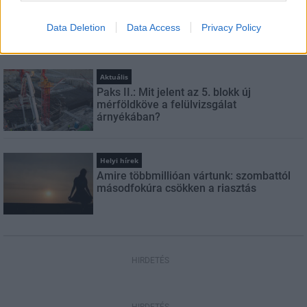
Megérkezett az eső a Duna vízgyűjtőjére
Data Deletion
Data Access
Privacy Policy
Aktuális
Paks II.: Mit jelent az 5. blokk új
mérföldköve a felülvizsgálat
árnyékában?
Helyi hírek
Amire többmillióan vártunk: szombattól
másodfokúra csökken a riasztás
HIRDETÉS