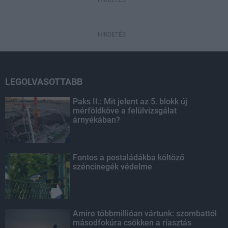
HIRDETÉS
HIRDETÉS
LEGOLVASOTTABB
Paks II.: Mit jelent az 5. blokk új
mérföldköve a felülvizsgálat
árnyékában?
Fontos a postaládákba költöző
széncinegék védelme
Amire többmillióan vártunk: szombattól
másodfokúra csökken a riasztás