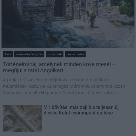
Tata
műemlékfelújítás
műemlék
restaurálás
Történelmi táj, amelynek minden köve mesél –
megújul a tatai Angolkert
A projekt részeként megújulnak a területen található
műemlékek, köztük a különleges Műromok, valamint a közeli
Várkanyarban álló Nepomuki Szent János híd és szobor is.
M1 bővítés: már zajlik a teljesen új
Bicske Kelet csomópont építése