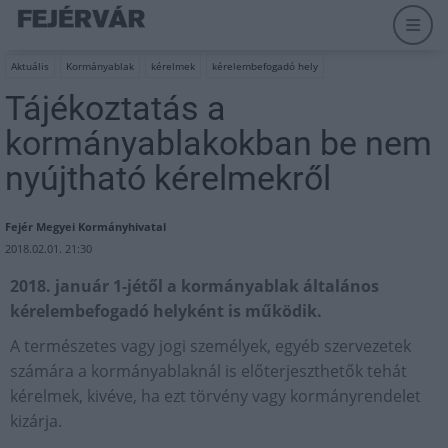
Aktuális
Kormányablak
kérelmek
kérelembefogadó hely
Tájékoztatás a
kormányablakokban be nem
nyújtható kérelmekről
Fejér Megyei Kormányhivatal
2018.02.01. 21:30
2018. január 1-jétől a kormányablak általános
kérelembefogadó helyként is működik.
A természetes vagy jogi személyek, egyéb szervezetek
számára a kormányablaknál is előterjeszthetők tehát
kérelmek, kivéve, ha ezt törvény vagy kormányrendelet
kizárja.