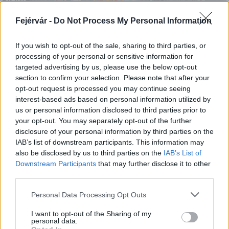
Aktuális
Fejérvár -
Do Not Process My Personal Information
If you wish to opt-out of the sale, sharing to third parties, or
processing of your personal or sensitive information for
targeted advertising by us, please use the below opt-out
section to confirm your selection. Please note that after your
Paks II.: Mit jelent az 5. blokk új mérföldköve a
opt-out request is processed you may continue seeing
felülvizsgálat árnyékában?
interest-based ads based on personal information utilized by
us or personal information disclosed to third parties prior to
your opt-out. You may separately opt-out of the further
disclosure of your personal information by third parties on the
IAB’s list of downstream participants. This information may
also be disclosed by us to third parties on the
IAB’s List of
Aktuális
Downstream Participants
that may further disclose it to other
third parties.
Please note that this website/app uses one or more Google
Personal Data Processing Opt Outs
services and may gather and store information including but
not limited to your visit or usage behaviour. You may click to
I want to opt-out of the Sharing of my
personal data.
grant or deny consent to Google and its third-party tags to