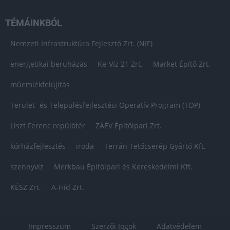
TÉMÁINKBÓL
Nemzeti Infrastruktúra Fejlesztő Zrt. (NIF)
energetikai beruházás
Ke-Víz 21 Zrt.
Market Építő Zrt.
műemlékfelújítás
Terület- és Településfejlesztési Operatív Program (TOP)
Liszt Ferenc repülőtér
ZÁÉV Építőipari Zrt.
kórházfejlesztés
iroda
Terrán Tetőcserép Gyártó Kft.
szennyvíz
Merkbau Építőipari és Kereskedelmi Kft.
KÉSZ Zrt.
A-Híd Zrt.
Impresszum
Szerzői Jogok
Adatvédelem