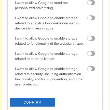
I want to allow Google to send me
personalized advertising.
HÍRLEVÉL
I want to allow Google to enable storage
related to analytics like cookies on web or
Név
device identifiers in apps.
I want to allow Google to enable storage
related to functionality of the website or app.
E-mail cím
I want to allow Google to enable storage
related to personalization.
Feliratkozom a hírlevélre és elfogadom az
adatvédelmi
szabályzatot!
I want to allow Google to enable storage
related to security, including authentication
FELIRATKOZÁS
functionality and fraud prevention, and other
user protection.
LEGFRISSEBB
CONFIRM
Országos hírek