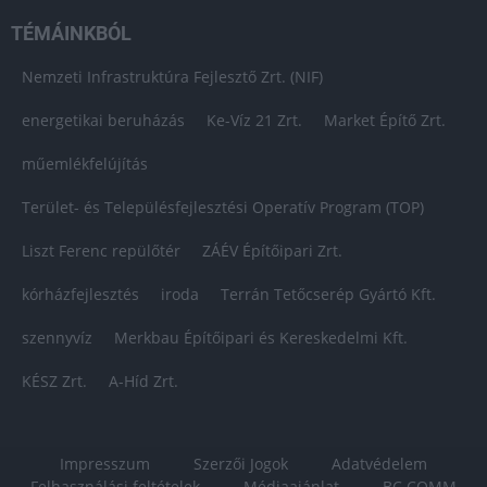
TÉMÁINKBÓL
Nemzeti Infrastruktúra Fejlesztő Zrt. (NIF)
energetikai beruházás
Ke-Víz 21 Zrt.
Market Építő Zrt.
műemlékfelújítás
Terület- és Településfejlesztési Operatív Program (TOP)
Liszt Ferenc repülőtér
ZÁÉV Építőipari Zrt.
kórházfejlesztés
iroda
Terrán Tetőcserép Gyártó Kft.
szennyvíz
Merkbau Építőipari és Kereskedelmi Kft.
KÉSZ Zrt.
A-Híd Zrt.
Impresszum
Szerzői Jogok
Adatvédelem
Felhasználási feltételek
Médiaajánlat
BC COMM