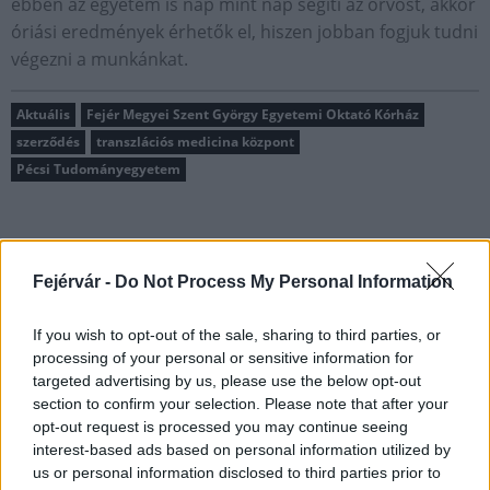
ebben az egyetem is nap mint nap segíti az orvost, akkor
óriási eredmények érhetők el, hiszen jobban fogjuk tudni
végezni a munkánkat.
Aktuális
Fejér Megyei Szent György Egyetemi Oktató Kórház
szerződés
transzlációs medicina központ
Pécsi Tudományegyetem
Fejérvár -
Do Not Process My Personal Information
MAGYAR ÉPÍTŐK
If you wish to opt-out of the sale, sharing to third parties, or
processing of your personal or sensitive information for
targeted advertising by us, please use the below opt-out
Aktuális
section to confirm your selection. Please note that after your
opt-out request is processed you may continue seeing
interest-based ads based on personal information utilized by
us or personal information disclosed to third parties prior to