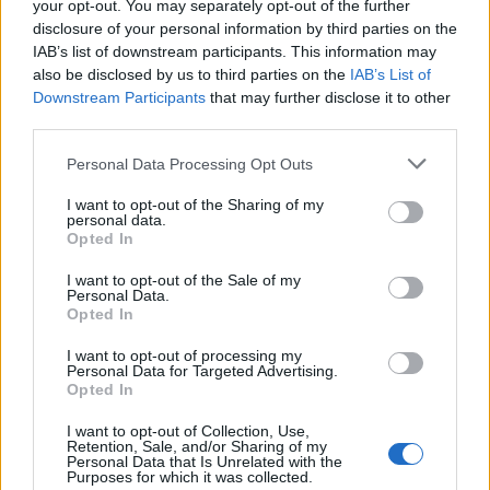
your opt-out. You may separately opt-out of the further
disclosure of your personal information by third parties on the
IAB’s list of downstream participants. This information may
also be disclosed by us to third parties on the
IAB’s List of
Downstream Participants
that may further disclose it to other
third parties.
Please note that this website/app uses one or more Google
Personal Data Processing Opt Outs
Tata
műemlékfelújítás
műemlék
restaurálás
services and may gather and store information including but
not limited to your visit or usage behaviour. You may click to
I want to opt-out of the Sharing of my
Történelmi táj, amelynek minden köve mesél –
personal data.
grant or deny consent to Google and its third-party tags to
megújul a tatai Angolkert
Opted In
use your data for below specified purposes in below Google
A projekt részeként megújulnak a területen található
consent section.
I want to opt-out of the Sale of my
műemlékek, köztük a különleges Műromok, valamint a közeli
Personal Data.
Opted In
Várkanyarban álló Nepomuki Szent János híd és szobor is.
I want to opt-out of processing my
M1 bővítés: már zajlik a teljesen új
Personal Data for Targeted Advertising.
Opted In
Bicske Kelet csomópont építése
I want to opt-out of Collection, Use,
Retention, Sale, and/or Sharing of my
Personal Data that Is Unrelated with the
Purposes for which it was collected.