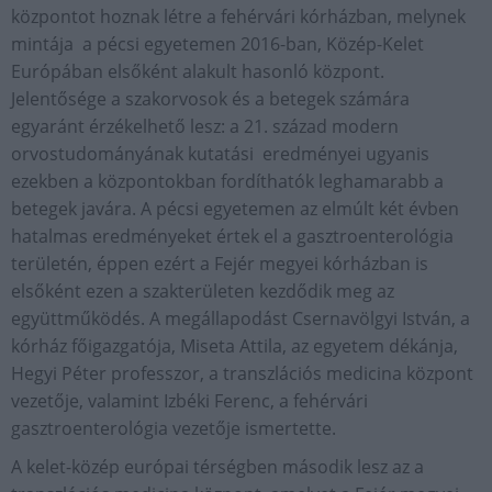
központot hoznak létre a fehérvári kórházban, melynek
mintája a pécsi egyetemen 2016-ban, Közép-Kelet
Európában elsőként alakult hasonló központ.
Jelentősége a szakorvosok és a betegek számára
egyaránt érzékelhető lesz: a 21. század modern
orvostudományának kutatási eredményei ugyanis
ezekben a központokban fordíthatók leghamarabb a
betegek javára. A pécsi egyetemen az elmúlt két évben
hatalmas eredményeket értek el a gasztroenterológia
területén, éppen ezért a Fejér megyei kórházban is
elsőként ezen a szakterületen kezdődik meg az
együttműködés. A megállapodást Csernavölgyi István, a
kórház főigazgatója, Miseta Attila, az egyetem dékánja,
Hegyi Péter professzor, a transzlációs medicina központ
vezetője, valamint Izbéki Ferenc, a fehérvári
gasztroenterológia vezetője ismertette.
A kelet-közép európai térségben második lesz az a