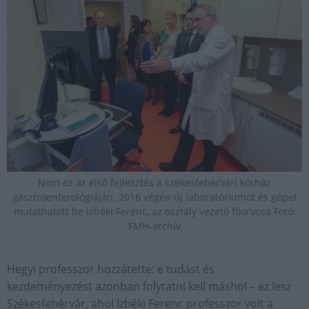
Nem ez az első fejlesztés a székesfehérvári kórház
gasztroenterológiáján: 2016 végén új laboratóriumot és gépet
mutathatott be Izbéki Ferenc, az osztály vezető főorvosa Fotó:
FMH-archív
Hegyi professzor hozzátette: e tudást és
kezdeményezést azonban folytatni kell máshol – ez lesz
Székesfehérvár, ahol Izbéki Ferenc professzor volt a