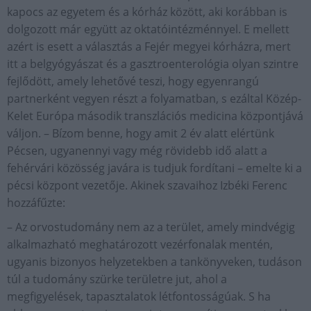
kapocs az egyetem és a kórház között, aki korábban is
dolgozott már együtt az oktatóintézménnyel. E mellett
azért is esett a választás a Fejér megyei kórházra, mert
itt a belgyógyászat és a gasztroenterológia olyan szintre
fejlődött, amely lehetővé teszi, hogy egyenrangú
partnerként vegyen részt a folyamatban, s ezáltal Közép-
Kelet Európa második transzlációs medicina központjává
váljon. – Bízom benne, hogy amit 2 év alatt elértünk
Pécsen, ugyanennyi vagy még rövidebb idő alatt a
fehérvári közösség javára is tudjuk fordítani – emelte ki a
pécsi központ vezetője. Akinek szavaihoz Izbéki Ferenc
hozzáfűzte:
– Az orvostudomány nem az a terület, amely mindvégig
alkalmazható meghatározott vezérfonalak mentén,
ugyanis bizonyos helyzetekben a tankönyveken, tudáson
túl a tudomány szürke területre jut, ahol a
megfigyelések, tapasztalatok létfontosságúak. S ha