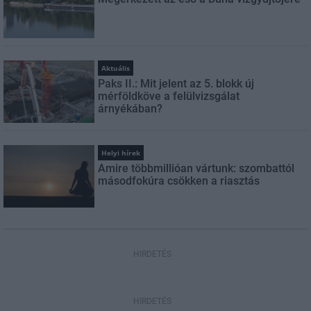
Aktuális
Paks II.: Mit jelent az 5. blokk új
mérföldköve a felülvizsgálat
árnyékában?
Helyi hírek
Amire többmillióan vártunk: szombattól
másodfokúra csökken a riasztás
HIRDETÉS
HIRDETÉS