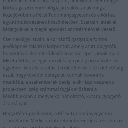
transzlációs medicina központ, amelyet a Fejér megyei
kórház gasztroenterológiáján valósítanak meg a
közeljövőben a Pécsi Tudományegyetem és a kórház
együttműködésének köszönhetően. Szerdán látták el
kézjegyükkel a megállapodást az intézmények vezetői.
Csernavölgyi István, a kórház főigazgatója fontos
jövőképnek tekinti e központot, amely az itt dolgozók
hosszútávú elköteleződésében is szerepet játszik majd.
Miseta Attila, az egyetem dékánja pedig hozzáfűzte: az
egyetemi képzés kutatási területét erősíti ez a lehetőség
azzal, hogy további betegeket tudnak bevonni a
munkába, a szakemberek pedig, akik részt vesznek a
projektben, szép számmal fogják erősíteni a
későbbiekben a megyei kórház oktató, kutató, gyógyító
állományát.
Hegyi Péter professzor, a Pécsi Tudományegyetem
Transzlációs Medicina Intézetének vezetője a részletekre
és a konkrét eredményekre is kitért: