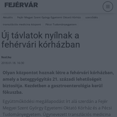
Aktuális
Fejér Megyei Szent György Egyetemi Oktató Kórház
szerződés
transzlációs medicina központ
Pécsi Tudományegyetem
Új távlatok nyílnak a
fehérvári kórházban
feol.hu
2018.01.18. 16:30
Olyan központot hoznak létre a fehérvári kórházban,
amely a beteggyógyítás 21. századi lehetőségeit
biztosítja. Kezdetben a gasztroenterológia kerül
fókuszba.
Együttműködési megállapodást írt alá szerdán a Fejér
Megyei Szent György Egyetemi Oktató Kórház és a Pécsi
Tudományegyetem. Úgynevezett transzlációs medicina