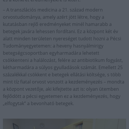
– A transzlációs medicina a 21. század modern
orvostudománya, amely azért jött létre, hogy a
kutatásban rejlő eredményeket minél hamarabb a
betegek javára lehessen fordítani. Ez a központ két év
alatt minden területen nyereséget tudott hozni a Pécsi
Tudományegyetemen: a heveny hasnyálmirigy
betegségcsoportban egyharmadára lehetett
csökkenteni a halálozást, felére az antibiotikum fogyást,
kétharmadára a súlyos gyulladások számát. Emellett 25
százalékkal csökkent e betegek ellátási költsége, s több
mint tíz fiatal orvost vonzott a kezdeményezés – mondta
a központ vezetője, aki kifejtette azt is: olyan ütemben
fejlődött a pécsi egyetemen ez a kezdeményezés, hogy
„elfogytak” a bevonható betegek.