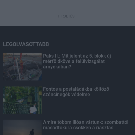
HIRDETÉS
LEGOLVASOTTABB
Paks II.: Mit jelent az 5. blokk új
mérföldköve a felülvizsgálat
árnyékában?
Fontos a postaládákba költöző
széncinegék védelme
Amire többmillióan vártunk: szombattól
másodfokúra csökken a riasztás