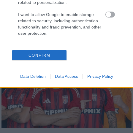
related to personalization.
I want to allow Google to enable storage
related to security, including authentication
functionality and fraud prevention, and other
user protection.
Paks II.: Mit jelent az 5. blokk új mérföldköve a
felülvizsgálat árnyékában?
CONFIRM
Data Deletion
Data Access
Privacy Policy
Aktuális