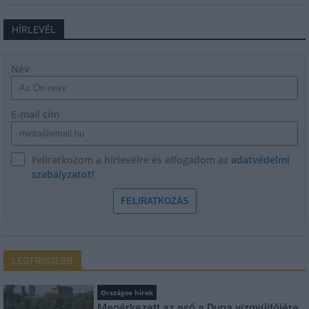
HÍRLEVÉL
Név
E-mail cím
Feliratkozom a hírlevélre és elfogadom az
adatvédelmi
szabályzatot!
FELIRATKOZÁS
LEGFRISSEBB
Országos hírek
Megérkezett az eső a Duna vízgyűjtőjére