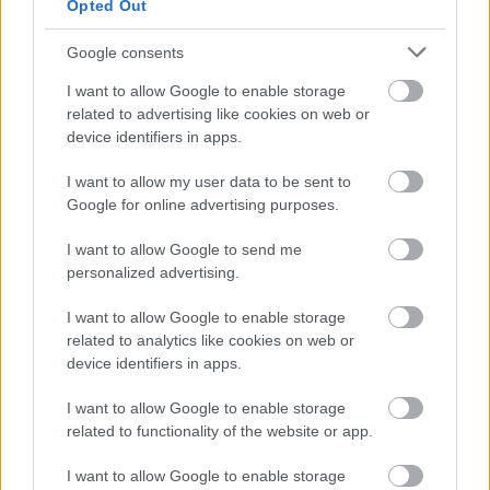
Új gyalogosátkelők és jelzőlámpás
Opted Out
csomópont épül Angyalföldön
Google consents
I want to allow Google to enable storage
related to advertising like cookies on web or
Másfélszeresére bővítik
device identifiers in apps.
Hódmezővásárhely jó hírű református
iskoláját
I want to allow my user data to be sent to
Google for online advertising purposes.
Látványos építési szakasz indult be a
I want to allow Google to send me
Flórián téri felüljárón
personalized advertising.
I want to allow Google to enable storage
related to analytics like cookies on web or
device identifiers in apps.
I want to allow Google to enable storage
AJÁNLJUK MÉG
related to functionality of the website or app.
I want to allow Google to enable storage
Aktuális