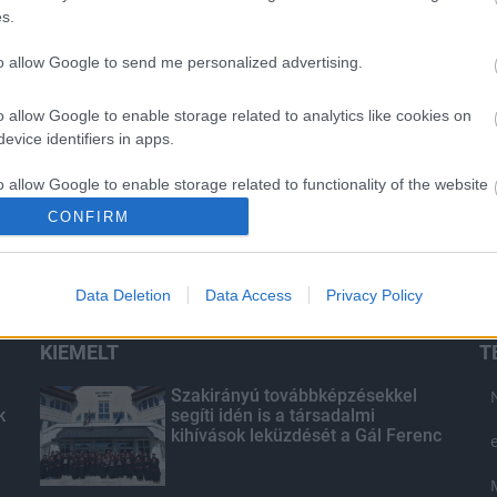
s.
to allow Google to send me personalized advertising.
o allow Google to enable storage related to analytics like cookies on
evice identifiers in apps.
o allow Google to enable storage related to functionality of the website
CONFIRM
o allow Google to enable storage related to personalization.
Data Deletion
Data Access
Privacy Policy
o allow Google to enable storage related to security, including
cation functionality and fraud prevention, and other user protection.
KIEMELT
T
Szakirányú továbbképzésekkel
k
segíti idén is a társadalmi
kihívások leküzdését a Gál Ferenc
Egyetem