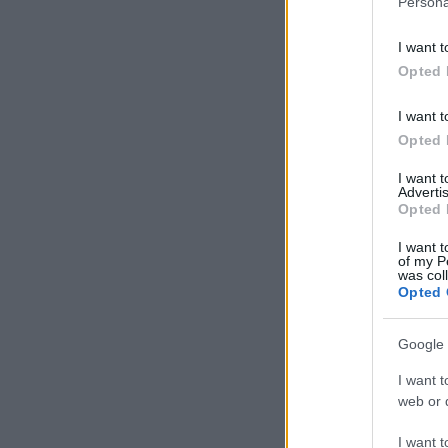
Persona
I want t
Opted 
I want t
Opted 
I want 
Advertis
Opted 
I want t
of my P
was col
Opted 
Google 
I want t
web or d
I want t