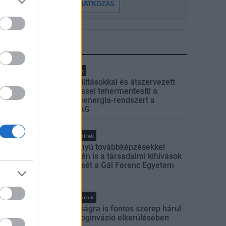
FELIRATKOZÁS
LEGFRISSEBB
Helyi hírek
Gyárleállításokkal és átszervezett
termeléssel tehermentesíti a
villamosenergia-rendszert a
STRABAG
Országos hírek
Szakirányú továbbképzésekkel
segíti idén is a társadalmi kihívások
leküzdését a Gál Ferenc Egyetem
Országos hírek
A lakosságra is fontos szerep hárul
a szúnyoginvázió elkerülésében