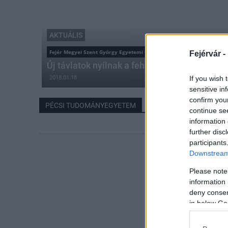
AKTUÁLIS
Fejér Megyei Szent György Egyetemi Oktató Kórház
Fejérvár -
Új távlatok nyílnak a fehérvári kórházban
2018.01.18
If you wish 
sensitive in
confirm you
PÉCSI TUDOMÁNYEGYETEM
continue se
information 
further disc
participants
Downstream 
Please note
information 
deny consent
in below Go