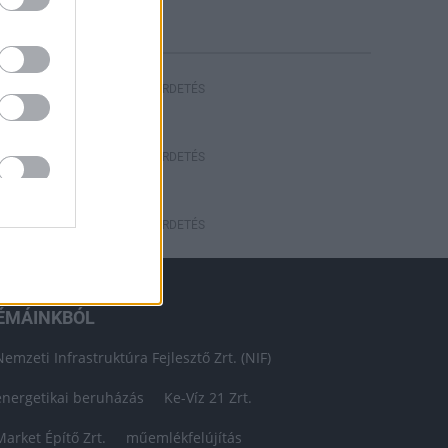
HIRDETÉS
HIRDETÉS
HIRDETÉS
ÉMÁINKBÓL
Nemzeti Infrastruktúra Fejlesztő Zrt. (NIF)
energetikai beruházás
Ke-Víz 21 Zrt.
Market Építő Zrt.
műemlékfelújítás