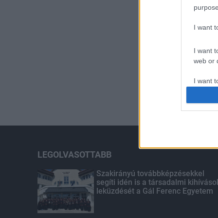
purpose
I want 
I want t
web or d
I want t
or app.
I want t
I want t
authenti
LEGOLVASOTTABB
Szakirányú továbbképzésekkel
segíti idén is a társadalmi kihíváso
leküzdését a Gál Ferenc Egyetem