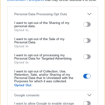
third parties.
Látványos építési szakasz indult be a
Please note that this website/app uses one or more Google
Flórián téri felüljárón
Personal Data Processing Opt Outs
services and may gather and store information including but
not limited to your visit or usage behaviour. You may click to
I want to opt-out of the Sharing of my
personal data.
grant or deny consent to Google and its third-party tags to
Opted In
use your data for below specified purposes in below Google
consent section.
I want to opt-out of the Sale of my
Personal Data.
Opted In
AJÁNLJUK MÉG
I want to opt-out of processing my
Personal Data for Targeted Advertising.
Aktuális
Opted In
I want to opt-out of Collection, Use,
Retention, Sale, and/or Sharing of my
Personal Data that Is Unrelated with the
Purposes for which it was collected.
Opted Out
Google consents
Paks II.: Mit jelent az 5. blokk új mérföldköve a
felülvizsgálat árnyékában?
I want to allow Google to enable storage