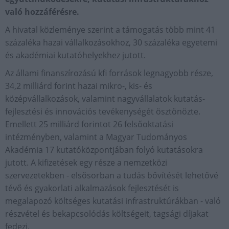
való hozzáférésre.
A hivatal közleménye szerint a támogatás több mint 41
százaléka hazai vállalkozásokhoz, 30 százaléka egyetemi
és akadémiai kutatóhelyekhez jutott.
Az állami finanszírozású kfi források legnagyobb része,
34,2 milliárd forint hazai mikro-, kis- és
középvállalkozások, valamint nagyvállalatok kutatás-
fejlesztési és innovációs tevékenységét ösztönözte.
Emellett 25 milliárd forintot 26 felsőoktatási
intézményben, valamint a Magyar Tudományos
Akadémia 17 kutatóközpontjában folyó kutatásokra
jutott. A kifizetések egy része a nemzetközi
szervezetekben - elsősorban a tudás bővítését lehetővé
tévő és gyakorlati alkalmazások fejlesztését is
megalapozó költséges kutatási infrastruktúrákban - való
részvétel és bekapcsolódás költségeit, tagsági díjakat
fedezi.