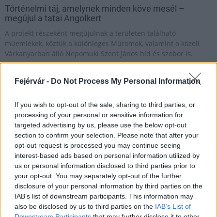
Történelmi táj, amelynek minden köve mesél –
megújul a tatai Angolkert
A projekt részeként megújulnak a területen található
műemlékek, köztük a különleges Műromok, valamint a közeli
Várkanyarban álló Nepomuki Szent János híd és szobor is.
M1 bővítés: már zajlik a teljesen új
Fejérvár -
Do Not Process My Personal Information
Bicske Kelet csomópont építése
If you wish to opt-out of the sale, sharing to third parties, or
processing of your personal or sensitive information for
targeted advertising by us, please use the below opt-out
Új gyalogosátkelők és jelzőlámpás
section to confirm your selection. Please note that after your
csomópont épül Angyalföldön
opt-out request is processed you may continue seeing
interest-based ads based on personal information utilized by
us or personal information disclosed to third parties prior to
your opt-out. You may separately opt-out of the further
Másfélszeresére bővítik
disclosure of your personal information by third parties on the
Hódmezővásárhely jó hírű református
IAB’s list of downstream participants. This information may
iskoláját
also be disclosed by us to third parties on the
IAB’s List of
Downstream Participants
that may further disclose it to other