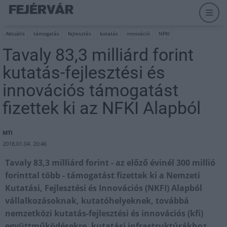
Aktuális
támogatás
fejlesztés
kutatás
innováció
NFKI
Tavaly 83,3 milliárd forint
kutatás-fejlesztési és
innovációs támogatást
fizettek ki az NFKI Alapból
MTI
2018.01.04. 20:46
Tavaly 83,3 milliárd forint - az előző évinél 300 millió
forinttal több - támogatást fizettek ki a Nemzeti
Kutatási, Fejlesztési és Innovációs (NKFI) Alapból
vállalkozásoknak, kutatóhelyeknek, továbbá
nemzetközi kutatás-fejlesztési és innovációs (kfi)
együttműködésekre, kutatási infrastruktúrákhoz