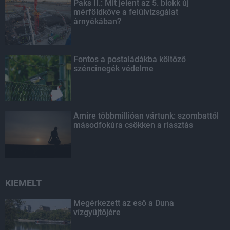
Paks II.: Mit jelent az 5. blokk új
mérföldköve a felülvizsgálat
árnyékában?
Fontos a postaládákba költöző
széncinegék védelme
Amire többmillióan vártunk: szombattól
másodfokúra csökken a riasztás
KIEMELT
Megérkezett az eső a Duna
vízgyűjtőjére