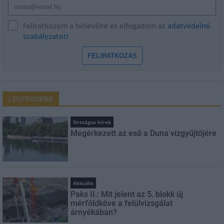
Feliratkozom a hírlevélre és elfogadom az
adatvédelmi
szabályzatot!
FELIRATKOZÁS
LEGFRISSEBB
Országos hírek
Megérkezett az eső a Duna vízgyűjtőjére
Aktuális
Paks II.: Mit jelent az 5. blokk új
mérföldköve a felülvizsgálat
árnyékában?