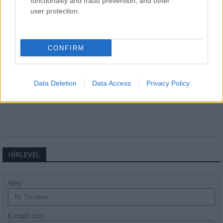
functionality and fraud prevention, and other
user protection.
CONFIRM
Miért kulcsfontosságú a korszerű légtechnika az
egészségügyi intézményekben?
Data Deletion
Data Access
Privacy Policy
HÍRLEVÉL
Név
E-mail cím