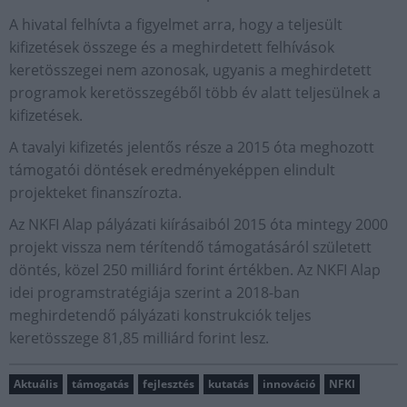
A hivatal felhívta a figyelmet arra, hogy a teljesült
kifizetések összege és a meghirdetett felhívások
keretösszegei nem azonosak, ugyanis a meghirdetett
programok keretösszegéből több év alatt teljesülnek a
kifizetések.
A tavalyi kifizetés jelentős része a 2015 óta meghozott
támogatói döntések eredményeképpen elindult
projekteket finanszírozta.
Az NKFI Alap pályázati kiírásaiból 2015 óta mintegy 2000
projekt vissza nem térítendő támogatásáról született
döntés, közel 250 milliárd forint értékben. Az NKFI Alap
idei programstratégiája szerint a 2018-ban
meghirdetendő pályázati konstrukciók teljes
keretösszege 81,85 milliárd forint lesz.
Aktuális
támogatás
fejlesztés
kutatás
innováció
NFKI