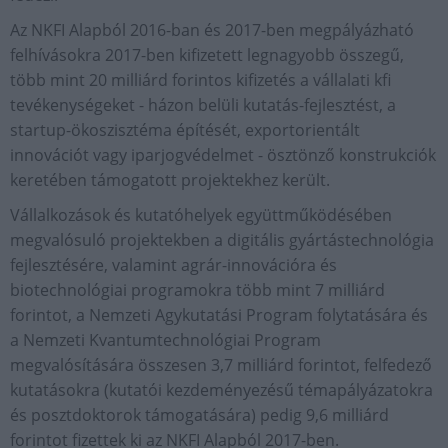
Az NKFI Alapból 2016-ban és 2017-ben megpályázható
felhívásokra 2017-ben kifizetett legnagyobb összegű,
több mint 20 milliárd forintos kifizetés a vállalati kfi
tevékenységeket - házon belüli kutatás-fejlesztést, a
startup-ökoszisztéma építését, exportorientált
innovációt vagy iparjogvédelmet - ösztönző konstrukciók
keretében támogatott projektekhez került.
Vállalkozások és kutatóhelyek együttműködésében
megvalósuló projektekben a digitális gyártástechnológia
fejlesztésére, valamint agrár-innovációra és
biotechnológiai programokra több mint 7 milliárd
forintot, a Nemzeti Agykutatási Program folytatására és
a Nemzeti Kvantumtechnológiai Program
megvalósítására összesen 3,7 milliárd forintot, felfedező
kutatásokra (kutatói kezdeményezésű témapályázatokra
és posztdoktorok támogatására) pedig 9,6 milliárd
forintot fizettek ki az NKFI Alapból 2017-ben.