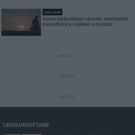
Helyi hírek
Amire többmillióan vártunk: szombattól
másodfokúra csökken a riasztás
HIRDETÉS
HIRDETÉS
HIRDETÉS
LEGOLVASOTTABB