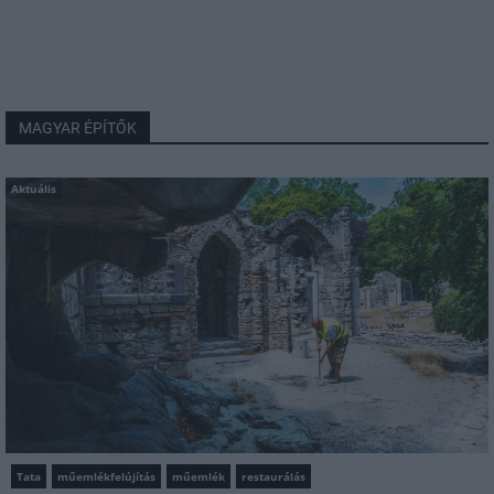
MAGYAR ÉPÍTŐK
Aktuális
Tata
műemlékfelújítás
műemlék
restaurálás