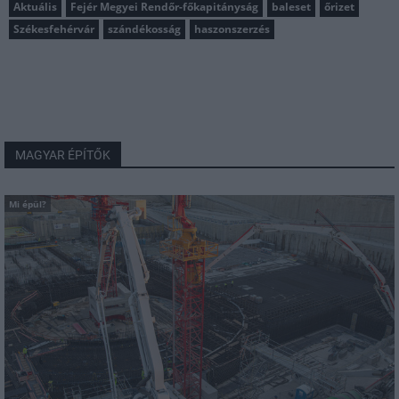
Aktuális
Fejér Megyei Rendőr-főkapitányság
baleset
őrizet
Székesfehérvár
szándékosság
haszonszerzés
MAGYAR ÉPÍTŐK
Mi épül?