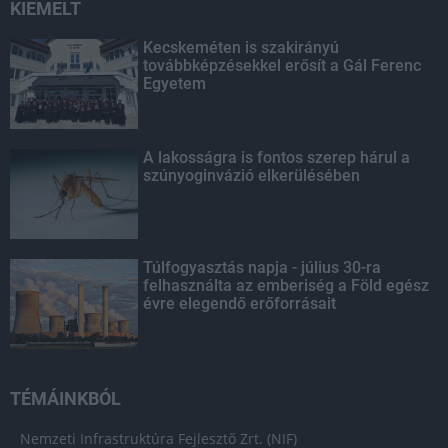
KIEMELT
Kecskeméten is szakirányú
továbbképzésekkel erősít a Gál Ferenc
Egyetem
A lakosságra is fontos szerep hárul a
szúnyoginvázió elkerülésében
Túlfogyasztás napja - július 30-ra
felhasználta az emberiség a Föld egész
évre elegendő erőforrásait
TÉMÁINKBÓL
Nemzeti Infrastruktúra Fejlesztő Zrt. (NIF)