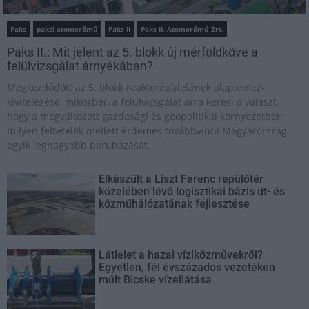
Paks
paksi atomerőmű
Paks II
Paks II. Atomerőmű Zrt.
Paks II.: Mit jelent az 5. blokk új mérföldköve a
felülvizsgálat árnyékában?
Megkezdődött az 5. blokk reaktorépületének alaplemez-
kivitelezése, miközben a felülvizsgálat arra keresi a választ,
hogy a megváltozott gazdasági és geopolitikai környezetben
milyen feltételek mellett érdemes továbbvinni Magyarország
egyik legnagyobb beruházását.
Elkészült a Liszt Ferenc repülőtér
közelében lévő logisztikai bázis út- és
közműhálózatának fejlesztése
Látlelet a hazai víziközművekről?
Egyetlen, fél évszázados vezetéken
múlt Bicske vízellátása