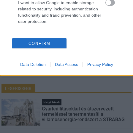
I want to allow Google to enable storage
Név
related to security, including authentication
functionality and fraud prevention, and other
user protection.
E-mail cím
CONFIRM
Feliratkozom a hírlevélre és elfogadom az
adatvédelmi
szabályzatot!
FELIRATKOZÁS
Data Deletion
Data Access
Privacy Policy
LEGFRISSEBB
Helyi hírek
Gyárleállításokkal és átszervezett
termeléssel tehermentesíti a
villamosenergia-rendszert a STRABAG