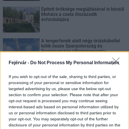
Épített öröksége megújításával is készül
Mohács a csata ötszázadik
évfordulójára
A tengerfenék alatt négy óriáskábellel
kötik össze Spanyolország és
Franciaország villamosenergia-
hálózatát
Fejérvár -
Do Not Process My Personal Information
If you wish to opt-out of the sale, sharing to third parties, or
processing of your personal or sensitive information for
AJÁNLJUK MÉG
targeted advertising by us, please use the below opt-out
section to confirm your selection. Please note that after your
opt-out request is processed you may continue seeing
Aktuális
interest-based ads based on personal information utilized by
us or personal information disclosed to third parties prior to
your opt-out. You may separately opt-out of the further
disclosure of your personal information by third parties on the