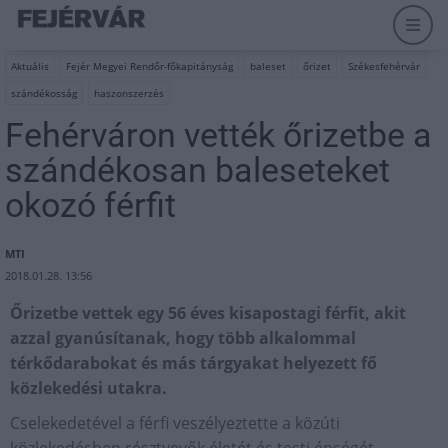
Aktuális
Fejér Megyei Rendőr-főkapitányság
baleset
őrizet
Székesfehérvár
szándékosság
haszonszerzés
Fehérváron vették őrizetbe a
szándékosan baleseteket
okozó férfit
MTI
2018.01.28. 13:56
Őrizetbe vettek egy 56 éves kisapostagi férfit, akit
azzal gyanúsítanak, hogy több alkalommal
térkődarabokat és más tárgyakat helyezett fő
közlekedési utakra.
Cselekedetével a férfi veszélyeztette a közúti