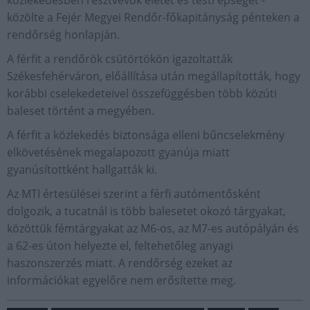
közlekedésben résztvevők életét és testi épségét -
közölte a Fejér Megyei Rendőr-főkapitányság pénteken a
rendőrség honlapján.
A férfit a rendőrök csütörtökön igazoltatták
Székesfehérváron, előállítása után megállapították, hogy
korábbi cselekedeteivel összefüggésben több közúti
baleset történt a megyében.
A férfit a közlekedés biztonsága elleni bűncselekmény
elkövetésének megalapozott gyanúja miatt
gyanúsítottként hallgatták ki.
Az MTI értesülései szerint a férfi autómentősként
dolgozik, a tucatnál is több balesetet okozó tárgyakat,
közöttük fémtárgyakat az M6-os, az M7-es autópályán és
a 62-es úton helyezte el, feltehetőleg anyagi
haszonszerzés miatt. A rendőrség ezeket az
információkat egyelőre nem erősítette meg.