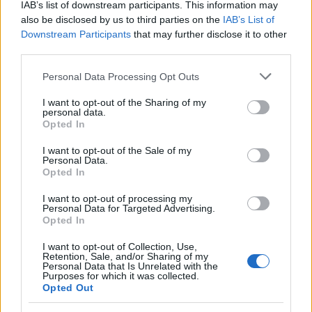
IAB’s list of downstream participants. This information may
also be disclosed by us to third parties on the
IAB’s List of
Downstream Participants
that may further disclose it to other
Nagy igazolás - Sokszoros bajnok érkezik a
third parties.
Fehérvárhoz
Please note that this website/app uses one or more Google
Personal Data Processing Opt Outs
services and may gather and store information including but
not limited to your visit or usage behaviour. You may click to
I want to opt-out of the Sharing of my
personal data.
grant or deny consent to Google and its third-party tags to
Opted In
use your data for below specified purposes in below Google
consent section.
Aktuális
I want to opt-out of the Sale of my
Personal Data.
Opted In
I want to opt-out of processing my
Personal Data for Targeted Advertising.
Opted In
I want to opt-out of Collection, Use,
Retention, Sale, and/or Sharing of my
Miért kulcsfontosságú a korszerű légtechnika az
Personal Data that Is Unrelated with the
Purposes for which it was collected.
egészségügyi intézményekben?
Opted Out