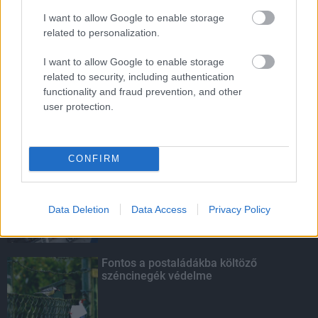
I want to allow Google to enable storage
related to personalization.
HIRDETÉS
I want to allow Google to enable storage
related to security, including authentication
functionality and fraud prevention, and other
HIRDETÉS
user protection.
LEGOLVASOTTABB
CONFIRM
Paks II.: Mit jelent az 5. blokk új
mérföldköve a felülvizsgálat
Data Deletion
Data Access
Privacy Policy
árnyékában?
Fontos a postaládákba költöző
széncinegék védelme