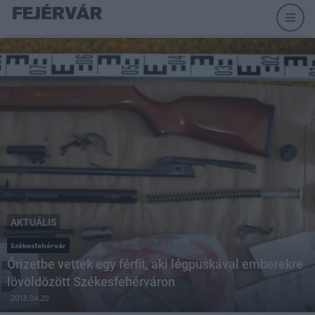
AKTUÁLIS
Székesfehérvár
Őrizetbe vettek egy férfit, aki légpuskával emberekre
lövöldözött Székesfehérváron
2018.04.20