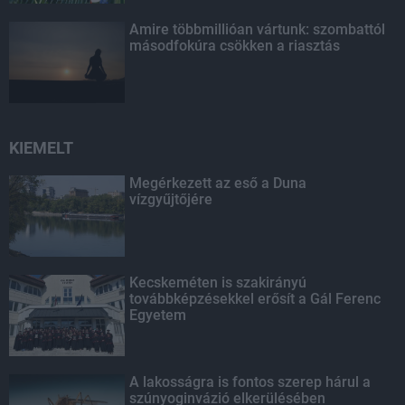
Amire többmillióan vártunk: szombattól
másodfokúra csökken a riasztás
KIEMELT
Megérkezett az eső a Duna
vízgyűjtőjére
Kecskeméten is szakirányú
továbbképzésekkel erősít a Gál Ferenc
Egyetem
A lakosságra is fontos szerep hárul a
szúnyoginvázió elkerülésében