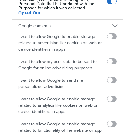
LEGFRISSEBB
Personal Data that Is Unrelated with the
Purposes for which it was collected.
Opted Out
Országos hírek
Megérkezett az eső a Duna vízgyűjtőjére
Google consents
I want to allow Google to enable storage
related to advertising like cookies on web or
device identifiers in apps.
Aktuális
Paks II.: Mit jelent az 5. blokk új
I want to allow my user data to be sent to
mérföldköve a felülvizsgálat
Google for online advertising purposes.
árnyékában?
I want to allow Google to send me
personalized advertising.
Helyi hírek
Amire többmillióan vártunk: szombattól
I want to allow Google to enable storage
másodfokúra csökken a riasztás
related to analytics like cookies on web or
device identifiers in apps.
I want to allow Google to enable storage
related to functionality of the website or app.
HIRDETÉS