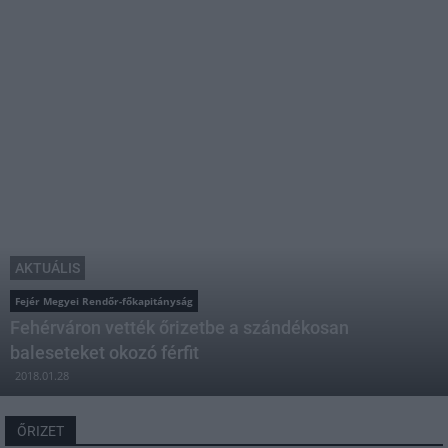
AKTUÁLIS
Fejér Megyei Rendőr-főkapitányság
Fehérváron vették őrizetbe a szándékosan
baleseteket okozó férfit
2018.01.28
ŐRIZET