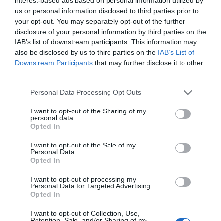
interest-based ads based on personal information utilized by
us or personal information disclosed to third parties prior to
1
your opt-out. You may separately opt-out of the further
disclosure of your personal information by third parties on the
IAB’s list of downstream participants. This information may
also be disclosed by us to third parties on the
IAB’s List of
HÍRLEVÉL
Downstream Participants
that may further disclose it to other
third parties.
Név
Please note that this website/app uses one or more Google
Personal Data Processing Opt Outs
services and may gather and store information including but
not limited to your visit or usage behaviour. You may click to
I want to opt-out of the Sharing of my
personal data.
E-mail cím
grant or deny consent to Google and its third-party tags to
Opted In
use your data for below specified purposes in below Google
consent section.
I want to opt-out of the Sale of my
Feliratkozom a hírlevélre és elfogadom az
adatvédelmi
Personal Data.
Opted In
szabályzatot!
I want to opt-out of processing my
FELIRATKOZÁS
Personal Data for Targeted Advertising.
Opted In
I want to opt-out of Collection, Use,
Retention, Sale, and/or Sharing of my