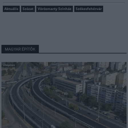
Aktuális
Szózat
Vörösmarty Színház
Székesfehérvár
MAGYAR ÉPÍTŐK
Útépítés