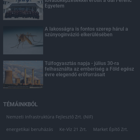
továbbképzésekkel erősít a Gál Ferenc
Egyetem
A lakosságra is fontos szerep hárul a
szúnyoginvázió elkerülésében
Túlfogyasztás napja - július 30-ra
felhasználta az emberiség a Föld egész
évre elegendő erőforrásait
TÉMÁINKBÓL
Nemzeti Infrastruktúra Fejlesztő Zrt. (NIF)
energetikai beruházás
Ke-Víz 21 Zrt.
Market Építő Zrt.