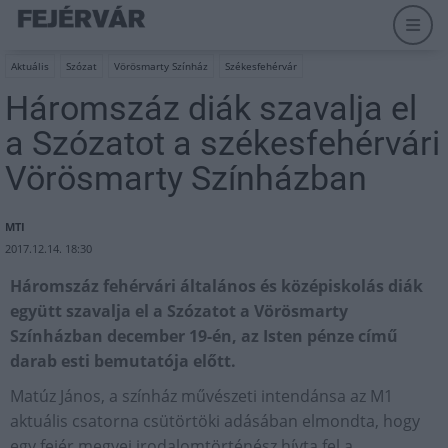
Aktuális
Szózat
Vörösmarty Színház
Székesfehérvár
Háromszáz diák szavalja el
a Szózatot a székesfehérvári
Vörösmarty Színházban
MTI
2017.12.14. 18:30
Háromszáz fehérvári általános és középiskolás diák
együtt szavalja el a Szózatot a Vörösmarty
Színházban december 19-én, az Isten pénze című
darab esti bemutatója előtt.
Matúz János, a színház művészeti intendánsa az M1
aktuális csatorna csütörtöki adásában elmondta, hogy
egy fejér megyei irodalomtörténész hívta fel a