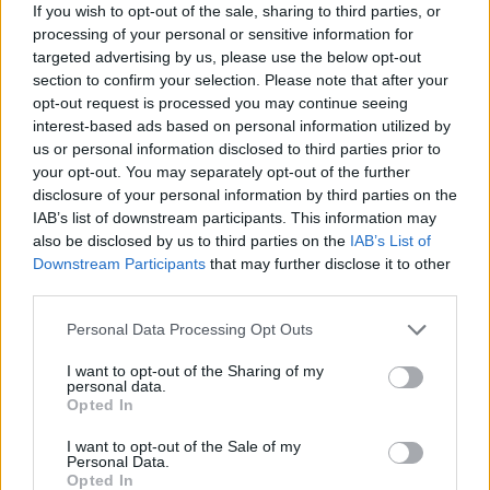
múlt Bicske vízellátása
If you wish to opt-out of the sale, sharing to third parties, or
processing of your personal or sensitive information for
targeted advertising by us, please use the below opt-out
section to confirm your selection. Please note that after your
Épített öröksége megújításával is készül
Mohács a csata ötszázadik
opt-out request is processed you may continue seeing
évfordulójára
interest-based ads based on personal information utilized by
us or personal information disclosed to third parties prior to
your opt-out. You may separately opt-out of the further
disclosure of your personal information by third parties on the
IAB’s list of downstream participants. This information may
also be disclosed by us to third parties on the
IAB’s List of
AJÁNLJUK MÉG
Downstream Participants
that may further disclose it to other
third parties.
Aktuális
Please note that this website/app uses one or more Google
Personal Data Processing Opt Outs
services and may gather and store information including but
not limited to your visit or usage behaviour. You may click to
I want to opt-out of the Sharing of my
personal data.
grant or deny consent to Google and its third-party tags to
Opted In
use your data for below specified purposes in below Google
consent section.
I want to opt-out of the Sale of my
Personal Data.
Opted In