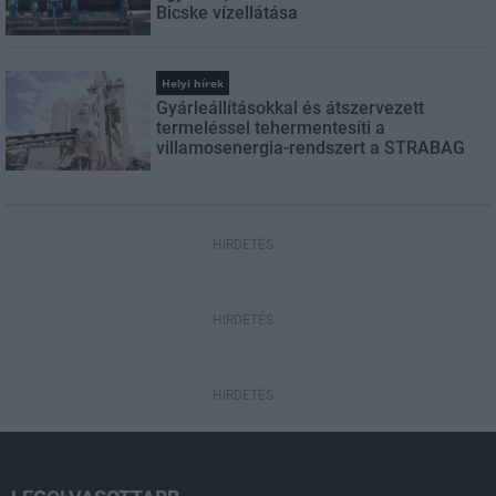
Bicske vízellátása
Helyi hírek
Gyárleállításokkal és átszervezett
termeléssel tehermentesíti a
villamosenergia-rendszert a STRABAG
HIRDETÉS
HIRDETÉS
HIRDETÉS