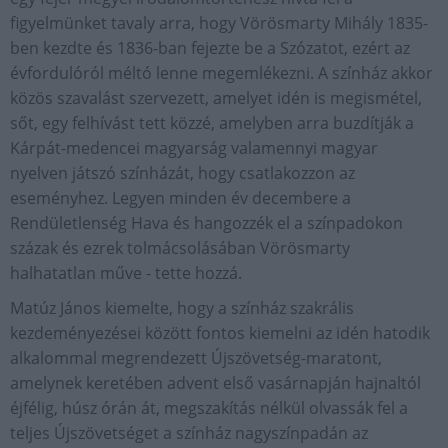
figyelmünket tavaly arra, hogy Vörösmarty Mihály 1835-
ben kezdte és 1836-ban fejezte be a Szózatot, ezért az
évfordulóról méltó lenne megemlékezni. A színház akkor
közös szavalást szervezett, amelyet idén is megismétel,
sőt, egy felhívást tett közzé, amelyben arra buzdítják a
Kárpát-medencei magyarság valamennyi magyar
nyelven játszó színházát, hogy csatlakozzon az
eseményhez. Legyen minden év decembere a
Rendületlenség Hava és hangozzék el a színpadokon
százak és ezrek tolmácsolásában Vörösmarty
halhatatlan műve - tette hozzá.
Matúz János kiemelte, hogy a színház szakrális
kezdeményezései között fontos kiemelni az idén hatodik
alkalommal megrendezett Újszövetség-maratont,
amelynek keretében advent első vasárnapján hajnaltól
éjfélig, húsz órán át, megszakítás nélkül olvassák fel a
teljes Újszövetséget a színház nagyszínpadán az