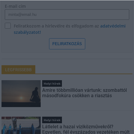
E-mail cím
Feliratkozom a hírlevélre és elfogadom az
adatvédelmi
szabályzatot!
FELIRATKOZÁS
LEGFRISSEBB
Helyi hírek
Amire többmillióan vártunk: szombattól
másodfokúra csökken a riasztás
Helyi hírek
Látlelet a hazai víziközművekről?
Egyetlen, fél évszázados vezetéken múlt