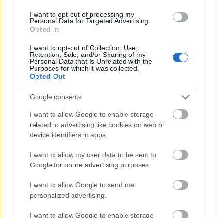
Nagy igazolás - Sokszoros bajnok érkezik a
Fehérvárhoz
I want to opt-out of processing my
Personal Data for Targeted Advertising.
Opted In
I want to opt-out of Collection, Use,
Retention, Sale, and/or Sharing of my
Personal Data that Is Unrelated with the
Purposes for which it was collected.
Aktuális
Opted Out
Google consents
I want to allow Google to enable storage
related to advertising like cookies on web or
device identifiers in apps.
Miért kulcsfontosságú a korszerű légtechnika az
I want to allow my user data to be sent to
egészségügyi intézményekben?
Google for online advertising purposes.
I want to allow Google to send me
personalized advertising.
I want to allow Google to enable storage