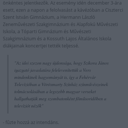
önkéntes jelentkezők. Az esemény idén december 3-ára
esett, ezen a napon a felolvasást a kávézóban a Ciszterci
Szent István Gimnázium, a Hermann László
Zeneművészeti Szakgimnázium és Alapfokú Művészeti
Iskola, a Tóparti Gimnázium és Művészeti
Szakgimnázium és a Kossuth Lajos Általános Iskola
diákjainak koncertjei tették teljessé.
"Az idei szezon nagy újdonsága, hogy Szikora János
igazgató javaslatára felelevenítettük a Vers
mindenkinek hagyományát is, így a Fehérvár
Televízióban a Vörösmarty Színház színművészeinek
tolmácsolásában a legszebb magyar verseket
hallgathatják meg szombatonként főműsoridőben a
televíziót nézők"
- fűzte hozzá az intendáns.