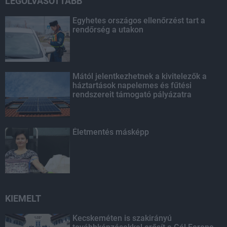
LEGOLVASOTTABB
Egyhetes országos ellenőrzést tart a
rendőrség a utakon
Mától jelentkezhetnek a kivitelezők a
háztartások napelemes és fűtési
rendszereit támogató pályázatra
Életmentés másképp
KIEMELT
Kecskeméten is szakirányú