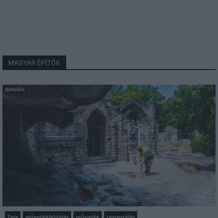
MAGYAR ÉPÍTŐK
Aktuális
Tata
műemlékfelújítás
műemlék
restaurálás