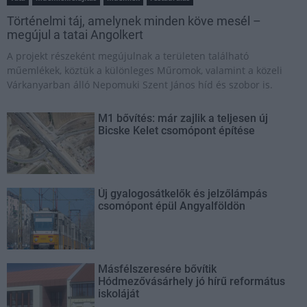
Történelmi táj, amelynek minden köve mesél –
megújul a tatai Angolkert
A projekt részeként megújulnak a területen található
műemlékek, köztük a különleges Műromok, valamint a közeli
Várkanyarban álló Nepomuki Szent János híd és szobor is.
M1 bővítés: már zajlik a teljesen új
Bicske Kelet csomópont építése
Új gyalogosátkelők és jelzőlámpás
csomópont épül Angyalföldön
Másfélszeresére bővítik
Hódmezővásárhely jó hírű református
iskoláját