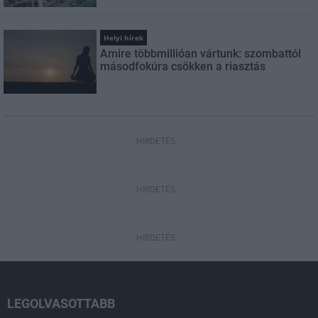
Helyi hírek
Amire többmillióan vártunk: szombattól
másodfokúra csökken a riasztás
HIRDETÉS
HIRDETÉS
HIRDETÉS
LEGOLVASOTTABB