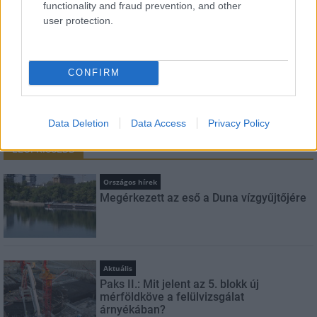
functionality and fraud prevention, and other
user protection.
Feliratkozom a hírlevélre és elfogadom az
adatvédelmi
szabályzatot!
CONFIRM
FELIRATKOZÁS
Data Deletion
Data Access
Privacy Policy
LEGFRISSEBB
Országos hírek
Megérkezett az eső a Duna vízgyűjtőjére
Aktuális
Paks II.: Mit jelent az 5. blokk új
mérföldköve a felülvizsgálat
árnyékában?