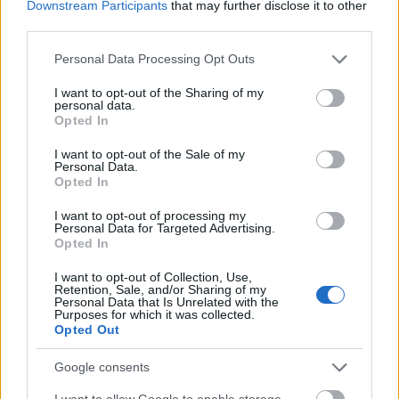
felülvizsgálat árnyékában?
Downstream Participants
that may further disclose it to other
third parties.
Please note that this website/app uses one or more Google
Personal Data Processing Opt Outs
services and may gather and store information including but
not limited to your visit or usage behaviour. You may click to
I want to opt-out of the Sharing of my
personal data.
grant or deny consent to Google and its third-party tags to
Aktuális
Opted In
use your data for below specified purposes in below Google
consent section.
I want to opt-out of the Sale of my
Personal Data.
Opted In
I want to opt-out of processing my
Personal Data for Targeted Advertising.
Opted In
Nagy igazolás - Sokszoros bajnok érkezik a
Fehérvárhoz
I want to opt-out of Collection, Use,
Retention, Sale, and/or Sharing of my
Personal Data that Is Unrelated with the
Purposes for which it was collected.
Opted Out
Google consents
Aktuális
I want to allow Google to enable storage