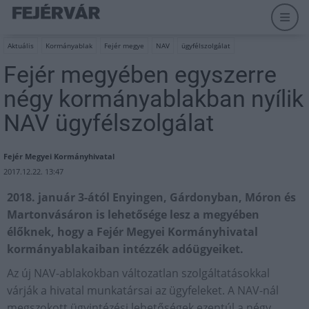
Aktuális
Kormányablak
Fejér megye
NAV
ügyfélszolgálat
Fejér megyében egyszerre
négy kormányablakban nyílik
NAV ügyfélszolgálat
Fejér Megyei Kormányhivatal
2017.12.22. 13:47
2018. január 3-ától Enyingen, Gárdonyban, Móron és
Martonvásáron is lehetősége lesz a megyében
élőknek, hogy a Fejér Megyei Kormányhivatal
kormányablakaiban intézzék adóügyeiket.
Az új NAV-ablakokban változatlan szolgáltatásokkal
várják a hivatal munkatársai az ügyfeleket. A NAV-nál
megszokott ügyintézési lehetőségek ezentúl a négy