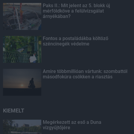
Paks II.: Mit jelent az 5. blokk új
mérföldköve a felülvizsgálat
árnyékában?
Fontos a postaládákba költöző
széncinegék védelme
Amire többmillióan vártunk: szombattól
másodfokúra csökken a riasztás
KIEMELT
Megérkezett az eső a Duna
vízgyűjtőjére