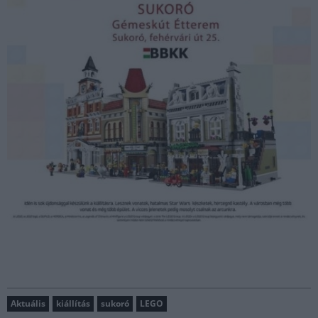
Aktuális
kiállítás
sukoró
LEGO