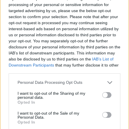
processing of your personal or sensitive information for
targeted advertising by us, please use the below opt-out
Látványos építési szakasz indult be a
section to confirm your selection. Please note that after your
Flórián téri felüljárón
opt-out request is processed you may continue seeing
interest-based ads based on personal information utilized by
us or personal information disclosed to third parties prior to
your opt-out. You may separately opt-out of the further
disclosure of your personal information by third parties on the
IAB’s list of downstream participants. This information may
also be disclosed by us to third parties on the
IAB’s List of
AJÁNLJUK MÉG
Downstream Participants
that may further disclose it to other
third parties.
Aktuális
Please note that this website/app uses one or more Google
Personal Data Processing Opt Outs
services and may gather and store information including but
not limited to your visit or usage behaviour. You may click to
I want to opt-out of the Sharing of my
personal data.
grant or deny consent to Google and its third-party tags to
Opted In
use your data for below specified purposes in below Google
consent section.
I want to opt-out of the Sale of my
Personal Data.
Paks II.: Mit jelent az 5. blokk új mérföldköve a
Opted In
felülvizsgálat árnyékában?