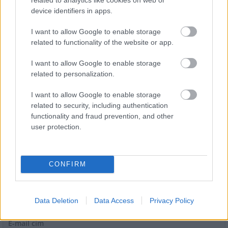
device identifiers in apps.
I want to allow Google to enable storage
related to functionality of the website or app.
I want to allow Google to enable storage
Miért kulcsfontosságú a korszerű légtechnika az
related to personalization.
egészségügyi intézményekben?
I want to allow Google to enable storage
related to security, including authentication
functionality and fraud prevention, and other
user protection.
HÍRLEVÉL
CONFIRM
Név
Data Deletion
Data Access
Privacy Policy
E-mail cím