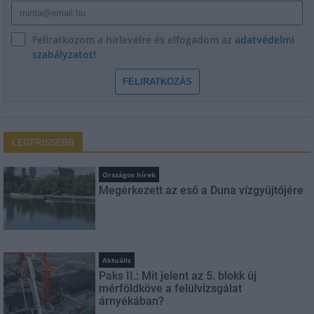
Feliratkozom a hírlevélre és elfogadom az
adatvédelmi
szabályzatot!
FELIRATKOZÁS
LEGFRISSEBB
Országos hírek
Megérkezett az eső a Duna vízgyűjtőjére
Aktuális
Paks II.: Mit jelent az 5. blokk új
mérföldköve a felülvizsgálat
árnyékában?