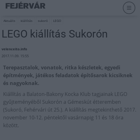
Aktuális
kiállítás
sukoró
LEGO
LEGO kiállítás Sukorón
velenceito.info
2017.11.09. 15:55
Terepasztalok, vonatok, ritka készletek, egyedi
építmények, játékos feladatok építősarok kicsiknek
és nagyoknak.
Kiállítás a Balaton-Bakony Kocka Klub tagjainak LEGO
gyűjteményéből Sukorón a Gémeskút étteremben
(Sukoró, Fehérvári út 25.). A kiállítás megtekinthető 2017.
november 10-12. péntektől vasárnapig 11 és 18 óra
között.