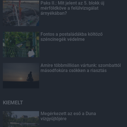
Paks II.: Mit jelent az 5. blokk új
mérföldköve a felülvizsgálat
árnyékában?
Fontos a postaládákba költöző
széncinegék védelme
Amire többmillióan vártunk: szombattól
másodfokúra csökken a riasztás
KIEMELT
Megérkezett az eső a Duna
vízgyűjtőjére