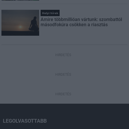
Helyi hírek
Amire többmillióan vártunk: szombattól
másodfokúra csökken a riasztás
HIRDETÉS
HIRDETÉS
HIRDETÉS
LEGOLVASOTTABB