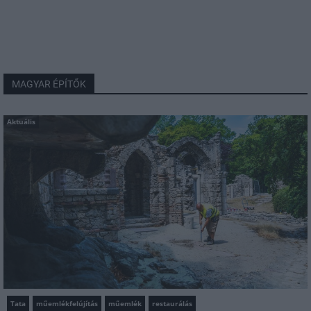
MAGYAR ÉPÍTŐK
Aktuális
Tata
műemlékfelújítás
műemlék
restaurálás