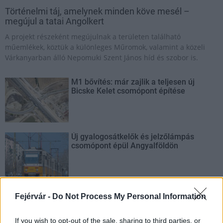
Történelmi táj, amelynek minden köve mesél –
megújul a tatai Angolkert
A projekt részeként megújulnak a területen található
műemlékek, köztük a különleges Műromok, valamint a közeli
Várkanyarban álló Nepomuki Szent János híd és szobor is.
M1 bővítés: már zajlik a teljesen új
Bicske Kelet csomópont építése
Új gyalogosátkelők és jelzőlámpás
csomópont épül Angyalföldön
Másfélszeresére bővítik
Fejérvár -
Do Not Process My Personal Information
Hódmezővásárhely jó hírű református
iskoláját
If you wish to opt-out of the sale, sharing to third parties, or