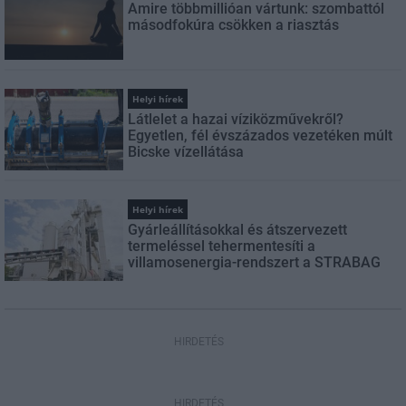
Amire többmillióan vártunk: szombattól
másodfokúra csökken a riasztás
Helyi hírek
Látlelet a hazai víziközművekről?
Egyetlen, fél évszázados vezetéken múlt
Bicske vízellátása
Helyi hírek
Gyárleállításokkal és átszervezett
termeléssel tehermentesíti a
villamosenergia-rendszert a STRABAG
HIRDETÉS
HIRDETÉS