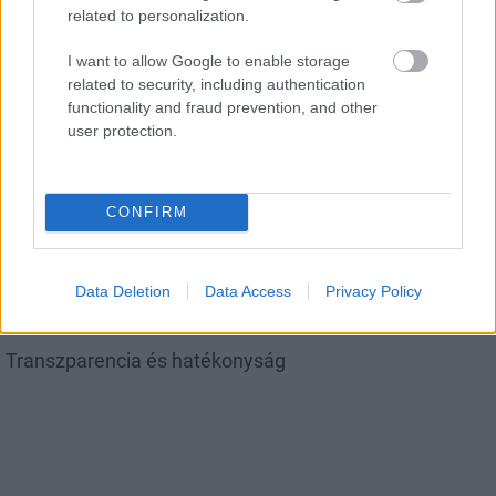
related to personalization.
Miért kulcsfontosságú a korszerű légtechnika az
egészségügyi intézményekben?
I want to allow Google to enable storage
related to security, including authentication
functionality and fraud prevention, and other
user protection.
Aktuális
CONFIRM
Data Deletion
Data Access
Privacy Policy
Transzparencia és hatékonyság