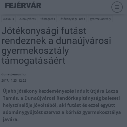
Aktuális
Dunaújváros
támogatás
Jótékonysági Futás
gyermekosztály
Jótékonysági futást
rendeznek a dunaújvárosi
gyermekosztály
támogatásáért
dunaujvaros.hu
2017.11.23. 12:22
Újabb jótékony kezdeményezés indult útjára Lacza
Tamás, a Dunaújvárosi Rendőrkapitányság baleseti
helyszínelője jóvoltából, aki futást és ezzel együtt
adománygyűjtést szervez a kórház gyermekosztálya
javára.