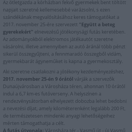
Az ötletgazda a kórházban fekvő gyermekek bent töltött
napjait szeretné kellemesebbé varázsolni, s ezen
szándékának megvalósításához keres támogatókat a
2017. november 25-ére szervezett
"Együtt a beteg
gyerekekért"
elnevezésű jótékonysági futás keretében.
Az adományokból elektromos játékautót szeretne
vásárolni, illetve amennyiben az autó áránál több pénzt
sikerül összegyűjteni, a fennmaradó összegből vidám,
gyermekbarát ágyneműket is kapna a gyermekosztály.
Aki szeretne csatlakozni a jótékony kezdeményezéshez,
2017. november 25-én 9 órától
várják a szervezők
Dunaújvárosban a Városháza téren, ahonnan 10 órától
indul a 6,7 km-es futóverseny. A helyszínen a
rendezvénysátorban elhelyezett dobozba lehet bedobni
a nevezési díjat, amely kilométerenként legalább 200 Ft,
de természetesen mindenki anyagi lehetőségeihez
mérten támogathatja a célt.
A futás útvonala:
Városháza tér - Vasmű út - új Vasmű