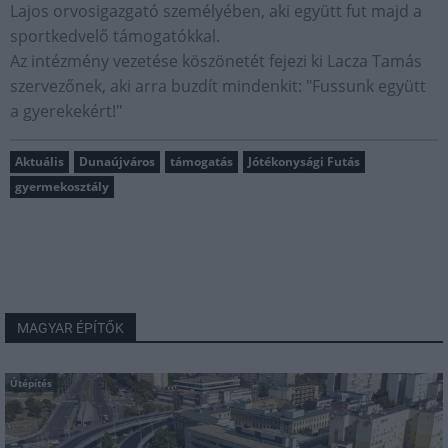
Lajos orvosigazgató személyében, aki együtt fut majd a
sportkedvelő támogatókkal.
Az intézmény vezetése köszönetét fejezi ki Lacza Tamás
szervezőnek, aki arra buzdít mindenkit: "Fussunk együtt
a gyerekekért!"
Aktuális
Dunaújváros
támogatás
Jótékonysági Futás
gyermekosztály
MAGYAR ÉPÍTŐK
Útépítés