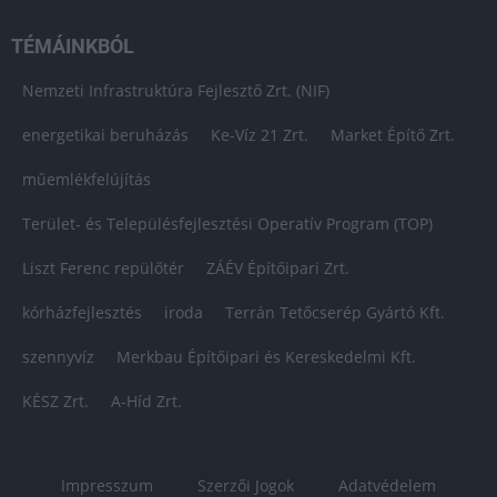
TÉMÁINKBÓL
Nemzeti Infrastruktúra Fejlesztő Zrt. (NIF)
energetikai beruházás
Ke-Víz 21 Zrt.
Market Építő Zrt.
műemlékfelújítás
Terület- és Településfejlesztési Operatív Program (TOP)
Liszt Ferenc repülőtér
ZÁÉV Építőipari Zrt.
kórházfejlesztés
iroda
Terrán Tetőcserép Gyártó Kft.
szennyvíz
Merkbau Építőipari és Kereskedelmi Kft.
KÉSZ Zrt.
A-Híd Zrt.
Impresszum
Szerzői Jogok
Adatvédelem