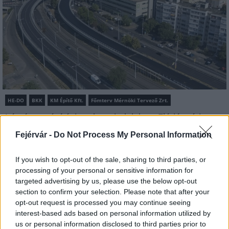
HE-DO
BKK
KM Építő Kft.
Főmterv Mérnöki Tervező Zrt.
Látványos építési szakasz indult be a Flórián téri
felüljárón
Fejérvár -
Do Not Process My Personal Information
A tartós nyári hőség jelentős kihívás elé állítja a KM Építőt,
ennek ellenére folyamatosan halad az aszfaltozás.
If you wish to opt-out of the sale, sharing to third parties, or
processing of your personal or sensitive information for
Paks II.: Mit jelent az 5. blokk új
targeted advertising by us, please use the below opt-out
mérföldköve a felülvizsgálat
section to confirm your selection. Please note that after your
árnyékában?
opt-out request is processed you may continue seeing
interest-based ads based on personal information utilized by
us or personal information disclosed to third parties prior to