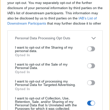
your opt-out. You may separately opt-out of the further
Elkészült a Liszt Ferenc repülőtér
közelében lévő logisztikai bázis út- és
disclosure of your personal information by third parties on the
közműhálózatának fejlesztése
IAB’s list of downstream participants. This information may
also be disclosed by us to third parties on the
IAB’s List of
Downstream Participants
that may further disclose it to other
third parties.
Látlelet a hazai víziközművekről?
Egyetlen, fél évszázados vezetéken
Please note that this website/app uses one or more Google
Personal Data Processing Opt Outs
múlt Bicske vízellátása
services and may gather and store information including but
not limited to your visit or usage behaviour. You may click to
I want to opt-out of the Sharing of my
personal data.
grant or deny consent to Google and its third-party tags to
Opted In
Épített öröksége megújításával is készül
use your data for below specified purposes in below Google
Mohács a csata ötszázadik
consent section.
I want to opt-out of the Sale of my
évfordulójára
Personal Data.
Opted In
I want to opt-out of processing my
Personal Data for Targeted Advertising.
Opted In
AJÁNLJUK MÉG
I want to opt-out of Collection, Use,
Retention, Sale, and/or Sharing of my
Personal Data that Is Unrelated with the
Purposes for which it was collected.
Aktuális