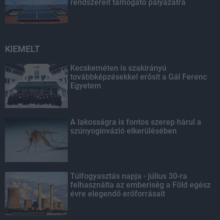
rendszereit támogató pályázatra
KIEMELT
Kecskeméten is szakirányú
továbbképzésekkel erősít a Gál Ferenc
Egyetem
A lakosságra is fontos szerep hárul a
szúnyoginvázió elkerülésében
Túlfogyasztás napja - július 30-ra
felhasználta az emberiség a Föld egész
évre elegendő erőforrásait