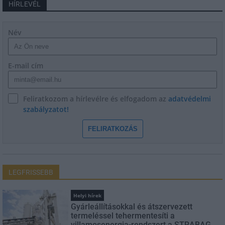
HÍRLEVÉL
Név
E-mail cím
Feliratkozom a hírlevélre és elfogadom az
adatvédelmi
szabályzatot!
FELIRATKOZÁS
LEGFRISSEBB
Helyi hírek
Gyárleállításokkal és átszervezett
termeléssel tehermentesíti a
villamosenergia-rendszert a STRABAG