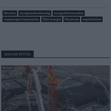
Aktuális
energiatakarékosság
energiafelhasználás
napenergia-hasznosítás
Zöld energia
Rácalmás
napkollektor
MAGYAR ÉPÍTŐK
Mi épül?