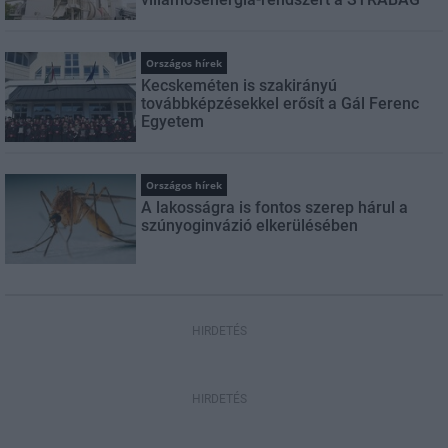
Országos hírek
Kecskeméten is szakirányú
továbbképzésekkel erősít a Gál Ferenc
Egyetem
Országos hírek
A lakosságra is fontos szerep hárul a
szúnyoginvázió elkerülésében
HIRDETÉS
HIRDETÉS