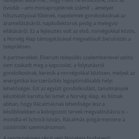
tanújelét adta már, hogy mást ne említsünk, mint az
óvodát – ami mintaprojektnek számít -, amelyet
hőszivattyúval fűtenek, napelemek gondoskodnak az
áramellátásáról, napkollektorok pedig a melegvíz-
ellátásáról. Ez a fejlesztés volt az első, norvégokkal közös,
a Norvég Alap támogatásával megvalósult beruházás a
településen.
A partnerekkel, Elverum település szakembereivel azóta
sem szakadt meg a kapcsolat, a folytatásról
gondolkodnak, keresik a norvégokkal közösen, melyek az
energetikai korszerűsítés legoptimálisabb helyi
lehetőségei. Ezt az együtt gondolkodást, tanulmányok
készítését karolta fel ismét a Norvég Alap, és bíznak
abban, hogy Rácalmásnak lehetősége lesz a
későbbiekben a kidolgozott tervek megvalósításra is –
mondta el Schrick István, Rácalmás polgármestere a
csütörtöki szemináriumon.
A rendezvényen részt vett Norvégia budapesti