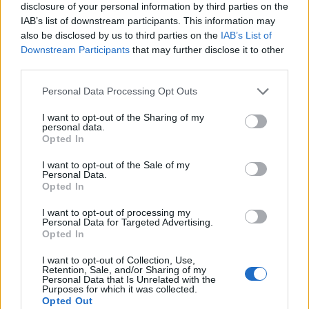
múlt Bicske vízellátása
disclosure of your personal information by third parties on the
IAB’s list of downstream participants. This information may
also be disclosed by us to third parties on the
IAB’s List of
Downstream Participants
that may further disclose it to other
Épített öröksége megújításával is készül
third parties.
Mohács a csata ötszázadik
évfordulójára
Please note that this website/app uses one or more Google
Personal Data Processing Opt Outs
services and may gather and store information including but
not limited to your visit or usage behaviour. You may click to
I want to opt-out of the Sharing of my
personal data.
A tengerfenék alatt négy óriáskábellel
grant or deny consent to Google and its third-party tags to
Opted In
kötik össze Spanyolország és
use your data for below specified purposes in below Google
Franciaország villamosenergia-
consent section.
I want to opt-out of the Sale of my
hálózatát
Personal Data.
Opted In
I want to opt-out of processing my
Personal Data for Targeted Advertising.
Opted In
AJÁNLJUK MÉG
I want to opt-out of Collection, Use,
Retention, Sale, and/or Sharing of my
Aktuális
Personal Data that Is Unrelated with the
Purposes for which it was collected.
Opted Out