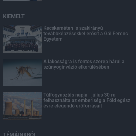
KIEMELT
Kecskeméten is szakirányú
továbbképzésekkel erősít a Gál Ferenc
Egyetem
A lakosságra is fontos szerep hárul a
szúnyoginvázió elkerülésében
Túlfogyasztás napja - július 30-ra
felhasználta az emberiség a Föld egész
évre elegendő erőforrásait
TÉMÁINKBÓL