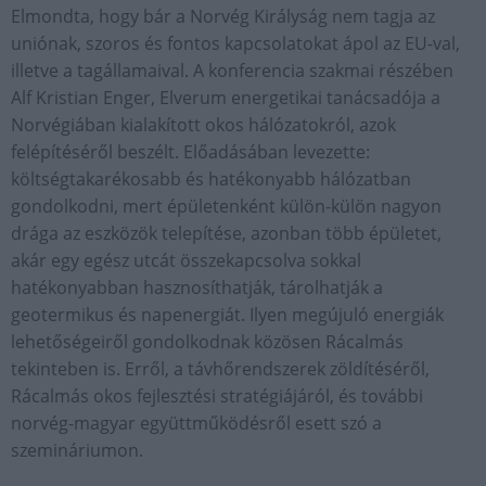
Elmondta, hogy bár a Norvég Királyság nem tagja az
uniónak, szoros és fontos kapcsolatokat ápol az EU-val,
illetve a tagállamaival. A konferencia szakmai részében
Alf Kristian Enger, Elverum energetikai tanácsadója a
Norvégiában kialakított okos hálózatokról, azok
felépítéséről beszélt. Előadásában levezette:
költségtakarékosabb és hatékonyabb hálózatban
gondolkodni, mert épületenként külön-külön nagyon
drága az eszközök telepítése, azonban több épületet,
akár egy egész utcát összekapcsolva sokkal
hatékonyabban hasznosíthatják, tárolhatják a
geotermikus és napenergiát. Ilyen megújuló energiák
lehetőségeiről gondolkodnak közösen Rácalmás
tekinteben is. Erről, a távhőrendszerek zöldítéséről,
Rácalmás okos fejlesztési stratégiájáról, és további
norvég-magyar együttműködésről esett szó a
szemináriumon.