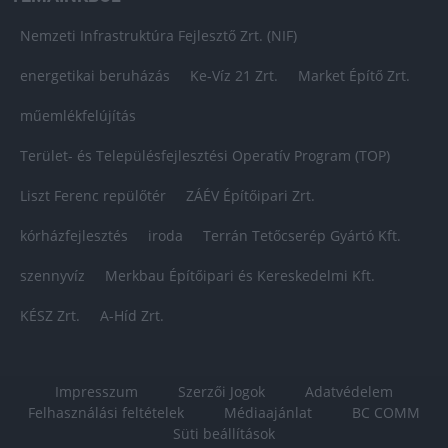
Nemzeti Infrastruktúra Fejlesztő Zrt. (NIF)
energetikai beruházás
Ke-Víz 21 Zrt.
Market Építő Zrt.
műemlékfelújítás
Terület- és Településfejlesztési Operatív Program (TOP)
Liszt Ferenc repülőtér
ZÁÉV Építőipari Zrt.
kórházfejlesztés
iroda
Terrán Tetőcserép Gyártó Kft.
szennyvíz
Merkbau Építőipari és Kereskedelmi Kft.
KÉSZ Zrt.
A-Híd Zrt.
Impresszum
Szerzői Jogok
Adatvédelem
Felhasználási feltételek
Médiaajánlat
BC COMM
Süti beállítások