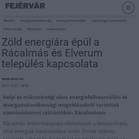
Aktuális
energiatakarékosság
energiafelhasználás
napenergia-hasznosítás
Zöld energia
Rácalmás
napkollektor
Zöld energiára épül a
Rácalmás és Elverum
település kapcsolata
www.duol.hu
2017.10.21. 14:55
Helyi és mikrotérségi okos energiafelhasználási és
energiatakarékossági megoldásokról tartottak
szemináriumot csütörtökön Rácalmáson.
Rácalmás önkormányzata elkötelezett a fenntartható,
zöld energiák hasznosítása terén. Ennek számos