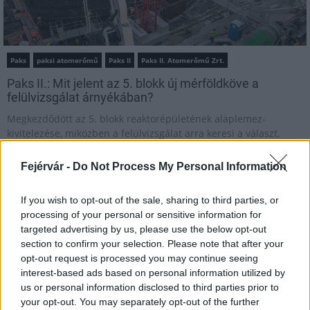
Paks
paksi atomerőmű
Paks II
Paks II. Atomerőmű Zrt.
Paks II.: Mit jelent az 5. blokk új mérföldköve a
felülvizsgálat árnyékában?
Megkezdődött az 5. blokk reaktorépületének alaplemez-
kivitelezése, miközben a felülvizsgálat arra keresi a választ,
hogy a megváltozott gazdasági és geopolitikai környezetben
milyen feltételek mellett érdemes továbbvinni Magyarország
Fejérvár -
Do Not Process My Personal Information
egyik legnagyobb beruházását.
If you wish to opt-out of the sale, sharing to third parties, or
Elkészült a Liszt Ferenc repülőtér
processing of your personal or sensitive information for
közelében lévő logisztikai bázis út- és
targeted advertising by us, please use the below opt-out
közműhálózatának fejlesztése
section to confirm your selection. Please note that after your
opt-out request is processed you may continue seeing
interest-based ads based on personal information utilized by
Látlelet a hazai víziközművekről?
us or personal information disclosed to third parties prior to
Egyetlen, fél évszázados vezetéken
your opt-out. You may separately opt-out of the further