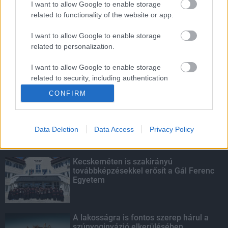
I want to allow Google to enable storage
related to functionality of the website or app.
Fontos a postaládákba költöző
széncinegék védelme
I want to allow Google to enable storage
related to personalization.
I want to allow Google to enable storage
related to security, including authentication
KIEMELT
functionality and fraud prevention, and other
CONFIRM
user protection.
Megérkezett az eső a Duna
vízgyűjtőjére
Data Deletion
Data Access
Privacy Policy
Kecskeméten is szakirányú
továbbképzésekkel erősít a Gál Ferenc
Egyetem
A lakosságra is fontos szerep hárul a
szúnyoginvázió elkerülésében