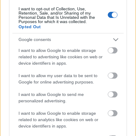
I want to opt-out of Collection, Use,
Retention, Sale, and/or Sharing of my
Personal Data that Is Unrelated with the
HIRDETÉS
Purposes for which it was collected.
Opted Out
Google consents
HIRDETÉS
I want to allow Google to enable storage
related to advertising like cookies on web or
device identifiers in apps.
LEGOLVASOTTABB
I want to allow my user data to be sent to
Megérkezett az eső a Duna
Google for online advertising purposes.
vízgyűjtőjére
I want to allow Google to send me
personalized advertising.
I want to allow Google to enable storage
Paks II.: Mit jelent az 5. blokk új
mérföldköve a felülvizsgálat
related to analytics like cookies on web or
árnyékában?
device identifiers in apps.