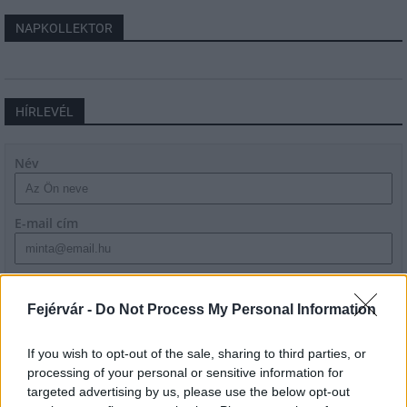
NAPKOLLEKTOR
HÍRLEVÉL
Név
E-mail cím
Feliratkozom a hírlevélre és elfogadom az
adatvédelmi
szabályzatot!
Fejérvár -
Do Not Process My Personal Information
FELIRATKOZÁS
If you wish to opt-out of the sale, sharing to third parties, or
processing of your personal or sensitive information for
targeted advertising by us, please use the below opt-out