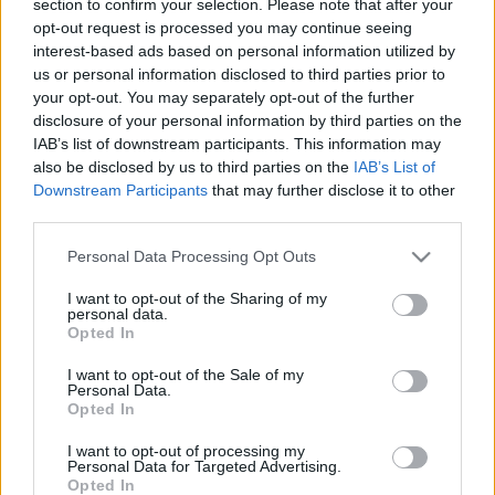
section to confirm your selection. Please note that after your
LEGFRISSEBB
opt-out request is processed you may continue seeing
interest-based ads based on personal information utilized by
Országos hírek
us or personal information disclosed to third parties prior to
Megérkezett az eső a Duna vízgyűjtőjére
your opt-out. You may separately opt-out of the further
disclosure of your personal information by third parties on the
IAB’s list of downstream participants. This information may
also be disclosed by us to third parties on the
IAB’s List of
Downstream Participants
that may further disclose it to other
Aktuális
third parties.
Paks II.: Mit jelent az 5. blokk új
mérföldköve a felülvizsgálat
Please note that this website/app uses one or more Google
Personal Data Processing Opt Outs
árnyékában?
services and may gather and store information including but
not limited to your visit or usage behaviour. You may click to
I want to opt-out of the Sharing of my
personal data.
grant or deny consent to Google and its third-party tags to
Opted In
Helyi hírek
use your data for below specified purposes in below Google
Amire többmillióan vártunk: szombattól
consent section.
I want to opt-out of the Sale of my
másodfokúra csökken a riasztás
Personal Data.
Opted In
I want to opt-out of processing my
Personal Data for Targeted Advertising.
Opted In
HIRDETÉS