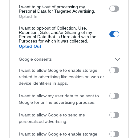
E-mail cím
I want to opt-out of processing my
Personal Data for Targeted Advertising.
Opted In
Feliratkozom a hírlevélre és elfogadom az
adatvédelmi
I want to opt-out of Collection, Use,
szabályzatot!
Retention, Sale, and/or Sharing of my
Personal Data that Is Unrelated with the
Purposes for which it was collected.
FELIRATKOZÁS
Opted Out
Google consents
LEGFRISSEBB
I want to allow Google to enable storage
related to advertising like cookies on web or
Országos hírek
device identifiers in apps.
Megérkezett az eső a Duna vízgyűjtőjére
I want to allow my user data to be sent to
Google for online advertising purposes.
I want to allow Google to send me
Aktuális
personalized advertising.
Paks II.: Mit jelent az 5. blokk új
mérföldköve a felülvizsgálat
I want to allow Google to enable storage
árnyékában?