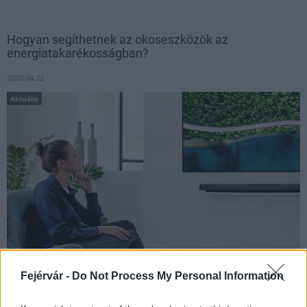
Hogyan segíthetnek az okoseszközök az
energiatakarékosságban?
2020.04.22
Aktuális
Fejérvár -
Do Not Process My Personal Information
50 évvel ezelőtt tartották meg először Amerikában a Föld
Napját, melynek üzenete azóta csak egyre fontosabbá vált.