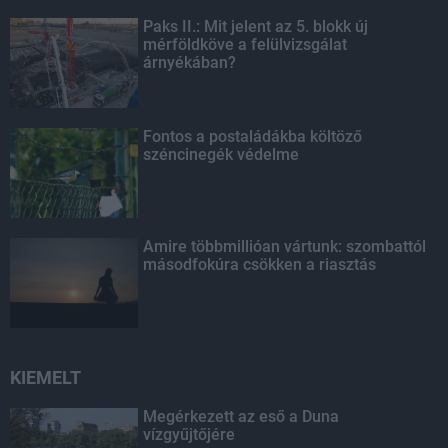
Paks II.: Mit jelent az 5. blokk új
mérföldköve a felülvizsgálat
árnyékában?
Fontos a postaládákba költöző
széncinegék védelme
Amire többmillióan vártunk: szombattól
másodfokúra csökken a riasztás
KIEMELT
Megérkezett az eső a Duna
vízgyűjtőjére