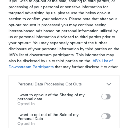
If you wish to opt-out of the sale, sharing to third parties, or
processing of your personal or sensitive information for
targeted advertising by us, please use the below opt-out
Zöld energiára épül a Rácalmás és Elverum település
section to confirm your selection. Please note that after your
kapcsolata
opt-out request is processed you may continue seeing
interest-based ads based on personal information utilized by
2017.10.21
us or personal information disclosed to third parties prior to
Helyi és mikrotérségi okos energiafelhasználási és
your opt-out. You may separately opt-out of the further
energiatakarékossági megoldásokról tartottak szemináriumot
disclosure of your personal information by third parties on the
csütörtökön Rácalmáson.
IAB’s list of downstream participants. This information may
also be disclosed by us to third parties on the
IAB’s List of
Downstream Participants
that may further disclose it to other
1
third parties.
Please note that this website/app uses one or more Google
Personal Data Processing Opt Outs
services and may gather and store information including but
not limited to your visit or usage behaviour. You may click to
I want to opt-out of the Sharing of my
HÍRLEVÉL
personal data.
grant or deny consent to Google and its third-party tags to
Opted In
use your data for below specified purposes in below Google
Név
consent section.
I want to opt-out of the Sale of my
Personal Data.
Opted In