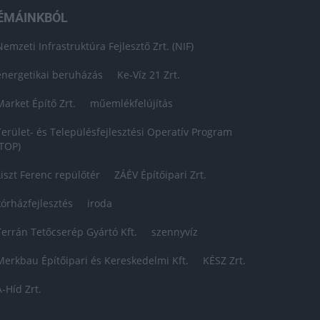
ÉMÁINKBÓL
Nemzeti Infrastruktúra Fejlesztő Zrt. (NIF)
energetikai beruházás
Ke-Víz 21 Zrt.
Market Építő Zrt.
műemlékfelújítás
Terület- és Településfejlesztési Operatív Program
(TOP)
Liszt Ferenc repülőtér
ZÁÉV Építőipari Zrt.
kórházfejlesztés
iroda
Terrán Tetőcserép Gyártó Kft.
szennyvíz
Merkbau Építőipari és Kereskedelmi Kft.
KÉSZ Zrt.
A-Híd Zrt.