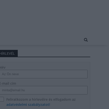
HÍRLEVÉL
Név
E-mail cím
Feliratkozom a hírlevélre és elfogadom az
adatvédelmi szabályzatot!