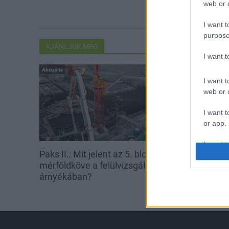
web or d
I want t
purpose
AJÁNLJUK MÉG
I want 
Aktuális
Aktuális
I want t
web or d
I want t
or app.
I want t
Paks II.: Mit jelent az 5. blokk új
Nagy igazolás
mérföldköve a felülvizsgálat
bajnok érkezi
I want t
árnyékában?
authenti