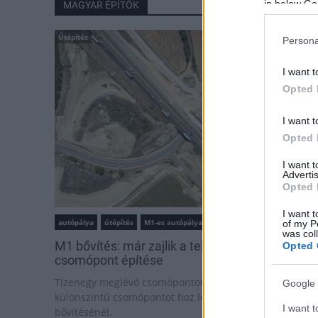
in below Go
MAGYAR ÉPÍTŐK
Útépítés
Persona
I want t
Opted 
I want t
Opted 
I want 
Advertis
Opted 
I want t
autópálya
útépítés
M1-es autópálya
Bicske
of my P
was col
M1 bővítés: már zajlik a teljesen új Bicske Kele
Opted 
csomópont építése
Tizenegy meglévő csomópontot korszerűsít és négy új,
Google 
különszintű csomópontot hoz létre az MKIF az M1-es
I want t
bővítésénél.