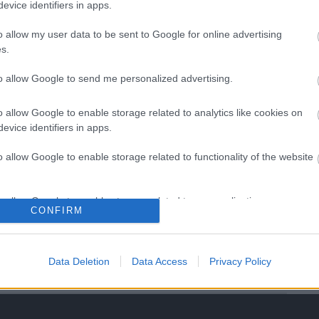
evice identifiers in apps.
o allow my user data to be sent to Google for online advertising
s.
to allow Google to send me personalized advertising.
Aktuális
o allow Google to enable storage related to analytics like cookies on
evice identifiers in apps.
o allow Google to enable storage related to functionality of the website
o allow Google to enable storage related to personalization.
CONFIRM
 - Sokszoros
Miért kulcsfontosságú a
k a Fehérvárhoz
korszerű légtechnika az
o allow Google to enable storage related to security, including
egészségügyi
cation functionality and fraud prevention, and other user protection.
intézményekben?
Data Deletion
Data Access
Privacy Policy