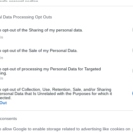
ogle consent section.
Új gyalogosátkelők és jelzőlámpás
l Data Processing Opt Outs
csomópont épül Angyalföldön
o opt-out of the Sharing of my personal data.
In
Másfélszeresére bővítik
o opt-out of the Sale of my Personal Data.
Hódmezővásárhely jó hírű
In
református iskoláját
to opt-out of processing my Personal Data for Targeted
ing.
In
Látványos építési szakasz indult
be a Flórián téri felüljárón
o opt-out of Collection, Use, Retention, Sale, and/or Sharing
ersonal Data that Is Unrelated with the Purposes for which it
lected.
t
Out
Paks II.: Mit jelent az 5. blokk új
mérföldköve a felülvizsgálat
consents
árnyékában?
o allow Google to enable storage related to advertising like cookies on