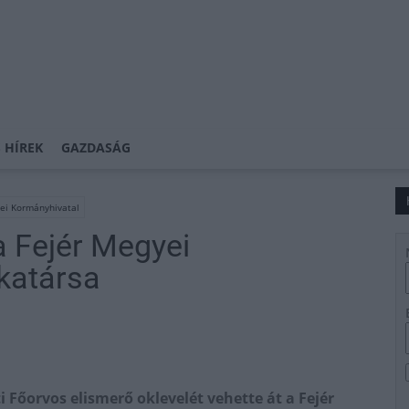
 HÍREK
GAZDASÁG
ei Kormányhivatal
a Fejér Megyei
katársa
Főorvos elismerő oklevelét vehette át a Fejér