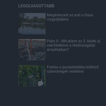
LEGOLVASOTTABB
Megérkezett az eső a Duna
vízgyűjtőjére
Paks II.: Mit jelent az 5. blokk új
mérföldköve a felülvizsgálat
árnyékában?
Fontos a postaládákba költöző
széncinegék védelme