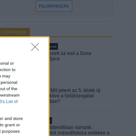
FELIRATKOZÁS
LEGFRISSEBB
Országos hírek
Megérkezett az eső a Duna
vízgyűjtőjére
sonal or
ection to
ou may
 personal
Aktuális
out of the
Paks II.: Mit jelent az 5. blokk új
 downstream
mérföldköve a felülvizsgálat
árnyékában?
B’s List of
er and store
Helyi hírek
to grant or
Amire többmillióan vártunk:
ed purposes
szombattól másodfokúra csökken a