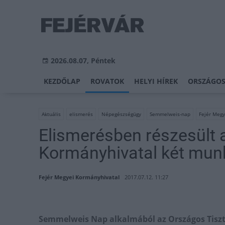
2026.08.07, Péntek
KEZDŐLAP
ROVATOK
HELYI HÍREK
ORSZÁGOS
Aktuális
elismerés
Népegészségügy
Semmelweis-nap
Fejér Megy
Elismerésben részesült 
Kormányhivatal két mun
Fejér Megyei Kormányhivatal
2017.07.12. 11:27
Semmelweis Nap alkalmából az Országos Tiszti 