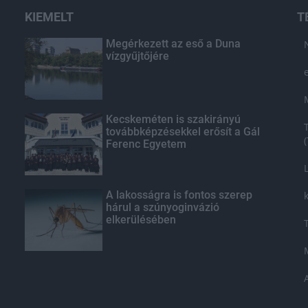
KIEMELT
T
Megérkezett az eső a Duna
vízgyűjtőjére
Kecskeméten is szakirányú
továbbképzésekkel erősít a Gál
Ferenc Egyetem
A lakosságra is fontos szerep
hárul a szúnyoginvázió
elkerülésében