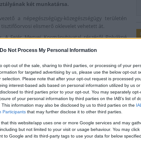
ztályának két munkatársa.
yvezető a népegészségügy-közegészségügy területén
sztifőorvosi elismerő oklevelet vehetett át.
. A Fejér Megyei Kormányhivatal részéről Polyákné
e „kiemelkedő közszolgálati munkájáért, példamutató
Do Not Process My Personal Information
 a közjóért hosszú éveken át végzett tevékenysége
K) a „Köz szolgálatáért” díszoklevelet adományozta.
to opt-out of the sale, sharing to third parties, or processing of your per
formation for targeted advertising by us, please use the below opt-out s
r selection. Please note that after your opt-out request is processed y
eing interest-based ads based on personal information utilized by us or
disclosed to third parties prior to your opt-out. You may separately opt-
Fejér Megyei Kormányhivatal
losure of your personal information by third parties on the IAB’s list of
. This information may also be disclosed by us to third parties on the
IA
Participants
that may further disclose it to other third parties.
 that this website/app uses one or more Google services and may gath
including but not limited to your visit or usage behaviour. You may click 
 to Google and its third-party tags to use your data for below specifi