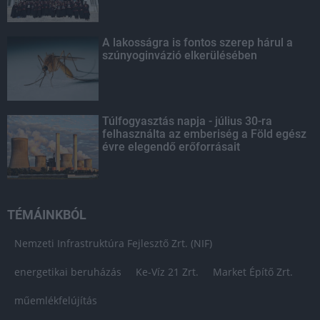
A lakosságra is fontos szerep hárul a
szúnyoginvázió elkerülésében
Túlfogyasztás napja - július 30-ra
felhasználta az emberiség a Föld egész
évre elegendő erőforrásait
TÉMÁINKBÓL
Nemzeti Infrastruktúra Fejlesztő Zrt. (NIF)
energetikai beruházás
Ke-Víz 21 Zrt.
Market Építő Zrt.
műemlékfelújítás