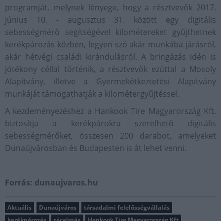
programját, melynek lényege, hogy a résztvevők 2017.
június 10. - augusztus 31. között egy digitális
sebességmérő segítségével kilométereket gyűjthetnek
kerékpározás közben, legyen szó akár munkába járásról,
akár hétvégi családi kirándulásról. A bringázás idén is
jótékony céllal történik, a résztvevők ezúttal a Mosoly
Alapítvány, illetve a Gyermekétkeztetési Alapítvány
munkáját támogathatják a kilométergyűjtéssel.
A kezdeményezéshez a Hankook Tire Magyarország Kft.
biztosítja a kerékpárokra szerelhető digitális
sebességmérőket, összesen 200 darabot, amelyeket
Dunaújvárosban és Budapesten is át lehet venni.
Forrás: dunaujvaros.hu
Aktuális
Dunaújváros
társadalmi felelősségvállalás
kerékpározás
rácalmás
Hankook Tire Magyarország Kft