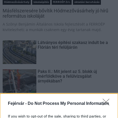
Hódmezővásárhely
iskolaépítés
FERROÉP Zrt.
oktatási beruházás
Másfélszeresére bővítik Hódmezővásárhely jó hírű
református iskoláját
A Szőnyi Benjámin Általános Iskola fejlesztését a FERROÉP
kivitelezheti; a munkák csaknem egy évig tartanak majd.
Látványos építési szakasz indult be a
Flórián téri felüljárón
Paks II.: Mit jelent az 5. blokk új
mérföldköve a felülvizsgálat
árnyékában?
Elkészült a Liszt Ferenc repülőtér
Fejérvár -
Do Not Process My Personal Information
közelében lévő logisztikai bázis út- és
közműhálózatának fejlesztése
If you wish to opt-out of the sale, sharing to third parties, or