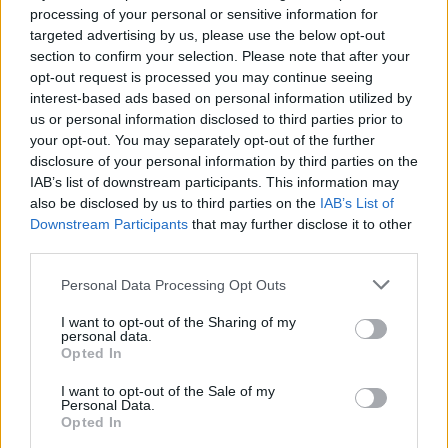
processing of your personal or sensitive information for
targeted advertising by us, please use the below opt-out
Látlelet a hazai víziközművekről?
section to confirm your selection. Please note that after your
Egyetlen, fél évszázados vezetéken
opt-out request is processed you may continue seeing
múlt Bicske vízellátása
interest-based ads based on personal information utilized by
us or personal information disclosed to third parties prior to
your opt-out. You may separately opt-out of the further
disclosure of your personal information by third parties on the
IAB’s list of downstream participants. This information may
AJÁNLJUK MÉG
also be disclosed by us to third parties on the
IAB’s List of
Downstream Participants
that may further disclose it to other
third parties.
Aktuális
Please note that this website/app uses one or more Google
Personal Data Processing Opt Outs
services and may gather and store information including but
not limited to your visit or usage behaviour. You may click to
I want to opt-out of the Sharing of my
personal data.
grant or deny consent to Google and its third-party tags to
Opted In
use your data for below specified purposes in below Google
consent section.
I want to opt-out of the Sale of my
Personal Data.
Nagy igazolás - Sokszoros bajnok érkezik a
Opted In
Fehérvárhoz