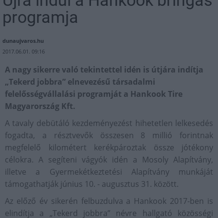
Újra indul a Hankook bringás
programja
dunaujvaros.hu
2017.06.01. 09:16
A nagy sikerre való tekintettel idén is útjára indítja
„Tekerd jobbra” elnevezésű társadalmi
felelősségvállalási programját a Hankook Tire
Magyarország Kft.
A tavaly debütáló kezdeményezést hihetetlen lelkesedés
fogadta, a résztvevők összesen 8 millió forintnak
megfelelő kilométert kerékpároztak össze jótékony
célokra. A segíteni vágyók idén a Mosoly Alapítvány,
illetve a Gyermekétkeztetési Alapítvány munkáját
támogathatják június 10. - augusztus 31. között.
Az előző év sikerén felbuzdulva a Hankook 2017-ben is
elindítja a „Tekerd jobbra” névre hallgató közösségi