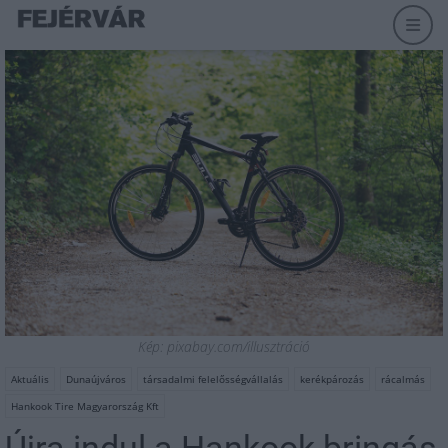
Kép: pixabay.com/illusztráció
Aktuális
Dunaújváros
társadalmi felelősségvállalás
kerékpározás
rácalmás
Hankook Tire Magyarország Kft