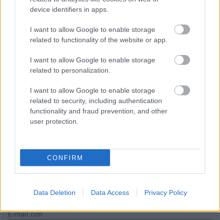
device identifiers in apps.
I want to allow Google to enable storage
related to functionality of the website or app.
I want to allow Google to enable storage
Transzparencia és hatékonyság
related to personalization.
I want to allow Google to enable storage
related to security, including authentication
functionality and fraud prevention, and other
user protection.
HÍRLEVÉL
CONFIRM
Név
Data Deletion
Data Access
Privacy Policy
E-mail cím