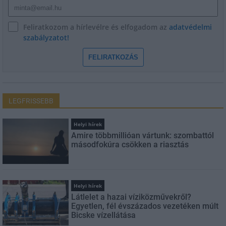
Feliratkozom a hírlevélre és elfogadom az
adatvédelmi
szabályzatot!
FELIRATKOZÁS
LEGFRISSEBB
Helyi hírek
Amire többmillióan vártunk: szombattól
másodfokúra csökken a riasztás
Helyi hírek
Látlelet a hazai víziközművekről?
Egyetlen, fél évszázados vezetéken múlt
Bicske vízellátása