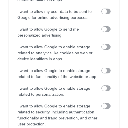
2017.01.18
I want to allow my user data to be sent to
Új ügyvezető igazgatót nevezett ki a Hankook Tire az egyetlen
Google for online advertising purposes.
európai gyárának az élére. A kinevezésére azért került sor, mert
az eddigi vezető Li Szang Il nyugdíjba vonult.
I want to allow Google to send me
personalized advertising.
1
I want to allow Google to enable storage
related to analytics like cookies on web or
device identifiers in apps.
HÍRLEVÉL
I want to allow Google to enable storage
related to functionality of the website or app.
Név
I want to allow Google to enable storage
related to personalization.
E-mail cím
I want to allow Google to enable storage
related to security, including authentication
functionality and fraud prevention, and other
Feliratkozom a hírlevélre és elfogadom az
adatvédelmi
user protection.