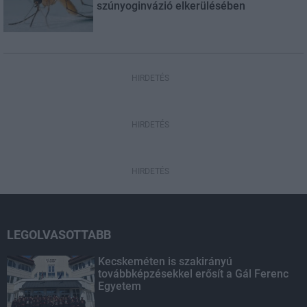
szúnyoginvázió elkerülésében
HIRDETÉS
HIRDETÉS
HIRDETÉS
LEGOLVASOTTABB
Kecskeméten is szakirányú
továbbképzésekkel erősít a Gál Ferenc
Egyetem