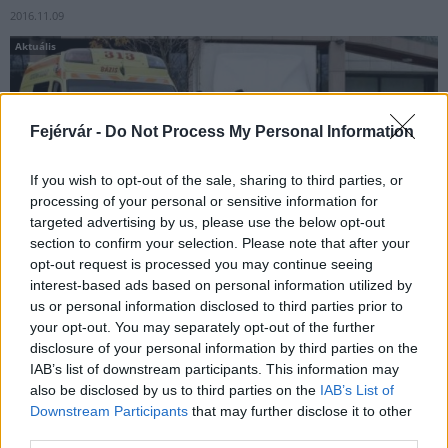
2016.11.09
Aktuális
Fejérvár -
Do Not Process My Personal Information
If you wish to opt-out of the sale, sharing to third parties, or
processing of your personal or sensitive information for
targeted advertising by us, please use the below opt-out
section to confirm your selection. Please note that after your
opt-out request is processed you may continue seeing
interest-based ads based on personal information utilized by
us or personal information disclosed to third parties prior to
A Hankook Tire Magyarország Kft. már megszokottnak
your opt-out. You may separately opt-out of the further
tekinthető éves abroncsadományozási ünnepségét tartotta
disclosure of your personal information by third parties on the
meg. A katasztrófavédelem ötödik alkalommal részesült az
IAB’s list of downstream participants. This information may
adományból.
also be disclosed by us to third parties on the
IAB’s List of
Downstream Participants
that may further disclose it to other
third parties.