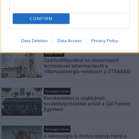
szabályzatot!
FELIRATKOZÁS
CONFIRM
LEGFRISSEBB
Data Deletion
Data Access
Privacy Policy
Helyi hírek
Gyárleállításokkal és átszervezett
termeléssel tehermentesíti a
villamosenergia-rendszert a STRABAG
Országos hírek
Kecskeméten is szakirányú
továbbképzésekkel erősít a Gál Ferenc
Egyetem
Országos hírek
A lakosságra is fontos szerep hárul a