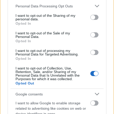
Idén is folytatja az Abroncsadományozási Programját
a Hankook
Please note that this website/app uses one or more Google
Personal Data Processing Opt Outs
services and may gather and store information including but
2017.04.28
not limited to your visit or usage behaviour. You may click to
I want to opt-out of the Sharing of my
personal data.
2017-ben hatodik alkalommal rajtol el a Hankook Tire
grant or deny consent to Google and its third-party tags to
Opted In
Magyarország Kft. Abroncsadományozási Programja, melynek
use your data for below specified purposes in below Google
keretében a cég olyan közhasznú alapítványoknak és kisebb
consent section.
I want to opt-out of the Sale of my
Personal Data.
egyesületeknek kíván segítséget nyújtani, amelyek egyébként
Opted In
ritkán és csak nagy erőfeszítések árán jutnának támogatáshoz.
I want to opt-out of processing my
Personal Data for Targeted Advertising.
Opted In
2017-ben is önkénteskednek a Hankook dolgozói
I want to opt-out of Collection, Use,
2017.04.01
Retention, Sale, and/or Sharing of my
Personal Data that Is Unrelated with the
Idén immár ötödik alkalommal indította el Dolgozói Önkéntes
Purposes for which it was collected.
Programját a Hankook Tire Magyarország Kft., melynek keretein
Opted Out
belül a vállalat a dolgozók által javasolt közhasznú
szervezeteknek és közintézményeknek nyújt segítséget.
Google consents
I want to allow Google to enable storage
related to advertising like cookies on web or
Új vezető áll a rácalmási Hankook gyár élén
device identifiers in apps.