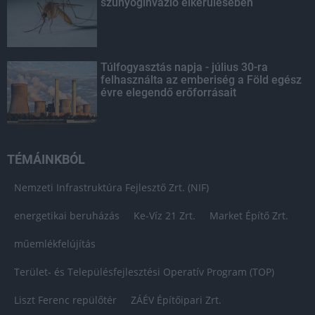
szúnyoginvázió elkerülésében
Túlfogyasztás napja - július 30-ra
felhasználta az emberiség a Föld egész
évre elegendő erőforrásait
TÉMÁINKBÓL
Nemzeti Infrastruktúra Fejlesztő Zrt. (NIF)
energetikai beruházás
Ke-Víz 21 Zrt.
Market Építő Zrt.
műemlékfelújítás
Terület- és Településfejlesztési Operatív Program (TOP)
Liszt Ferenc repülőtér
ZÁÉV Építőipari Zrt.