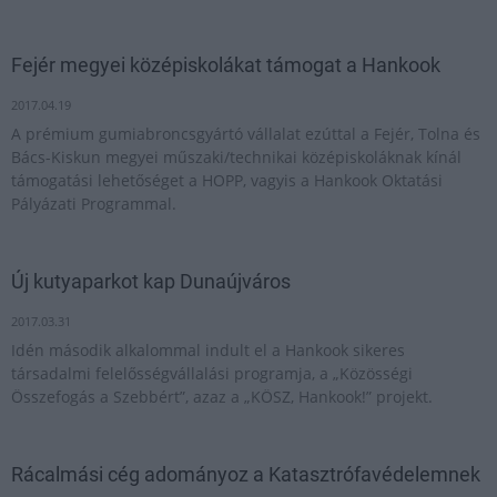
Fejér megyei középiskolákat támogat a Hankook
2017.04.19
A prémium gumiabroncsgyártó vállalat ezúttal a Fejér, Tolna és
Bács-Kiskun megyei műszaki/technikai középiskoláknak kínál
támogatási lehetőséget a HOPP, vagyis a Hankook Oktatási
Pályázati Programmal.
Új kutyaparkot kap Dunaújváros
2017.03.31
Idén második alkalommal indult el a Hankook sikeres
társadalmi felelősségvállalási programja, a „Közösségi
Összefogás a Szebbért”, azaz a „KÖSZ, Hankook!” projekt.
Rácalmási cég adományoz a Katasztrófavédelemnek