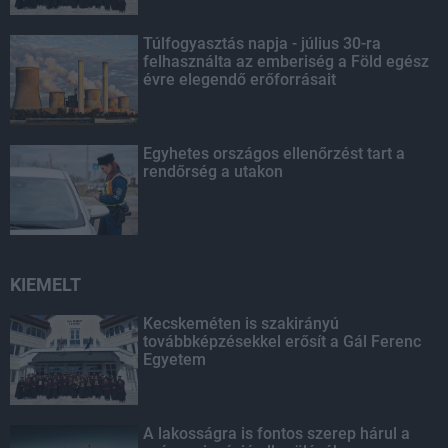
Túlfogyasztás napja - július 30-ra
felhasználta az emberiség a Föld egész
évre elegendő erőforrásait
Egyhetes országos ellenőrzést tart a
rendőrség a utakon
KIEMELT
Kecskeméten is szakirányú
továbbképzésekkel erősít a Gál Ferenc
Egyetem
A lakosságra is fontos szerep hárul a