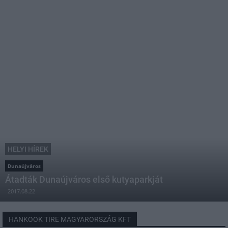
HELYI HÍREK
Dunaújváros
Átadták Dunaújváros első kutyaparkját
2017.08.22
HANKOOK TIRE MAGYARORSZÁG KFT