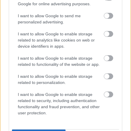
mesél – megújul a tatai Angolkert
Google for online advertising purposes.
I want to allow Google to send me
personalized advertising.
M1 bővítés: már zajlik a teljesen új
I want to allow Google to enable storage
Bicske Kelet csomópont építése
related to analytics like cookies on web or
device identifiers in apps.
I want to allow Google to enable storage
Új gyalogosátkelők és jelzőlámpás
related to functionality of the website or app.
csomópont épül Angyalföldön
I want to allow Google to enable storage
related to personalization.
Másfélszeresére bővítik
I want to allow Google to enable storage
Hódmezővásárhely jó hírű református
related to security, including authentication
iskoláját
functionality and fraud prevention, and other
user protection.