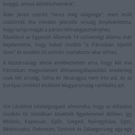
bolygó, ahová átköltözhetnénk".
Áder János szerint "nincs még világvége", mert múlt
csütörtök óta minden jelentős ország kinyilvánította,
hogy tartja magát a párizsi klímaegyezményhez.
Ráadásul az Egyesült Államok 14 szövetségi állama már
bejelentette, hogy halad tovább "a Párizsban kijelölt
úton" és további tíz szintén csatlakozni akar ehhez.
A köztársasági elnök emlékeztetett arra, hogy két éve
Párizsban megszületett klímamegállapodást eredetileg
csak két ország, Szíria és Nicaragua nem írta alá, és az
Európai Unióból elsőként Magyarország ratifikálta azt.
Vizi Lászlóné iskolaigazgató elmondta, hogy az előadást
további tíz iskolában követték figyelemmel élőben, így
Miskolc, Kaposvár, Győr, Szeged, Nyíregyháza, Eger,
Békéscsaba, Debrecen, Szolnok és Zalaegerszeg egy-egy