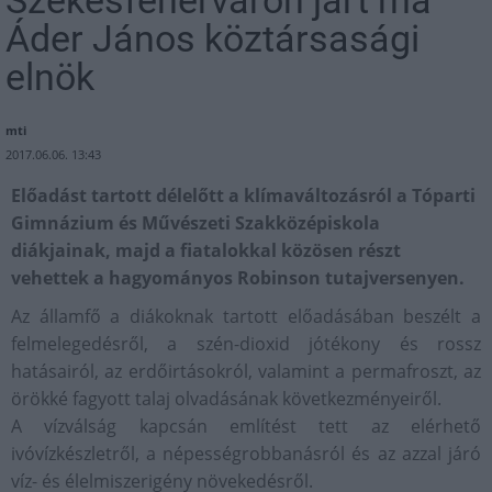
Székesfehérváron járt ma
Áder János köztársasági
elnök
mti
2017.06.06. 13:43
Előadást tartott délelőtt a klímaváltozásról a Tóparti
Gimnázium és Művészeti Szakközépiskola
diákjainak, majd a fiatalokkal közösen részt
vehettek a hagyományos Robinson tutajversenyen.
Az államfő a diákoknak tartott előadásában beszélt a
felmelegedésről, a szén-dioxid jótékony és rossz
hatásairól, az erdőirtásokról, valamint a permafroszt, az
örökké fagyott talaj olvadásának következményeiről.
A vízválság kapcsán említést tett az elérhető
ivóvízkészletről, a népességrobbanásról és az azzal járó
víz- és élelmiszerigény növekedésről.