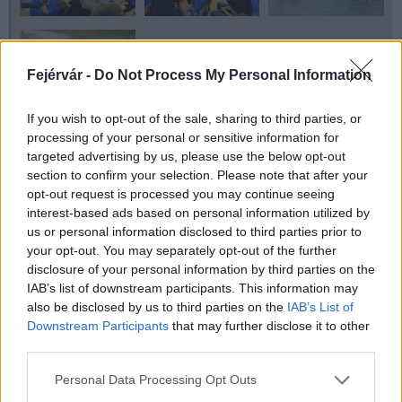
Fejérvár -
Do Not Process My Personal Information
If you wish to opt-out of the sale, sharing to third parties, or
processing of your personal or sensitive information for
targeted advertising by us, please use the below opt-out
section to confirm your selection. Please note that after your
opt-out request is processed you may continue seeing
Aktuális
Székesfehérvár
klímaváltozás
áder jános
interest-based ads based on personal information utilized by
Tóparti Gimnázium és Művészeti Szakközépiskola
us or personal information disclosed to third parties prior to
your opt-out. You may separately opt-out of the further
disclosure of your personal information by third parties on the
IAB’s list of downstream participants. This information may
also be disclosed by us to third parties on the
IAB’s List of
Downstream Participants
that may further disclose it to other
third parties.
MAGYAR ÉPÍTŐK
Please note that this website/app uses one or more Google
Personal Data Processing Opt Outs
services and may gather and store information including but
Mi épül?