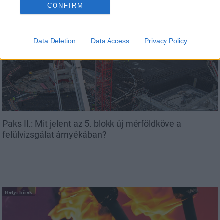
CONFIRM
AJÁNLJUK MÉG
Data Deletion
Data Access
Privacy Policy
Aktuális
Paks II.: Mit jelent az 5. blokk új mérföldköve a
felülvizsgálat árnyékában?
Helyi hírek