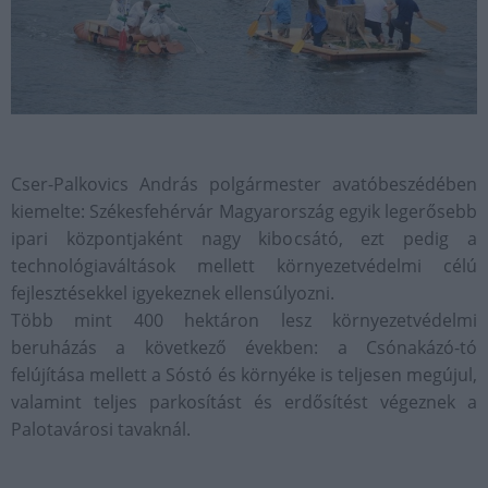
Cser-Palkovics András polgármester avatóbeszédében
kiemelte: Székesfehérvár Magyarország egyik legerősebb
ipari központjaként nagy kibocsátó, ezt pedig a
technológiaváltások mellett környezetvédelmi célú
fejlesztésekkel igyekeznek ellensúlyozni.
Több mint 400 hektáron lesz környezetvédelmi
beruházás a következő években: a Csónakázó-tó
felújítása mellett a Sóstó és környéke is teljesen megújul,
valamint teljes parkosítást és erdősítést végeznek a
Palotavárosi tavaknál.