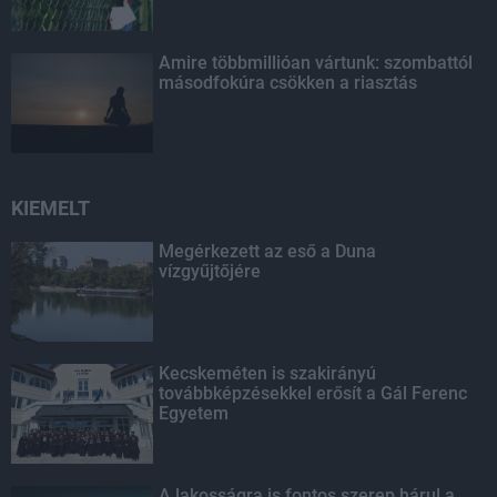
Amire többmillióan vártunk: szombattól
másodfokúra csökken a riasztás
KIEMELT
Megérkezett az eső a Duna
vízgyűjtőjére
Kecskeméten is szakirányú
továbbképzésekkel erősít a Gál Ferenc
Egyetem
A lakosságra is fontos szerep hárul a