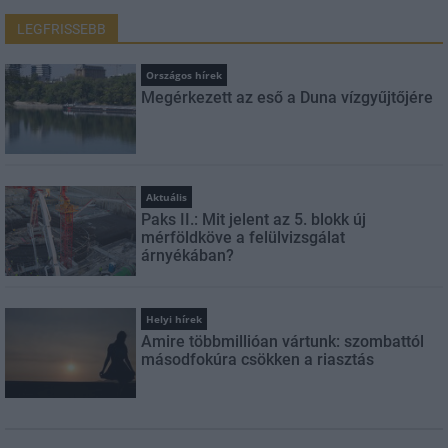
LEGFRISSEBB
Országos hírek
Megérkezett az eső a Duna vízgyűjtőjére
Aktuális
Paks II.: Mit jelent az 5. blokk új
mérföldköve a felülvizsgálat
árnyékában?
Helyi hírek
Amire többmillióan vártunk: szombattól
másodfokúra csökken a riasztás