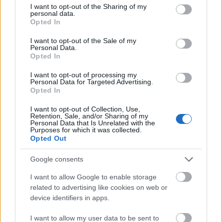
not limited to your visit or usage behaviour. You may click to
I want to opt-out of the Sharing of my
personal data.
grant or deny consent to Google and its third-party tags to
Opted In
use your data for below specified purposes in below Google
consent section.
I want to opt-out of the Sale of my
Personal Data.
Opted In
I want to opt-out of processing my
Personal Data for Targeted Advertising.
Opted In
I want to opt-out of Collection, Use,
Retention, Sale, and/or Sharing of my
Personal Data that Is Unrelated with the
Belváros-Lipótváros
játszótér
Purposes for which it was collected.
Opted Out
Város-Teampannon Kereskedelmi és Szolgáltató Kft.
parkfelújítás
Újragondolják Lipótváros rejtett, zöld parkját
Google consents
Indulhat a Honvéd tér megújításának tervezése, ahol a
I want to allow Google to enable storage
klímatudatos gondolkodás és a helyi identitás erősítése kerül a
related to advertising like cookies on web or
középpontba.
device identifiers in apps.
Történelmi táj, amelynek minden köve
I want to allow my user data to be sent to