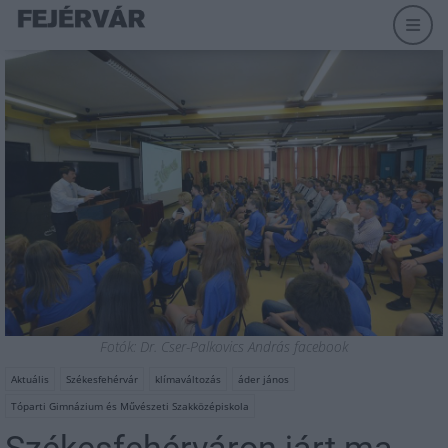
Fotók: Dr. Cser-Palkovics András facebook
Aktuális
Székesfehérvár
klímaváltozás
áder jános
Tóparti Gimnázium és Művészeti Szakközépiskola