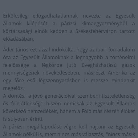
Erkölcsileg elfogadhatatlannak nevezte az Egyesült
Államok kilépését a párizsi klímaegyezményből a
köztársasági elnök kedden a Székesfehérváron tartott
előadásában.
Áder János ezt azzal indokolta, hogy az ipari forradalom
óta az Egyesült Államoknak a legnagyobb a történelmi
felelőssége a légkörbe jutó üvegházhatású gázok
mennyiségének növekedésében, másrészt Amerika az
egy főre eső légszennyezésben is messze mindenkit
megelőz.
A döntés "a jövő generációival szembeni tiszteletlenség
és felelőtlenség", hiszen nemcsak az Egyesült Államok
következő nemzedékeit, hanem a Föld más részén élőket
is súlyosan érinti.
A párizsi megállapodást végre kell hajtani az Egyesült
Államok nélkül is, mert nincs más választás, "nincs másik