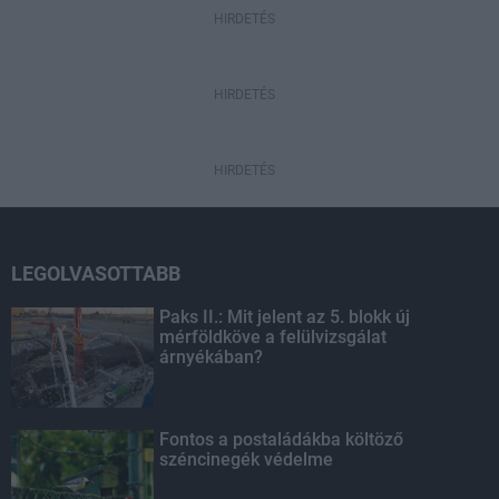
HIRDETÉS
HIRDETÉS
HIRDETÉS
LEGOLVASOTTABB
Paks II.: Mit jelent az 5. blokk új
mérföldköve a felülvizsgálat
árnyékában?
Fontos a postaládákba költöző
széncinegék védelme