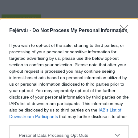
AJÁNLJUK MÉG
Fejérvár -
Do Not Process My Personal Information
Aktuális
If you wish to opt-out of the sale, sharing to third parties, or
processing of your personal or sensitive information for
targeted advertising by us, please use the below opt-out
section to confirm your selection. Please note that after your
opt-out request is processed you may continue seeing
interest-based ads based on personal information utilized by
us or personal information disclosed to third parties prior to
Nagy igazolás - Sokszoros bajnok érkezik a
your opt-out. You may separately opt-out of the further
Fehérvárhoz
disclosure of your personal information by third parties on the
IAB’s list of downstream participants. This information may
also be disclosed by us to third parties on the
IAB’s List of
Downstream Participants
that may further disclose it to other
third parties.
Aktuális
Please note that this website/app uses one or more Google
Personal Data Processing Opt Outs