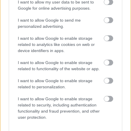
I want to allow my user data to be sent to
Google for online advertising purposes.
I want to allow Google to send me
personalized advertising.
I want to allow Google to enable storage
related to analytics like cookies on web or
HÍRLEVÉL
device identifiers in apps.
I want to allow Google to enable storage
Név
related to functionality of the website or app.
I want to allow Google to enable storage
E-mail cím
related to personalization.
I want to allow Google to enable storage
related to security, including authentication
Feliratkozom a hírlevélre és elfogadom az
adatvédelmi
functionality and fraud prevention, and other
szabályzatot!
user protection.
FELIRATKOZÁS