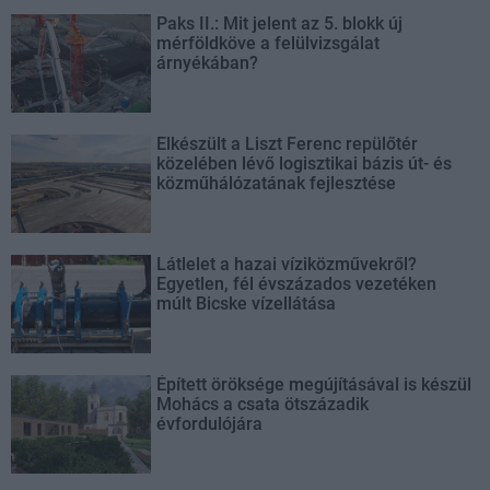
Paks II.: Mit jelent az 5. blokk új
mérföldköve a felülvizsgálat
árnyékában?
Elkészült a Liszt Ferenc repülőtér
közelében lévő logisztikai bázis út- és
közműhálózatának fejlesztése
Látlelet a hazai víziközművekről?
Egyetlen, fél évszázados vezetéken
múlt Bicske vízellátása
Épített öröksége megújításával is készül
Mohács a csata ötszázadik
évfordulójára