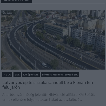
Útépítés
HE-DO
BKK
KM Építő Kft.
Főmterv Mérnöki Tervező Zrt.
Látványos építési szakasz indult be a Flórián téri
felüljárón
A tartós nyári hőség jelentős kihívás elé állítja a KM Építőt,
ennek ellenére folyamatosan halad az aszfaltozás.