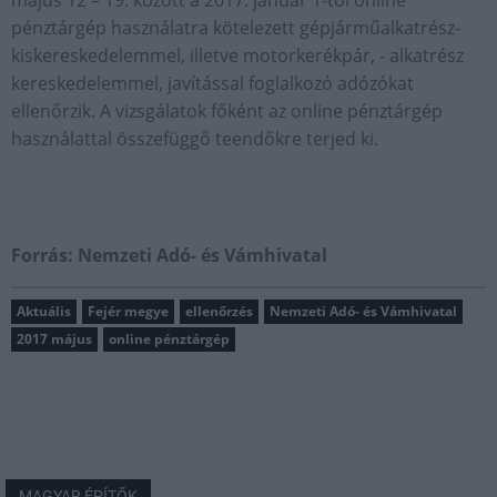
május 12 – 19. között a 2017. január 1-től online
pénztárgép használatra kötelezett gépjárműalkatrész-
kiskereskedelemmel, illetve motorkerékpár, - alkatrész
kereskedelemmel, javítással foglalkozó adózókat
ellenőrzik. A vizsgálatok főként az online pénztárgép
használattal összefüggő teendőkre terjed ki.
Forrás: Nemzeti Adó- és Vámhivatal
Aktuális
Fejér megye
ellenőrzés
Nemzeti Adó- és Vámhivatal
2017 május
online pénztárgép
MAGYAR ÉPÍTŐK