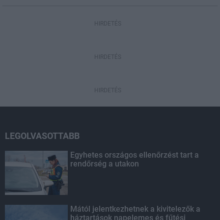
HIRDETÉS
HIRDETÉS
HIRDETÉS
LEGOLVASOTTABB
Egyhetes országos ellenőrzést tart a
rendőrség a utakon
Mától jelentkezhetnek a kivitelezők a
háztartások napelemes és fűtési