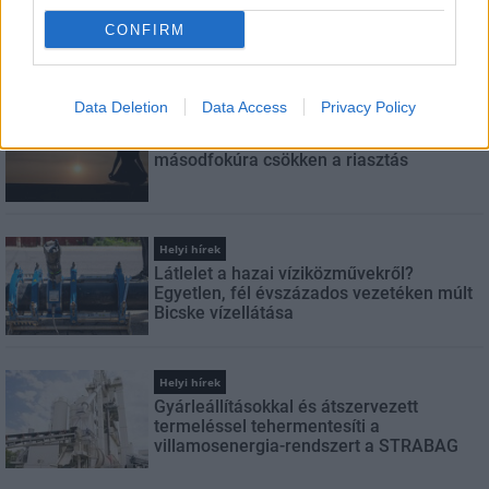
CONFIRM
LEGFRISSEBB
Data Deletion
Data Access
Privacy Policy
Helyi hírek
Amire többmillióan vártunk: szombattól
másodfokúra csökken a riasztás
Helyi hírek
Látlelet a hazai víziközművekről?
Egyetlen, fél évszázados vezetéken múlt
Bicske vízellátása
Helyi hírek
Gyárleállításokkal és átszervezett
termeléssel tehermentesíti a
villamosenergia-rendszert a STRABAG