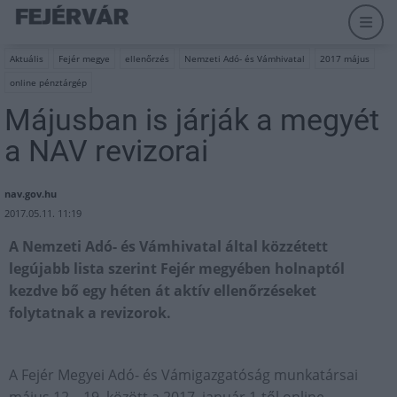
Aktuális
Fejér megye
ellenőrzés
Nemzeti Adó- és Vámhivatal
2017 május
online pénztárgép
Májusban is járják a megyét
a NAV revizorai
nav.gov.hu
2017.05.11. 11:19
A Nemzeti Adó- és Vámhivatal által közzétett
legújabb lista szerint Fejér megyében holnaptól
kezdve bő egy héten át aktív ellenőrzéseket
folytatnak a revizorok.
A Fejér Megyei Adó- és Vámigazgatóság munkatársai