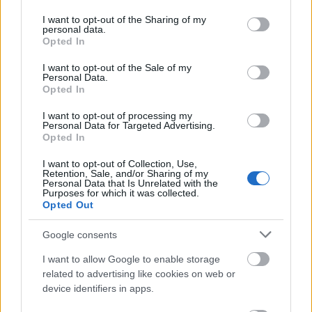
services and may gather and store information including but
not limited to your visit or usage behaviour. You may click to
I want to opt-out of the Sharing of my
personal data.
grant or deny consent to Google and its third-party tags to
Opted In
use your data for below specified purposes in below Google
consent section.
I want to opt-out of the Sale of my
Personal Data.
Opted In
Miért kulcsfontosságú a korszerű légtechnika az
egészségügyi intézményekben?
I want to opt-out of processing my
Personal Data for Targeted Advertising.
Opted In
I want to opt-out of Collection, Use,
Retention, Sale, and/or Sharing of my
Personal Data that Is Unrelated with the
Purposes for which it was collected.
Aktuális
Opted Out
Google consents
I want to allow Google to enable storage
related to advertising like cookies on web or
device identifiers in apps.
Transzparencia és hatékonyság