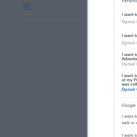
Persona
1
I want t
Opted 
I want t
Opted 
I want 
Advertis
Opted 
I want t
of my P
was col
Opted 
Google 
I want t
web or d
I want t