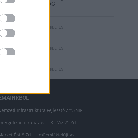
STRABAG
HIRDETÉS
HIRDETÉS
HIRDETÉS
ÉMÁINKBÓL
Nemzeti Infrastruktúra Fejlesztő Zrt. (NIF)
energetikai beruházás
Ke-Víz 21 Zrt.
Market Építő Zrt.
műemlékfelújítás