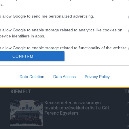
s.
to allow Google to send me personalized advertising.
o allow Google to enable storage related to analytics like cookies on
evice identifiers in apps.
o allow Google to enable storage related to functionality of the website
CONFIRM
o allow Google to enable storage related to personalization.
Data Deletion
Data Access
Privacy Policy
o allow Google to enable storage related to security, including
cation functionality and fraud prevention, and other user protection.
KIEMELT
T
Kecskeméten is szakirányú
továbbképzésekkel erősít a Gál
Ferenc Egyetem