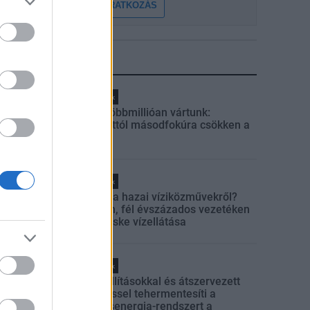
FELIRATKOZÁS
LEGFRISSEBB
Helyi hírek
Amire többmillióan vártunk:
szombattól másodfokúra csökken a
riasztás
Helyi hírek
Látlelet a hazai víziközművekről?
Egyetlen, fél évszázados vezetéken
múlt Bicske vízellátása
Helyi hírek
Gyárleállításokkal és átszervezett
termeléssel tehermentesíti a
villamosenergia-rendszert a