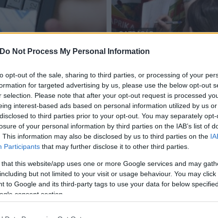
GAZDASÁG
Fejér megye
Do Not Process My Personal Information
k az adórevízorok
Fejér megyei zöldség- és 
2019.01.22
to opt-out of the sale, sharing to third parties, or processing of your per
formation for targeted advertising by us, please use the below opt-out s
r selection. Please note that after your opt-out request is processed y
eing interest-based ads based on personal information utilized by us or
disclosed to third parties prior to your opt-out. You may separately opt-
losure of your personal information by third parties on the IAB’s list of
Májusban is járják a megyét a NAV revizorai
. This information may also be disclosed by us to third parties on the
IA
Participants
that may further disclose it to other third parties.
2017.05.11
 that this website/app uses one or more Google services and may gath
A Nemzeti Adó- és Vámhivatal által közzétett legújabb
including but not limited to your visit or usage behaviour. You may click 
lista szerint Fejér megyében holnaptól kezdve bő egy
 to Google and its third-party tags to use your data for below specifi
héten át aktív ellenőrzéseket folytatnak a revizorok.
ogle consent section.