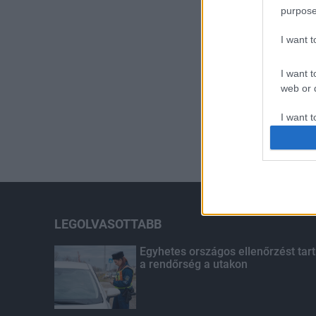
purpose
I want 
I want t
web or d
I want t
or app.
I want t
I want t
authenti
LEGOLVASOTTABB
Egyhetes országos ellenőrzést tart
a rendőrség a utakon