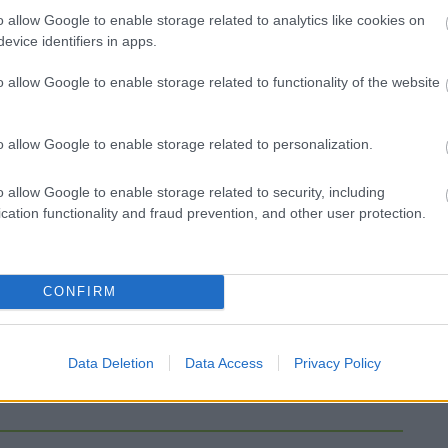
o allow Google to enable storage related to analytics like cookies on
Új gyalogosátkelők és jelzőlámpás
evice identifiers in apps.
csomópont épül Angyalföldön
o allow Google to enable storage related to functionality of the website
o allow Google to enable storage related to personalization.
Másfélszeresére bővítik
Hódmezővásárhely jó hírű
református iskoláját
o allow Google to enable storage related to security, including
cation functionality and fraud prevention, and other user protection.
Látványos építési szakasz indult
be a Flórián téri felüljárón
CONFIRM
Data Deletion
Data Access
Privacy Policy