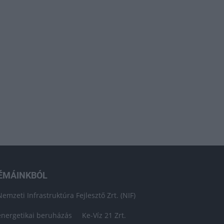
ÉMÁINKBÓL
Nemzeti Infrastruktúra Fejlesztő Zrt. (NIF)
energetikai beruházás
Ke-Víz 21 Zrt.