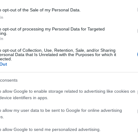
ítsanak.
o opt-out of the Sale of my Personal Data.
ségre van szüksége, hívja a 112-es segélyhívó számot. A
In
l a hatóságok közleményeit. Használják a
zását (VÉSZ). Az érvényben lévő meteorológiai
to opt-out of processing my Personal Data for Targeted
ing.
 útviszonyokról pedig a Magyar Közút információs
In
o opt-out of Collection, Use, Retention, Sale, and/or Sharing
ersonal Data that Is Unrelated with the Purposes for which it
lected.
os eső
narancs figyelmeztetés
Out
consents
o allow Google to enable storage related to advertising like cookies on
evice identifiers in apps.
o allow my user data to be sent to Google for online advertising
M1 bővítés: már zajlik a teljesen új
s.
Bicske Kelet csomópont építése
to allow Google to send me personalized advertising.