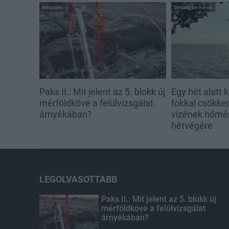
Aktuális
Országos hírek
Paks II.: Mit jelent az 5. blokk új
Egy hét alatt k
mérföldköve a felülvizsgálat
fokkal csökke
árnyékában?
vizének hőmér
hétvégére
LEGOLVASOTTABB
Paks II.: Mit jelent az 5. blokk új
mérföldköve a felülvizsgálat
árnyékában?