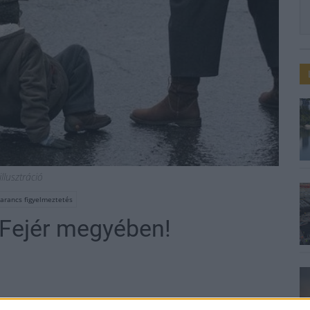
illusztráció
arancs figyelmeztetés
 Fejér megyében!