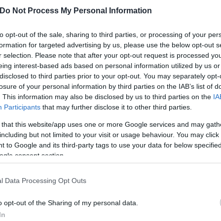
tása értelmében Fejér megyében jelenleg 2. fokú,
Do Not Process My Personal Information
ó ónos eső miatt. A veszélyjelzés értelmében
a csapadékmennyiség meghaladhatja az 1 mm-t.
to opt-out of the sale, sharing to third parties, or processing of your per
formation for targeted advertising by us, please use the below opt-out s
 szerint az ország túlnyomó részén csapadékra lehet
r selection. Please note that after your opt-out request is processed y
g hó formájában. Az ország északi felében gyenge
eing interest-based ads based on personal information utilized by us or
disclosed to third parties prior to your opt-out. You may separately opt-
l, főként a Dunántúlon már előfordulhat helyenként
losure of your personal information by third parties on the IAB’s list of
hatóan intenzívebbé válik. Kedd éjfélig az Északi-
. This information may also be disclosed by us to third parties on the
IA
hó hullhat, de Nógrád megyében, illetve Pest
Participants
that may further disclose it to other third parties.
 that this website/app uses one or more Google services and may gath
 vonaltól délre – jelentős mennyiségű (1-5
including but not limited to your visit or usage behaviour. You may click 
óráktól az éjféli órákig. Az igen jelentős, öt milliméter
 to Google and its third-party tags to use your data for below specifi
ogle consent section.
nű!
takra és lezárt útszakaszokra kell készülni. Mielőtt
l Data Processing Opt Outs
orológiai helyzetről és az útviszonyokról. Csak
lményekre megfelelően felkészített gépkocsival szabad
o opt-out of the Sharing of my personal data.
óvatossággal kell közlekedni. Akik a tömegközlekedést
In