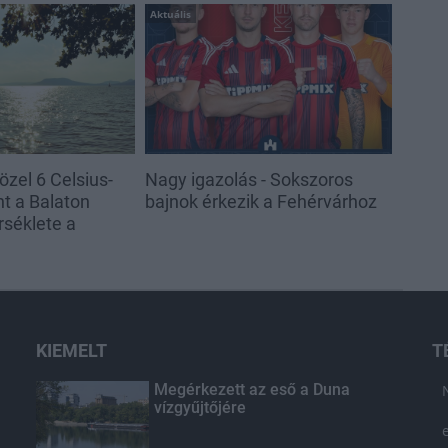
Aktuális
özel 6 Celsius-
Nagy igazolás - Sokszoros
nt a Balaton
bajnok érkezik a Fehérvárhoz
séklete a
KIEMELT
T
Megérkezett az eső a Duna
vízgyűjtőjére