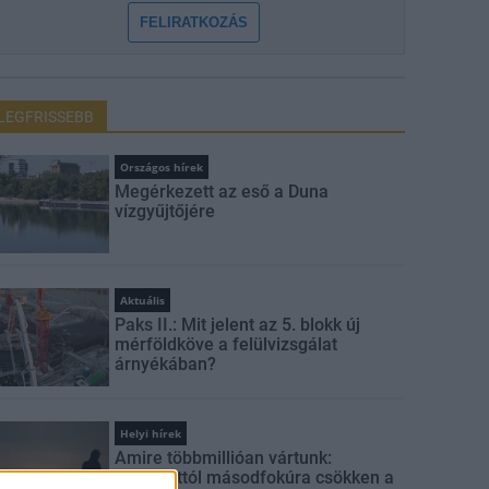
FELIRATKOZÁS
LEGFRISSEBB
Országos hírek
Megérkezett az eső a Duna
vízgyűjtőjére
Aktuális
Paks II.: Mit jelent az 5. blokk új
mérföldköve a felülvizsgálat
árnyékában?
Helyi hírek
Amire többmillióan vártunk:
szombattól másodfokúra csökken a