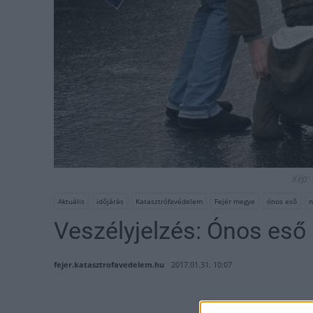
Kép: 
Aktuális
időjárás
Katasztrófavédelem
Fejér megye
ónos eső
n
Veszélyjelzés: Ónos eső
fejer.katasztrofavedelem.hu
2017.01.31. 10:07