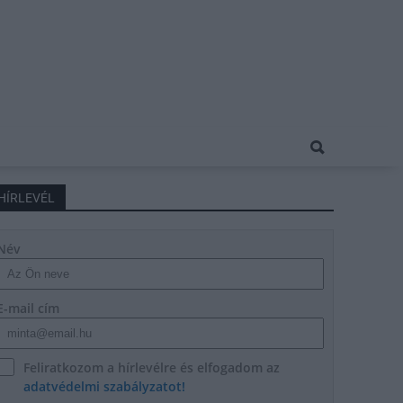
HÍRLEVÉL
Név
E-mail cím
Feliratkozom a hírlevélre és elfogadom az
adatvédelmi szabályzatot!