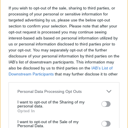
Újragondolják Lipótváros rejtett, zöld
parkját
If you wish to opt-out of the sale, sharing to third parties, or
processing of your personal or sensitive information for
targeted advertising by us, please use the below opt-out
section to confirm your selection. Please note that after your
opt-out request is processed you may continue seeing
Történelmi táj, amelynek minden köve
mesél – megújul a tatai Angolkert
interest-based ads based on personal information utilized by
us or personal information disclosed to third parties prior to
your opt-out. You may separately opt-out of the further
disclosure of your personal information by third parties on the
IAB’s list of downstream participants. This information may
also be disclosed by us to third parties on the
IAB’s List of
Downstream Participants
that may further disclose it to other
AJÁNLJUK MÉG
third parties.
Please note that this website/app uses one or more Google
Personal Data Processing Opt Outs
Aktuális
services and may gather and store information including but
not limited to your visit or usage behaviour. You may click to
I want to opt-out of the Sharing of my
personal data.
grant or deny consent to Google and its third-party tags to
Opted In
use your data for below specified purposes in below Google
consent section.
I want to opt-out of the Sale of my
Personal Data.