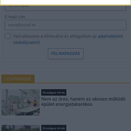
E-mail cím
Feliratkozom a hírlevélre és elfogadom az
adatvédelmi
szabályzatot!
FELIRATKOZÁS
LEGFRISSEBB
Országos hírek
Nem az üres, hanem az okosan működő
épület energiatakarékos
Országos hírek