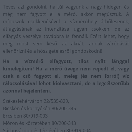
Téves azt gondolni, ha túl vagyunk a nagy hidegen és
még nem fagyott el a mérő, akkor megúsztuk. A
mínuszok csökkenésével a vízmérőhely áthűlésének,
átfagyásának az intenzitása ugyan csökken, de az
elfagyás veszélye továbbra is fennáll. Ezért lehet, hogy
még most sem késő az aknát, annak záródását
ellenőrizni és a hőszigetelésről gondoskodni!
Ha a vízmérő elfagyott, tilos nyílt lánggal
kimelegíteni! Ha a mérő üvege nem repedt el, vagy
csak a cső fagyott el, meleg (és nem forró!) víz
rálocsolásával lehet kiolvasztani, de a legcélszerűbb
azonnal bejelenteni.
Székesfehérváron 22/535-829,
Bicskén és környékén 80/200-345
Ercsiben 80/919-003
Móron és körzetében 80/200-343
Sárbogárdon és térségében 80/919-004