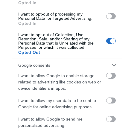
Opted In
Paks II.: Mit jelent az 5. blokk új mérföldköve a
I want to opt-out of processing my
Personal Data for Targeted Advertising.
felülvizsgálat árnyékában?
Opted In
I want to opt-out of Collection, Use,
Retention, Sale, and/or Sharing of my
Personal Data that Is Unrelated with the
Purposes for which it was collected.
Opted Out
Aktuális
Google consents
I want to allow Google to enable storage
related to advertising like cookies on web or
device identifiers in apps.
I want to allow my user data to be sent to
Nagy igazolás - Sokszoros bajnok érkezik a
Google for online advertising purposes.
Fehérvárhoz
I want to allow Google to send me
personalized advertising.