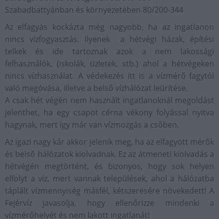
Szabadbattyánban és környezetében 80/200-344
Az elfagyás kockázta még nagyobb, ha az ingatlanon
nincs vízfogyasztás. Ilyenek a hétvégi házak, építési
telkek és ide tartoznak azok a nem lakossági
felhasználók, (iskolák, üzletek, stb.) ahol a hétvégeken
nincs vízhasználat. A védekezés itt is a vízmérő fagytól
való megóvása, illetve a belső vízhálózat leürítése.
A csak hét végén nem használt ingatlanoknál megoldást
jelenthet, ha egy csapot cérna vékony folyással nyitva
hagynak, mert így már van vízmozgás a csőben.
Az igazi nagy kár akkor jelenik meg, ha az elfagyott mérők
és belső hálózatok kiolvadnak. Ez az átmeneti kiolvadás a
hétvégén megtörtént, és bizonyos, hogy sok helyen
elfolyt a víz, mert vannak települések, ahol a hálózatba
táplált vízmennyiség másfél, kétszeresére növekedett! A
Fejérvíz javasolja, hogy ellenőrizze mindenki a
vízmérőhelyét és nem lakott ingatlanát!