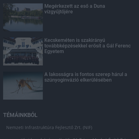
Megérkezett az eső a Duna
vízgyűjtőjére
Kecskeméten is szakirányú
továbbképzésekkel erősít a Gál Ferenc
Egyetem
A lakosságra is fontos szerep hárul a
szúnyoginvázió elkerülésében
TÉMÁINKBÓL
Nemzeti Infrastruktúra Fejlesztő Zrt. (NIF)