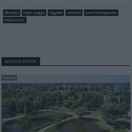
Aktuális
Fejér megye
fagykár
vízmérő
rossz hőszigetelés
Fejérvíz Zrt.
MAGYAR ÉPÍTŐK
Útépítés