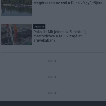
Megérkezett az eső a Duna vízgyűjtőjére
Aktuális
Paks II.: Mit jelent az 5. blokk új
mérföldköve a felülvizsgálat
árnyékában?
HIRDETÉS
HIRDETÉS
HIRDETÉS