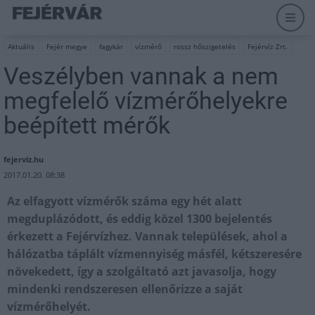
Aktuális
Fejér megye
fagykár
vízmérő
rossz hőszigetelés
Fejérvíz Zrt.
Veszélyben vannak a nem
megfelelő vízmérőhelyekre
beépített mérők
fejerviz.hu
2017.01.20. 08:38
Az elfagyott vízmérők száma egy hét alatt
megduplázódott, és eddig közel 1300 bejelentés
érkezett a Fejérvízhez. Vannak települések, ahol a
hálózatba táplált vízmennyiség másfél, kétszeresére
növekedett, így a szolgáltató azt javasolja, hogy
mindenki rendszeresen ellenőrizze a saját
vízmérőhelyét.