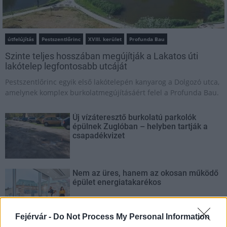
útfelújítás
Pestszentlőrinc
XVIII. kerület
Profunda Bau
Szinte teljes hosszában megújítják a Lakatos úti
lakótelep legfontosabb utcáját
Pestszentlőrinc egyik első lakótelepén kanyarog a Dolgozó utca,
amelynek komplex burkolatmegújításáért felel a Profunda Bau.
Új vízáteresztő burkolatú parkolók
épülnek Zuglóban – helyben tartják a
csapadékvizet
Nem az üres, hanem az okosan működő
épület energiatakarékos
Fejérvár -
Do Not Process My Personal Information