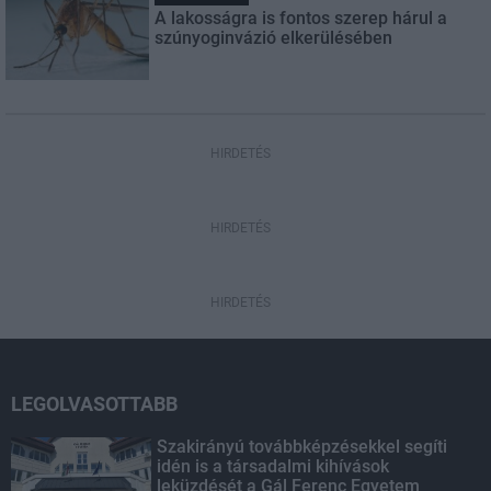
A lakosságra is fontos szerep hárul a
szúnyoginvázió elkerülésében
HIRDETÉS
HIRDETÉS
HIRDETÉS
LEGOLVASOTTABB
Szakirányú továbbképzésekkel segíti
idén is a társadalmi kihívások
leküzdését a Gál Ferenc Egyetem