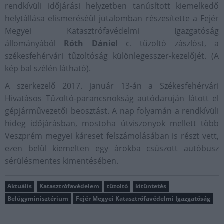
rendkívüli időjárási helyzetben tanúsított kiemelkedő
helytállása elismeréséül jutalomban részesítette a Fejér
Megyei Katasztrófavédelmi Igazgatóság
állományából
Róth Dániel
c. tűzoltó zászlóst, a
székesfehérvári tűzoltóság különlegesszer-kezelőjét. (A
kép bal szélén látható).
A szerkezelő 2017. január 13-án a Székesfehérvári
Hivatásos Tűzoltó-parancsnokság autódaruján látott el
gépjárművezetői beosztást. A nap folyamán a rendkívüli
hideg időjárásban, mostoha útviszonyok mellett több
Veszprém megyei káreset felszámolásában is részt vett,
ezen belül kiemelten egy árokba csúszott autóbusz
sérülésmentes kimentésében.
Aktuális
Katasztrófavédelem
tűzoltó
kitüntetés
Belügyminisztérium
Fejér Megyei Katasztrófavédelmi Igazgatóság