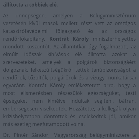
állította a többiek elé.
Az ünnepségen, amelyen a Belügyminisztérium
vezetésén kívül mások mellett részt vett az országos
katasztrófavédelmi főigazgató és az országos
rendőrfőkapitány,
Kontrát Károly
miniszterhelyettes
mondott köszöntőt. Az államtitkár úgy fogalmazott, az
elmúlt időszak kihívások elé állította azokat a
szervezeteket, amelyek a polgárok biztonságáért
dolgoznak, felkészültségükről tettek tanúbizonyságot a
rendőrök, tűzoltók, polgárőrök és a vízügy munkatársai
egyaránt. Kontrát Károly emlékeztetett arra, hogy a
most elismerésben részesülők egészségüket, testi
épségüket nem kímélve indultak segíteni, bátran,
emberségesen viselkedtek. Hozzátette, a kollégák olyan
krízishelyzetben döntöttek és cselekedtek jól, amikor
más esetleg megfutamodott volna.
Dr. Pintér Sándor, Magyarország belügyminisztere a