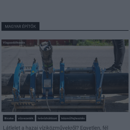
MAGYAR ÉPÍTŐK
Vízgazdálkodás
Bicske
vízvezeték
ivóvízhálózat
közműfejlesztés
Látlelet a hazai víziközművekről? Egyetlen, fél