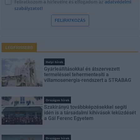
Feliratkozom a hírlevélre és elfogadom az
adatvédelmi
szabályzatot!
FELIRATKOZÁS
LEGFRISSEBB
Helyi hírek
Gyárleállításokkal és átszervezett
termeléssel tehermentesíti a
villamosenergia-rendszert a STRABAG
Országos hírek
Szakirányú továbbképzésekkel segíti
idén is a társadalmi kihívások leküzdését
a Gál Ferenc Egyetem
Országos hírek