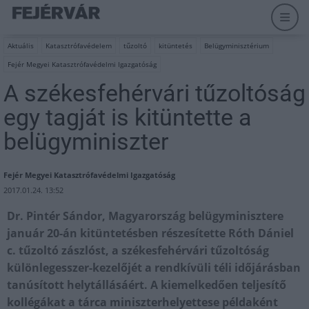
Aktuális
Katasztrófavédelem
tűzoltó
kitüntetés
Belügyminisztérium
Fejér Megyei Katasztrófavédelmi Igazgatóság
A székesfehérvári tűzoltóság
egy tagját is kitüntette a
belügyminiszter
Fejér Megyei Katasztrófavédelmi Igazgatóság
2017.01.24. 13:52
Dr. Pintér Sándor, Magyarország belügyminisztere
január 20-án kitüntetésben részesítette Róth Dániel
c. tűzoltó zászlóst, a székesfehérvári tűzoltóság
különlegesszer-kezelőjét a rendkívüli téli időjárásban
tanúsított helytállásáért. A kiemelkedően teljesítő
kollégákat a tárca miniszterhelyettese példaként