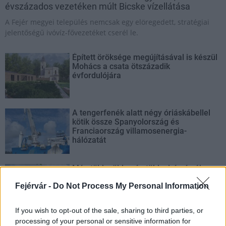
évszázados vezetéken múlt Bicske vízellátása
A Fejér megyei település nemcsak egy elöregedett, stratégiai
jelentőségű ivóvíz-fővezetéket cserél le.
Épített öröksége megújításával is készül
Mohács a csata ötszázadik
évfordulójára
A tengerfenék alatt négy óriáskábellel
kötik össze Spanyolország és
Franciaország villamosenergia-
hálózatát
Még több zöld, még több virág és új
játszótér Debrecen egyik legfontosabb
Fejérvár -
Do Not Process My Personal Information
terén
If you wish to opt-out of the sale, sharing to third parties, or
processing of your personal or sensitive information for
Fából épül Budakeszi új óvodája