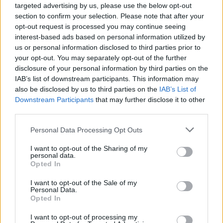
targeted advertising by us, please use the below opt-out
section to confirm your selection. Please note that after your
opt-out request is processed you may continue seeing
interest-based ads based on personal information utilized by
us or personal information disclosed to third parties prior to
your opt-out. You may separately opt-out of the further
disclosure of your personal information by third parties on the
AJÁNLJUK MÉG
IAB’s list of downstream participants. This information may
also be disclosed by us to third parties on the
IAB’s List of
Downstream Participants
that may further disclose it to other
Aktuális
third parties.
Please note that this website/app uses one or more Google
Personal Data Processing Opt Outs
services and may gather and store information including but
not limited to your visit or usage behaviour. You may click to
I want to opt-out of the Sharing of my
personal data.
grant or deny consent to Google and its third-party tags to
Opted In
use your data for below specified purposes in below Google
consent section.
I want to opt-out of the Sale of my
Nagy igazolás - Sokszoros bajnok érkezik a
Personal Data.
Fehérvárhoz
Opted In
I want to opt-out of processing my