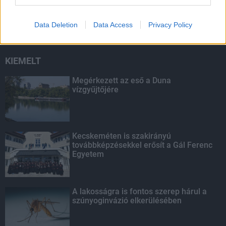
másodfokúra csökken a riasztás
Data Deletion
Data Access
Privacy Policy
KIEMELT
Megérkezett az eső a Duna
vízgyűjtőjére
Kecskeméten is szakirányú
továbbképzésekkel erősít a Gál Ferenc
Egyetem
A lakosságra is fontos szerep hárul a
szúnyoginvázió elkerülésében