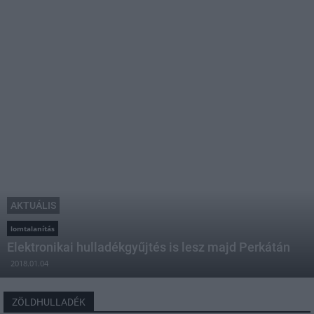
AKTUÁLIS
lomtalanítás
Elektronikai hulladékgyűjtés is lesz majd Perkátán
2018.01.04
ZÖLDHULLADÉK