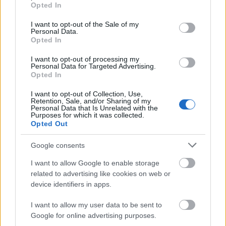
grant or deny consent to Google and its third-party tags to
Országos hírek
Opted In
use your data for below specified purposes in below Google
Megérkezett az eső a Duna vízgyűjtőjére
consent section.
I want to opt-out of the Sale of my
Personal Data.
Opted In
I want to opt-out of processing my
Personal Data for Targeted Advertising.
Aktuális
Opted In
Paks II.: Mit jelent az 5. blokk új
mérföldköve a felülvizsgálat
I want to opt-out of Collection, Use,
árnyékában?
Retention, Sale, and/or Sharing of my
Personal Data that Is Unrelated with the
Purposes for which it was collected.
Opted Out
Helyi hírek
Amire többmillióan vártunk: szombattól
Google consents
másodfokúra csökken a riasztás
I want to allow Google to enable storage
related to advertising like cookies on web or
device identifiers in apps.
HIRDETÉS
I want to allow my user data to be sent to
Google for online advertising purposes.