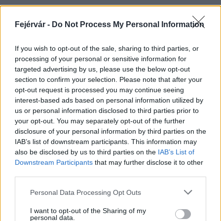
Fejérvár -
Do Not Process My Personal Information
HÍRLEVÉL
If you wish to opt-out of the sale, sharing to third parties, or
processing of your personal or sensitive information for
Név
targeted advertising by us, please use the below opt-out
section to confirm your selection. Please note that after your
opt-out request is processed you may continue seeing
E-mail cím
interest-based ads based on personal information utilized by
us or personal information disclosed to third parties prior to
your opt-out. You may separately opt-out of the further
Feliratkozom a hírlevélre és elfogadom az
adatvédelmi
disclosure of your personal information by third parties on the
szabályzatot!
IAB’s list of downstream participants. This information may
also be disclosed by us to third parties on the
IAB’s List of
FELIRATKOZÁS
Downstream Participants
that may further disclose it to other
third parties.
Please note that this website/app uses one or more Google
Personal Data Processing Opt Outs
services and may gather and store information including but
LEGFRISSEBB
not limited to your visit or usage behaviour. You may click to
I want to opt-out of the Sharing of my
personal data.