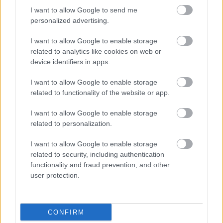
HIRDETÉS
I want to allow Google to send me
personalized advertising.
I want to allow Google to enable storage
HIRDETÉS
related to analytics like cookies on web or
device identifiers in apps.
I want to allow Google to enable storage
LEGOLVASOTTABB
related to functionality of the website or app.
Paks II.: Mit jelent az 5. blokk új
I want to allow Google to enable storage
mérföldköve a felülvizsgálat
related to personalization.
árnyékában?
I want to allow Google to enable storage
related to security, including authentication
Fontos a postaládákba költöző
functionality and fraud prevention, and other
széncinegék védelme
user protection.
CONFIRM
Amire többmillióan vártunk: szombattól