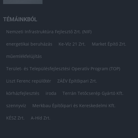
TÉMÁINKBÓL
Nemzeti Infrastruktúra Fejlesztő Zrt. (NIF)
energetikai beruházás
Ke-Víz 21 Zrt.
Market Építő Zrt.
műemlékfelújítás
Terület- és Településfejlesztési Operatív Program (TOP)
Liszt Ferenc repülőtér
ZÁÉV Építőipari Zrt.
kórházfejlesztés
iroda
Terrán Tetőcserép Gyártó Kft.
szennyvíz
Merkbau Építőipari és Kereskedelmi Kft.
KÉSZ Zrt.
A-Híd Zrt.