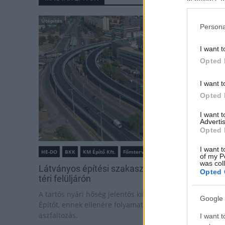
in below Go
Útépítés
Persona
I want t
Opted 
I want t
Opted 
I want 
Advertis
Opted 
I want t
HE-DO
BKK
KM Építő Kft.
Főmterv Mérnöki Tervező Zrt.
of my P
was col
Látványos építési szakasz indult be a Flórián
Opted 
téri felüljárón
A tartós nyári hőség jelentős kihívás elé állítja a KM
Google 
Építőt, ennek ellenére folyamatosan halad az
aszfaltozás.
I want t