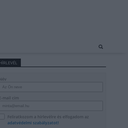
HÍRLEVÉL
Név
E-mail cím
Feliratkozom a hírlevélre és elfogadom az
adatvédelmi szabályzatot!