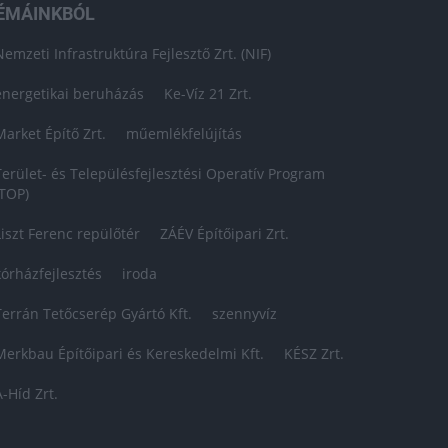
ÉMÁINKBÓL
Nemzeti Infrastruktúra Fejlesztő Zrt. (NIF)
energetikai beruházás
Ke-Víz 21 Zrt.
Market Építő Zrt.
műemlékfelújítás
Terület- és Településfejlesztési Operatív Program
(TOP)
Liszt Ferenc repülőtér
ZÁÉV Építőipari Zrt.
kórházfejlesztés
iroda
Terrán Tetőcserép Gyártó Kft.
szennyvíz
Merkbau Építőipari és Kereskedelmi Kft.
KÉSZ Zrt.
A-Híd Zrt.