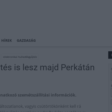
 HÍREK
GAZDASÁG
elektronikai hulladékgyűjtés
jtés is lesz majd Perkátán
onatkozó szemétszállítási információk.
ltozatlanok, vagyis csütörtökönként kell rá