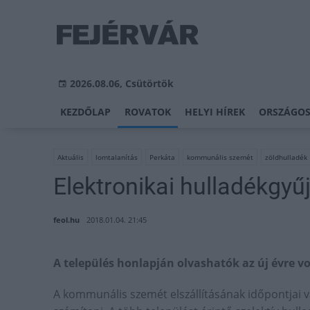
2026.08.06, Csütörtök
KEZDŐLAP
ROVATOK
HELYI HÍREK
ORSZÁGOS
Aktuális
lomtalanítás
Perkáta
kommunális szemét
zöldhulladék
Elektronikai hulladékgyű
feol.hu
2018.01.04. 21:45
A település honlapján olvashatók az új évre v
A kommunális szemét elszállításának időpontjai vá