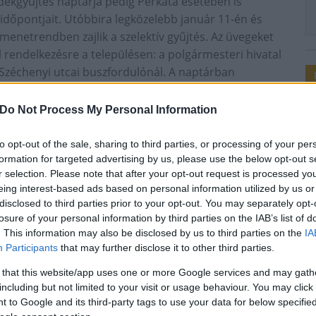
ladékgyűjtés naptárja pedig Perkáta esetében is
i időpontjait. Utóbbira legközelebb január 11-én és
 menetrendben zajlik a szelektív gyűjtés. Az üvegeket
ll rendelkezésre a településen: a polgármesteri hivatal
 Széchenyi utcai buszfordulónál. A naptárban
ek mindig péntekre esnek.
ékot, ami ekkor kizárólag száraz karácsonyfa lehet. Az
Do Not Process My Personal Information
bra is biztosítja évente egy alkalommal a házhoz
evélben található telefonszámokon lehet egyeztetni. Az
to opt-out of the sale, sharing to third parties, or processing of your per
kgyűjtést a szolgáltatóval, az időpontról külön
formation for targeted advertising by us, please use the below opt-out s
r selection. Please note that after your opt-out request is processed y
mester a perkata.hu-n.
eing interest-based ads based on personal information utilized by us or
disclosed to third parties prior to your opt-out. You may separately opt-
ldhulladék
elektronikai hulladékgyűjtés
losure of your personal information by third parties on the IAB’s list of
. This information may also be disclosed by us to third parties on the
IA
Participants
that may further disclose it to other third parties.
 that this website/app uses one or more Google services and may gath
including but not limited to your visit or usage behaviour. You may click 
 to Google and its third-party tags to use your data for below specifi