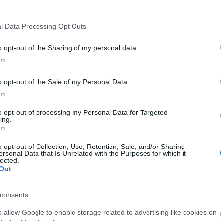
ogle consent section.
Paks II.: Mit jelent az 5. blokk új
l Data Processing Opt Outs
mérföldköve a felülvizsgálat
árnyékában?
o opt-out of the Sharing of my personal data.
In
Elkészült a Liszt Ferenc repülőtér
közelében lévő logisztikai bázis út-
o opt-out of the Sale of my Personal Data.
és közműhálózatának fejlesztése
In
to opt-out of processing my Personal Data for Targeted
ing.
Látlelet a hazai víziközművekről?
In
Egyetlen, fél évszázados
vezetéken múlt Bicske vízellátása
o opt-out of Collection, Use, Retention, Sale, and/or Sharing
ersonal Data that Is Unrelated with the Purposes for which it
lected.
Out
Épített öröksége megújításával is
készül Mohács a csata ötszázadik
consents
évfordulójára
o allow Google to enable storage related to advertising like cookies on