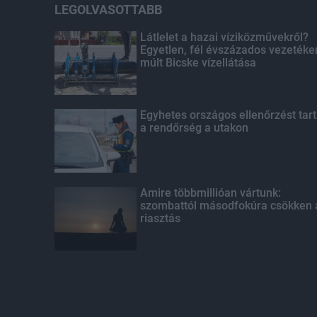
LEGOLVASOTTABB
Látlelet a hazai víziközművekről?
Egyetlen, fél évszázados vezetéke
múlt Bicske vízellátása
Egyhetes országos ellenőrzést tart
a rendőrség a utakon
Amire többmillióan vártunk:
szombattól másodfokúra csökken 
riasztás