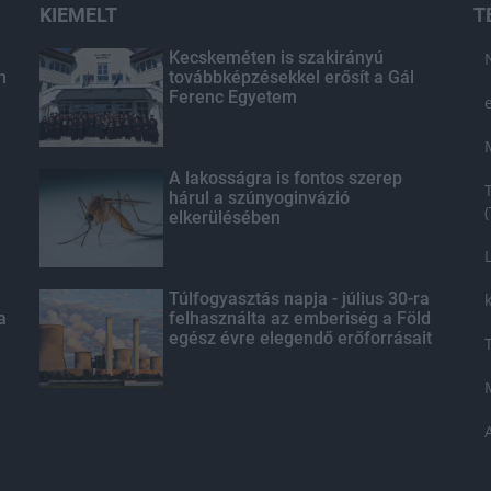
KIEMELT
T
Kecskeméten is szakirányú
n
továbbképzésekkel erősít a Gál
Ferenc Egyetem
A lakosságra is fontos szerep
hárul a szúnyoginvázió
elkerülésében
Túlfogyasztás napja - július 30-ra
a
felhasználta az emberiség a Föld
egész évre elegendő erőforrásait