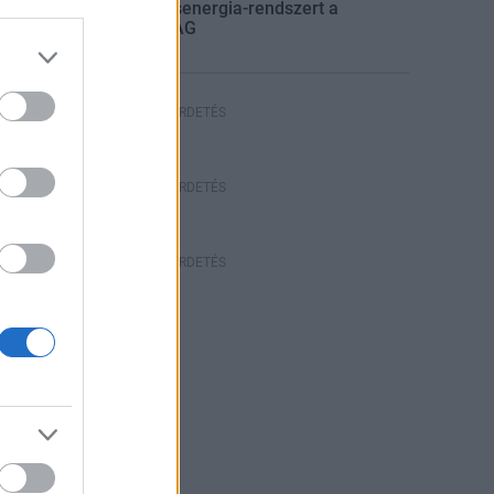
villamosenergia-rendszert a
STRABAG
HIRDETÉS
HIRDETÉS
HIRDETÉS