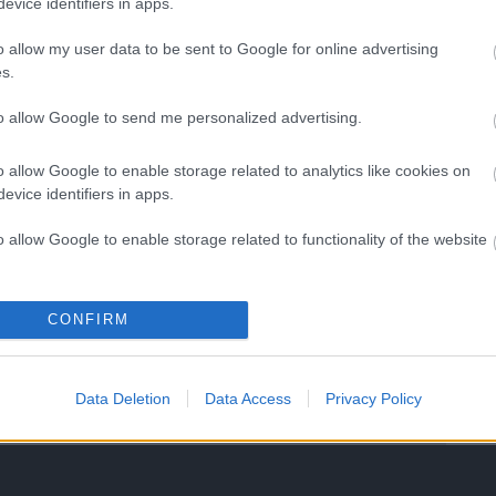
evice identifiers in apps.
o allow my user data to be sent to Google for online advertising
s.
to allow Google to send me personalized advertising.
Aktuális
o allow Google to enable storage related to analytics like cookies on
evice identifiers in apps.
o allow Google to enable storage related to functionality of the website
o allow Google to enable storage related to personalization.
ntosságú a
Transzparencia és
CONFIRM
echnika az
hatékonyság
o allow Google to enable storage related to security, including
cation functionality and fraud prevention, and other user protection.
ben?
Data Deletion
Data Access
Privacy Policy