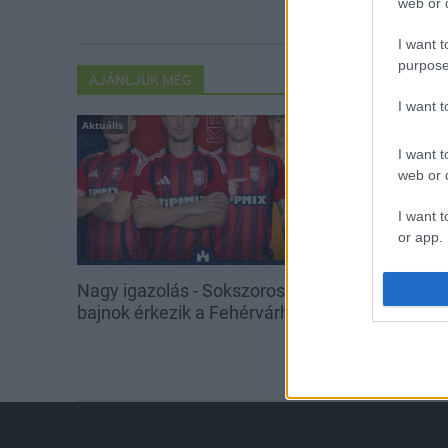
web or d
I want t
purpose
AJÁNLJUK MÉG
I want 
Aktuális
Aktuális
I want t
web or d
I want t
or app.
I want t
Nagy igazolás - Sokszoros
Miért kulcsfo
bajnok érkezik a Fehérvárhoz
korszerű légt
I want t
egészségügyi
authenti
intézmények