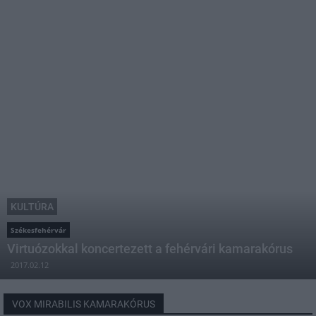
KULTÚRA
Székesfehérvár
Virtuózokkal koncertezett a fehérvári kamarakórus
2017.02.12
VOX MIRABILIS KAMARAKÓRUS