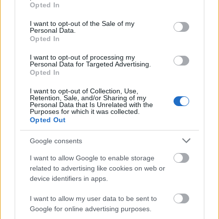
grant or deny consent to Google and its third-party tags to
Helyi hírek
Opted In
use your data for below specified purposes in below Google
Amire többmillióan vártunk: szombattól
consent section.
másodfokúra csökken a riasztás
I want to opt-out of the Sale of my
Personal Data.
Opted In
I want to opt-out of processing my
Personal Data for Targeted Advertising.
Helyi hírek
Opted In
Látlelet a hazai víziközművekről?
Egyetlen, fél évszázados vezetéken múlt
I want to opt-out of Collection, Use,
Bicske vízellátása
Retention, Sale, and/or Sharing of my
Personal Data that Is Unrelated with the
Purposes for which it was collected.
Opted Out
Helyi hírek
Gyárleállításokkal és átszervezett
Google consents
termeléssel tehermentesíti a
villamosenergia-rendszert a STRABAG
I want to allow Google to enable storage
related to advertising like cookies on web or
device identifiers in apps.
HIRDETÉS
I want to allow my user data to be sent to
Google for online advertising purposes.