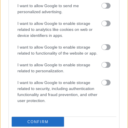
HIRDETÉS
I want to allow Google to send me
personalized advertising.
I want to allow Google to enable storage
HIRDETÉS
related to analytics like cookies on web or
device identifiers in apps.
I want to allow Google to enable storage
LEGOLVASOTTABB
related to functionality of the website or app.
Látlelet a hazai víziközművekről?
I want to allow Google to enable storage
Egyetlen, fél évszázados vezetéken
related to personalization.
múlt Bicske vízellátása
I want to allow Google to enable storage
related to security, including authentication
Egyhetes országos ellenőrzést tart a
functionality and fraud prevention, and other
rendőrség a utakon
user protection.
CONFIRM
Amire többmillióan vártunk: szombattól