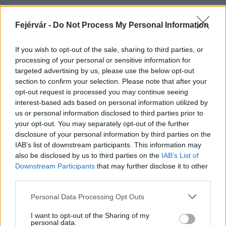
Fejérvár -
Do Not Process My Personal Information
HÍRLEVÉL
If you wish to opt-out of the sale, sharing to third parties, or
processing of your personal or sensitive information for
Név
targeted advertising by us, please use the below opt-out
section to confirm your selection. Please note that after your
opt-out request is processed you may continue seeing
E-mail cím
interest-based ads based on personal information utilized by
us or personal information disclosed to third parties prior to
your opt-out. You may separately opt-out of the further
Feliratkozom a hírlevélre és elfogadom az
adatvédelmi
disclosure of your personal information by third parties on the
szabályzatot!
IAB’s list of downstream participants. This information may
also be disclosed by us to third parties on the
IAB’s List of
FELIRATKOZÁS
Downstream Participants
that may further disclose it to other
third parties.
Please note that this website/app uses one or more Google
Personal Data Processing Opt Outs
services and may gather and store information including but
LEGFRISSEBB
not limited to your visit or usage behaviour. You may click to
I want to opt-out of the Sharing of my
personal data.