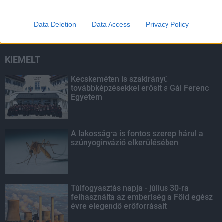
másodfokúra csökken a riasztás
Data Deletion
Data Access
Privacy Policy
KIEMELT
Kecskeméten is szakirányú
továbbképzésekkel erősít a Gál Ferenc
Egyetem
A lakosságra is fontos szerep hárul a
szúnyoginvázió elkerülésében
Túlfogyasztás napja - július 30-ra
felhasználta az emberiség a Föld egész
évre elegendő erőforrásait