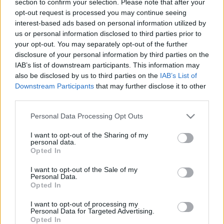
section to confirm your selection. Please note that after your
LEGFRISSEBB
opt-out request is processed you may continue seeing
interest-based ads based on personal information utilized by
Országos hírek
us or personal information disclosed to third parties prior to
Megérkezett az eső a Duna vízgyűjtőjére
your opt-out. You may separately opt-out of the further
disclosure of your personal information by third parties on the
IAB’s list of downstream participants. This information may
also be disclosed by us to third parties on the
IAB’s List of
Downstream Participants
that may further disclose it to other
Aktuális
third parties.
Paks II.: Mit jelent az 5. blokk új
mérföldköve a felülvizsgálat
Please note that this website/app uses one or more Google
Personal Data Processing Opt Outs
árnyékában?
services and may gather and store information including but
not limited to your visit or usage behaviour. You may click to
I want to opt-out of the Sharing of my
personal data.
grant or deny consent to Google and its third-party tags to
Opted In
Helyi hírek
use your data for below specified purposes in below Google
Amire többmillióan vártunk: szombattól
consent section.
I want to opt-out of the Sale of my
másodfokúra csökken a riasztás
Personal Data.
Opted In
I want to opt-out of processing my
Personal Data for Targeted Advertising.
Opted In
HIRDETÉS