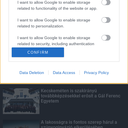
I want to allow Google to enable storage
related to functionality of the website or app.
Amire többmillióan vártunk: szombattól
másodfokúra csökken a riasztás
I want to allow Google to enable storage
related to personalization.
I want to allow Google to enable storage
related to security, including authentication
KIEMELT
functionality and fraud prevention, and other
CONFIRM
user protection.
Megérkezett az eső a Duna
vízgyűjtőjére
Data Deletion
Data Access
Privacy Policy
Kecskeméten is szakirányú
továbbképzésekkel erősít a Gál Ferenc
Egyetem
A lakosságra is fontos szerep hárul a
szúnyoginvázió elkerülésében