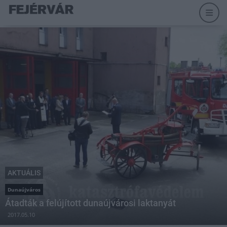
AKTUÁLIS
Dunaújváros
Átadták a felújított dunaújvárosi laktanyát
2017.05.10