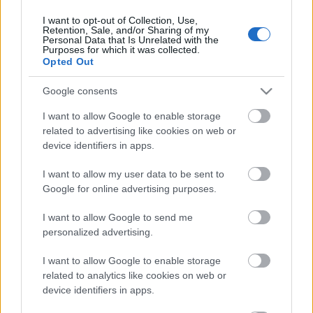
I want to opt-out of Collection, Use,
Retention, Sale, and/or Sharing of my
Personal Data that Is Unrelated with the
HIRDETÉS
Purposes for which it was collected.
Opted Out
Google consents
HIRDETÉS
I want to allow Google to enable storage
related to advertising like cookies on web or
device identifiers in apps.
LEGOLVASOTTABB
I want to allow my user data to be sent to
Paks II.: Mit jelent az 5. blokk új
Google for online advertising purposes.
mérföldköve a felülvizsgálat
árnyékában?
I want to allow Google to send me
personalized advertising.
I want to allow Google to enable storage
Fontos a postaládákba költöző
széncinegék védelme
related to analytics like cookies on web or
device identifiers in apps.