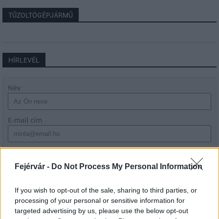
TŰZOLTÓGÉPJÁRMŰ
HÍRLEVÉL
Név
E-mail cím
Feliratkozom a hírlevélre és elfogadom az
adatvédelmi
szabályzatot!
Fejérvár -
Do Not Process My Personal Information
FELIRATKOZÁS
If you wish to opt-out of the sale, sharing to third parties, or
processing of your personal or sensitive information for
targeted advertising by us, please use the below opt-out