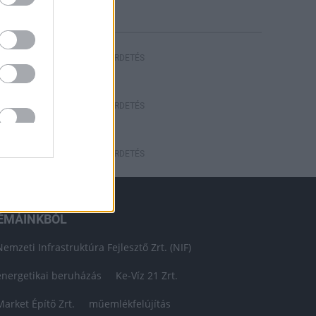
HIRDETÉS
HIRDETÉS
HIRDETÉS
ÉMÁINKBÓL
Nemzeti Infrastruktúra Fejlesztő Zrt. (NIF)
energetikai beruházás
Ke-Víz 21 Zrt.
Market Építő Zrt.
műemlékfelújítás