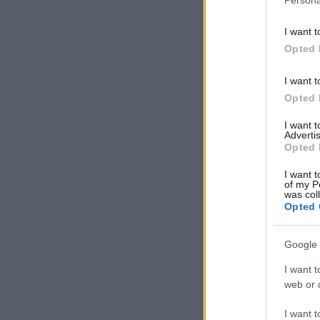
I want t
Opted 
I want t
Opted 
I want 
Advertis
Opted 
I want t
of my P
was col
Opted 
Google 
I want t
web or d
I want t