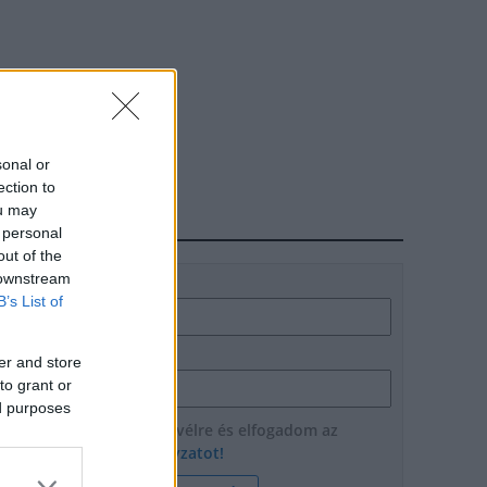
sonal or
ection to
ou may
HÍRLEVÉL
 personal
out of the
 downstream
Név
B’s List of
E-mail cím
er and store
to grant or
ed purposes
Feliratkozom a hírlevélre és elfogadom az
adatvédelmi szabályzatot!