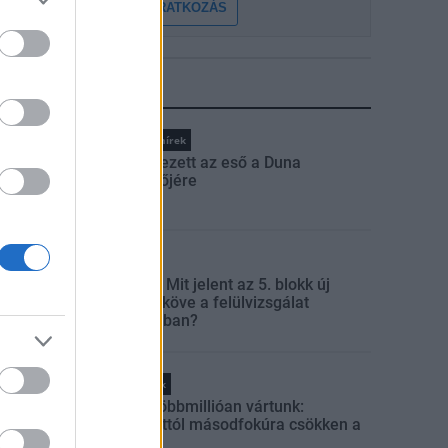
FELIRATKOZÁS
LEGFRISSEBB
Országos hírek
Megérkezett az eső a Duna
vízgyűjtőjére
Aktuális
Paks II.: Mit jelent az 5. blokk új
mérföldköve a felülvizsgálat
árnyékában?
Helyi hírek
Amire többmillióan vártunk:
szombattól másodfokúra csökken a
riasztás