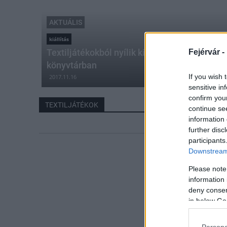
AKTUÁLIS
kiállítás
Textiljátékokból nyílik kiállítás szombaton 
Fejérvár -
könyvtárban
If you wish 
2017.11.16
sensitive in
confirm you
TEXTILJÁTÉKOK
continue se
information 
further disc
participants
Downstream 
Please note
information 
deny consent
in below Go
Persona