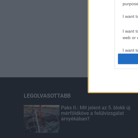
purpose
I want 
I want t
web or d
I want t
or app.
I want t
I want t
authenti
LEGOLVASOTTABB
Paks II.: Mit jelent az 5. blokk új
mérföldköve a felülvizsgálat
árnyékában?