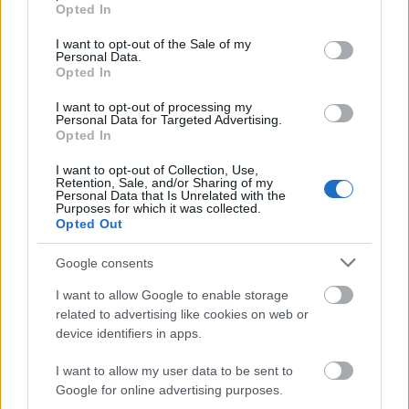
grant or deny consent to Google and its third-party tags to
Országos hírek
Opted In
use your data for below specified purposes in below Google
Megérkezett az eső a Duna vízgyűjtőjére
consent section.
I want to opt-out of the Sale of my
Personal Data.
Opted In
I want to opt-out of processing my
Personal Data for Targeted Advertising.
Aktuális
Opted In
Paks II.: Mit jelent az 5. blokk új
mérföldköve a felülvizsgálat
I want to opt-out of Collection, Use,
árnyékában?
Retention, Sale, and/or Sharing of my
Personal Data that Is Unrelated with the
Purposes for which it was collected.
Opted Out
Helyi hírek
Amire többmillióan vártunk: szombattól
Google consents
másodfokúra csökken a riasztás
I want to allow Google to enable storage
related to advertising like cookies on web or
device identifiers in apps.
HIRDETÉS
I want to allow my user data to be sent to
Google for online advertising purposes.