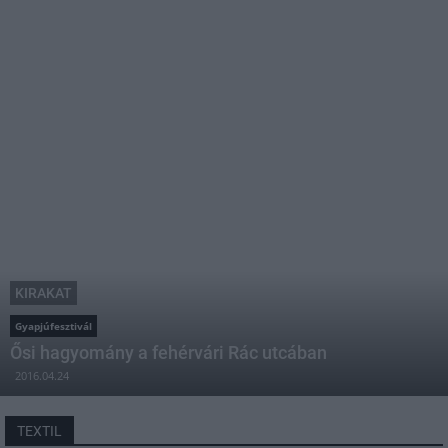
KIRAKAT
Gyapjúfesztivál
Ősi hagyomány a fehérvári Rác utcában
2016.04.24
TEXTIL