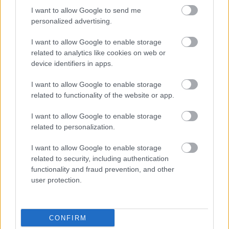
HIRDETÉS
I want to allow Google to send me
personalized advertising.
I want to allow Google to enable storage
HIRDETÉS
related to analytics like cookies on web or
device identifiers in apps.
I want to allow Google to enable storage
LEGOLVASOTTABB
related to functionality of the website or app.
Paks II.: Mit jelent az 5. blokk új
I want to allow Google to enable storage
mérföldköve a felülvizsgálat
related to personalization.
árnyékában?
I want to allow Google to enable storage
related to security, including authentication
Fontos a postaládákba költöző
functionality and fraud prevention, and other
széncinegék védelme
user protection.
CONFIRM
Amire többmillióan vártunk: szombattól