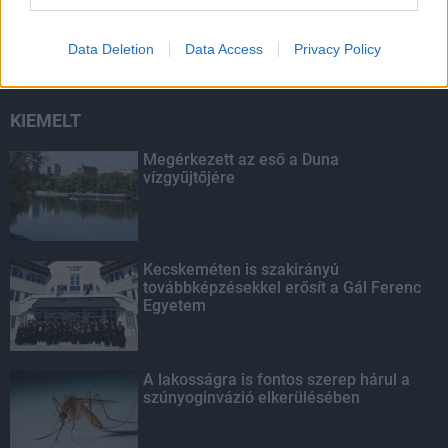
másodfokúra csökken a riasztás
Data Deletion
Data Access
Privacy Policy
KIEMELT
Megérkezett az eső a Duna
vízgyűjtőjére
Kecskeméten is szakirányú
továbbképzésekkel erősít a Gál Ferenc
Egyetem
A lakosságra is fontos szerep hárul a
szúnyoginvázió elkerülésében