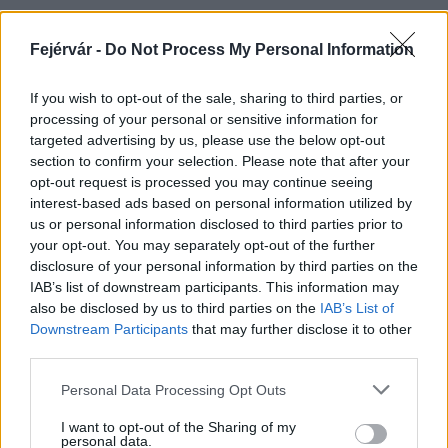
Fejérvár -
Do Not Process My Personal Information
HÍRLEVÉL
If you wish to opt-out of the sale, sharing to third parties, or
processing of your personal or sensitive information for
Név
targeted advertising by us, please use the below opt-out
section to confirm your selection. Please note that after your
opt-out request is processed you may continue seeing
E-mail cím
interest-based ads based on personal information utilized by
us or personal information disclosed to third parties prior to
your opt-out. You may separately opt-out of the further
Feliratkozom a hírlevélre és elfogadom az
adatvédelmi
disclosure of your personal information by third parties on the
szabályzatot!
IAB’s list of downstream participants. This information may
also be disclosed by us to third parties on the
IAB’s List of
FELIRATKOZÁS
Downstream Participants
that may further disclose it to other
third parties.
Please note that this website/app uses one or more Google
Personal Data Processing Opt Outs
services and may gather and store information including but
LEGFRISSEBB
not limited to your visit or usage behaviour. You may click to
I want to opt-out of the Sharing of my
personal data.