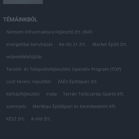
TÉMÁINKBÓL
Nemzeti Infrastruktúra Fejlesztő Zrt. (NIF)
energetikai beruházás
Ke-Víz 21 Zrt.
Market Építő Zrt.
műemlékfelújítás
Terület- és Településfejlesztési Operatív Program (TOP)
Liszt Ferenc repülőtér
ZÁÉV Építőipari Zrt.
kórházfejlesztés
iroda
Terrán Tetőcserép Gyártó Kft.
szennyvíz
Merkbau Építőipari és Kereskedelmi Kft.
KÉSZ Zrt.
A-Híd Zrt.