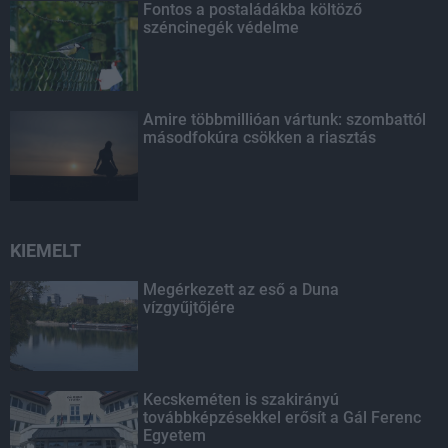
Fontos a postaládákba költöző
széncinegék védelme
Amire többmillióan vártunk: szombattól
másodfokúra csökken a riasztás
KIEMELT
Megérkezett az eső a Duna
vízgyűjtőjére
Kecskeméten is szakirányú
továbbképzésekkel erősít a Gál Ferenc
Egyetem