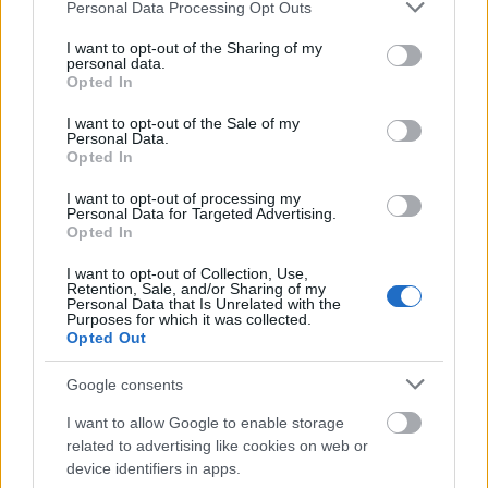
Please note that this website/app uses one or more Google
Personal Data Processing Opt Outs
nehézségeket, illetve a kapacitásproblémákat, valamint növelték
services and may gather and store information including but
és tovább fogják növelni a csápos kutakból kitermelhető ivóvíz
not limited to your visit or usage behaviour. You may click to
I want to opt-out of the Sharing of my
mennyiségét is.
personal data.
grant or deny consent to Google and its third-party tags to
Opted In
use your data for below specified purposes in below Google
consent section.
I want to opt-out of the Sale of my
1
Personal Data.
Opted In
I want to opt-out of processing my
Personal Data for Targeted Advertising.
HÍRLEVÉL
Opted In
I want to opt-out of Collection, Use,
Név
Retention, Sale, and/or Sharing of my
Personal Data that Is Unrelated with the
Purposes for which it was collected.
Opted Out
E-mail cím
Google consents
I want to allow Google to enable storage
Feliratkozom a hírlevélre és elfogadom az
adatvédelmi
related to advertising like cookies on web or
szabályzatot!
device identifiers in apps.