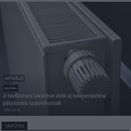
AKTUÁLIS
távfűtés
A távfűtéses lakásban élők új korszerűsítési
pályázatra számíthatnak
2020.04.06
TÁVFŰTÉS