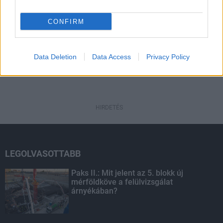
CONFIRM
HIRDETÉS
Data Deletion
Data Access
Privacy Policy
HIRDETÉS
HIRDETÉS
LEGOLVASOTTABB
Paks II.: Mit jelent az 5. blokk új
mérföldköve a felülvizsgálat
árnyékában?