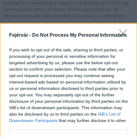
épületet és a homlokzat is megújult. A felújítás azon túl, hogy
hatékonyabbá tette a fehérvári távhőszolgáltatást évi 70
tonnával kevesebb szén-dioxidot kibocsátást is eredményez.
Fejérvár -
Do Not Process My Personal Information
Tiszta vizet a pohárba! – Problémák Dunaújváros
ivóvízellátásában
If you wish to opt-out of the sale, sharing to third parties, or
2017.01.16
processing of your personal or sensitive information for
Dunaújvárosban minden – a távfűtéssel és a melegvíz-
targeted advertising by us, please use the below opt-out
szolgáltatással kapcsolatos – probléma megszűnt, és újra
section to confirm your selection. Please note that after your
tökéletesen működnek a közszolgáltatások. Erről adott részletes
opt-out request is processed you may continue seeing
tájékoztatást a Dunaújvárosi Víz-, Csatorna- Hőszolgáltató Kft.
interest-based ads based on personal information utilized by
(DVCSH) hőszolgáltatási üzemigazgatója hétfőn.
us or personal information disclosed to third parties prior to
your opt-out. You may separately opt-out of the further
disclosure of your personal information by third parties on the
IAB’s list of downstream participants. This information may
Megoldották Dunaújváros vízellátásának
also be disclosed by us to third parties on the
IAB’s List of
krízishelyzetét
Downstream Participants
that may further disclose it to other
2017.01.17
third parties.
Megoldották a Dunaújváros ivóvíztermelésével kapcsolatos