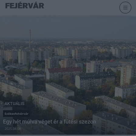
AKTUÁLIS
Székesfehérvár
Egy hét múlva véget ér a fűtési szezon
2025.04.08