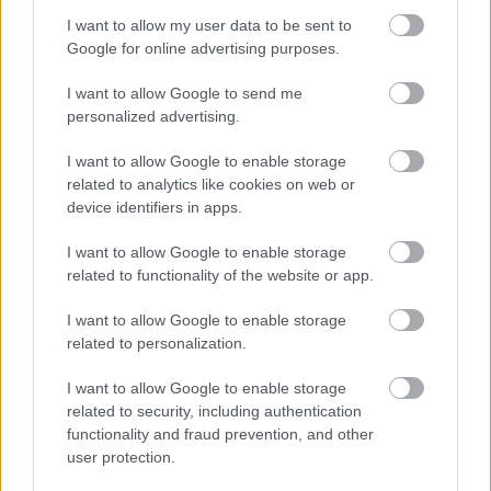
FELIRATKOZÁS
I want to allow my user data to be sent to
Google for online advertising purposes.
I want to allow Google to send me
LEGFRISSEBB
personalized advertising.
Országos hírek
I want to allow Google to enable storage
Megérkezett az eső a Duna vízgyűjtőjére
related to analytics like cookies on web or
device identifiers in apps.
I want to allow Google to enable storage
related to functionality of the website or app.
Aktuális
Paks II.: Mit jelent az 5. blokk új
I want to allow Google to enable storage
mérföldköve a felülvizsgálat
related to personalization.
árnyékában?
I want to allow Google to enable storage
related to security, including authentication
Helyi hírek
functionality and fraud prevention, and other
Amire többmillióan vártunk: szombattól
user protection.
másodfokúra csökken a riasztás