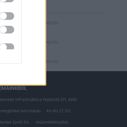
HIRDETÉS
HIRDETÉS
HIRDETÉS
ÉMÁINKBÓL
Nemzeti Infrastruktúra Fejlesztő Zrt. (NIF)
energetikai beruházás
Ke-Víz 21 Zrt.
Market Építő Zrt.
műemlékfelújítás