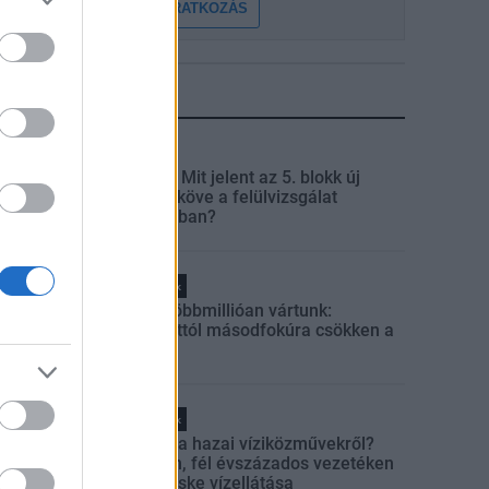
FELIRATKOZÁS
LEGFRISSEBB
Aktuális
Paks II.: Mit jelent az 5. blokk új
mérföldköve a felülvizsgálat
árnyékában?
Helyi hírek
Amire többmillióan vártunk:
szombattól másodfokúra csökken a
riasztás
Helyi hírek
Látlelet a hazai víziközművekről?
Egyetlen, fél évszázados vezetéken
múlt Bicske vízellátása