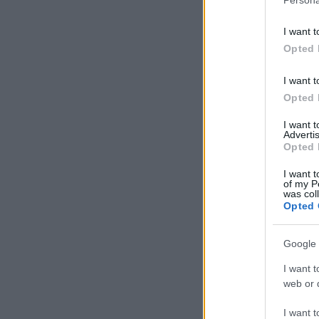
I want t
Opted 
I want t
Opted 
I want 
Advertis
Opted 
I want t
of my P
was col
Opted 
Google 
I want t
web or d
I want t