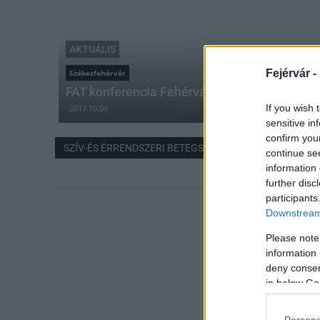
AKTUÁLIS
Fejérvár -
Székesfehérvár
FAT konferencia Fehérváron
If you wish 
2017.10.04
sensitive in
confirm you
SZÍV-ÉS ÉRRENDSZERI BETEGSÉG
continue se
information 
further disc
participants
Downstream 
Please note
information 
deny consent
in below Go
Persona