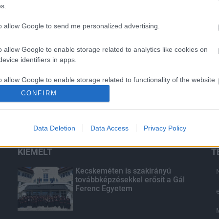
s.
to allow Google to send me personalized advertising.
o allow Google to enable storage related to analytics like cookies on
evice identifiers in apps.
o allow Google to enable storage related to functionality of the website
CONFIRM
o allow Google to enable storage related to personalization.
Data Deletion
Data Access
Privacy Policy
o allow Google to enable storage related to security, including
cation functionality and fraud prevention, and other user protection.
KIEMELT
T
Kecskeméten is szakirányú
továbbképzésekkel erősít a Gál
Ferenc Egyetem