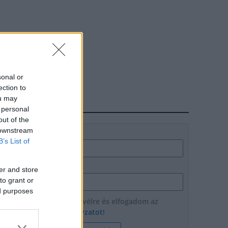
sonal or
ection to
ou may
HÍRLEVÉL
 personal
out of the
 downstream
Név
B’s List of
E-mail cím
er and store
to grant or
ed purposes
Feliratkozom a hírlevélre és elfogadom az
adatvédelmi szabályzatot!