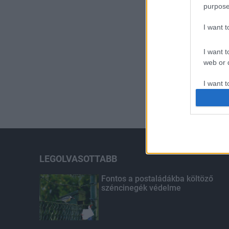
purpose
I want 
I want t
web or d
I want t
or app.
I want t
I want t
authenti
LEGOLVASOTTABB
Fontos a postaládákba költöző
széncinegék védelme