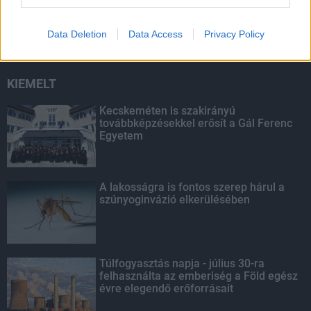
másodfokúra csökken a riasztás
Data Deletion
Data Access
Privacy Policy
KIEMELT
Kecskeméten is szakirányú
továbbképzésekkel erősít a Gál Ferenc
Egyetem
A lakosságra is fontos szerep hárul a
szúnyoginvázió elkerülésében
Túlfogyasztás napja - július 30-ra
felhasználta az emberiség a Föld egész
évre elegendő erőforrásait