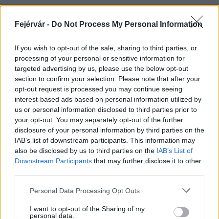
Fejérvár -
Do Not Process My Personal Information
HÍRLEVÉL
If you wish to opt-out of the sale, sharing to third parties, or
processing of your personal or sensitive information for
Név
targeted advertising by us, please use the below opt-out
section to confirm your selection. Please note that after your
opt-out request is processed you may continue seeing
E-mail cím
interest-based ads based on personal information utilized by
us or personal information disclosed to third parties prior to
your opt-out. You may separately opt-out of the further
Feliratkozom a hírlevélre és elfogadom az
adatvédelmi
disclosure of your personal information by third parties on the
szabályzatot!
IAB’s list of downstream participants. This information may
also be disclosed by us to third parties on the
IAB’s List of
FELIRATKOZÁS
Downstream Participants
that may further disclose it to other
third parties.
Please note that this website/app uses one or more Google
Personal Data Processing Opt Outs
services and may gather and store information including but
LEGFRISSEBB
not limited to your visit or usage behaviour. You may click to
I want to opt-out of the Sharing of my
personal data.