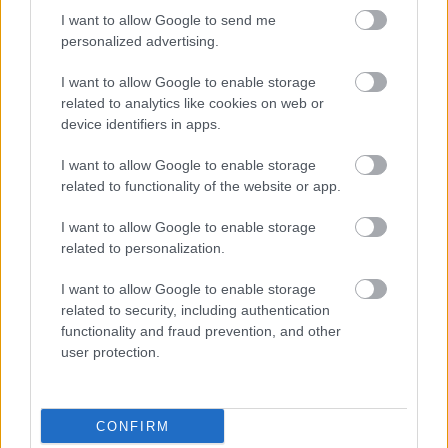
HIRDETÉS
I want to allow Google to send me
personalized advertising.
I want to allow Google to enable storage
HIRDETÉS
related to analytics like cookies on web or
device identifiers in apps.
I want to allow Google to enable storage
LEGOLVASOTTABB
related to functionality of the website or app.
Fontos a postaládákba költöző
I want to allow Google to enable storage
széncinegék védelme
related to personalization.
I want to allow Google to enable storage
related to security, including authentication
Paks II.: Mit jelent az 5. blokk új
functionality and fraud prevention, and other
mérföldköve a felülvizsgálat
user protection.
árnyékában?
CONFIRM
Amire többmillióan vártunk: szombattól