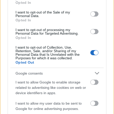
grant or deny consent to Google and its third-party tags to
Aktuális
Opted In
use your data for below specified purposes in below Google
Paks II.: Mit jelent az 5. blokk új
consent section.
mérföldköve a felülvizsgálat
I want to opt-out of the Sale of my
Personal Data.
árnyékában?
Opted In
I want to opt-out of processing my
Personal Data for Targeted Advertising.
Helyi hírek
Opted In
Amire többmillióan vártunk: szombattól
másodfokúra csökken a riasztás
I want to opt-out of Collection, Use,
Retention, Sale, and/or Sharing of my
Personal Data that Is Unrelated with the
Purposes for which it was collected.
Opted Out
Helyi hírek
Látlelet a hazai víziközművekről?
Google consents
Egyetlen, fél évszázados vezetéken múlt
Bicske vízellátása
I want to allow Google to enable storage
related to advertising like cookies on web or
device identifiers in apps.
HIRDETÉS
I want to allow my user data to be sent to
Google for online advertising purposes.