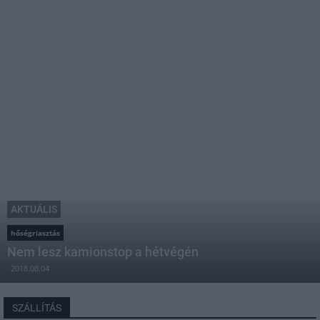
AKTUÁLIS
hőségriasztás
Nem lesz kamionstop a hétvégén
2018.08.04
SZÁLLÍTÁS