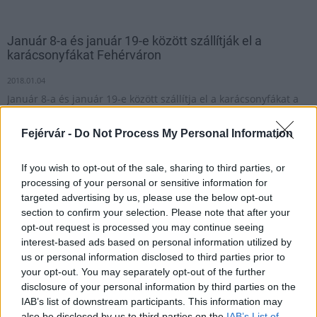
Január 8-a és január 19-e között szállítják el a
karácsonyfákat Fehérváron
2018.01.04
Január 8-a és január 19-e között szállítja el a karácsonyfákat a
Depónia Kft. A fenyőfák elszállítása a kommunális hulladék
gyűjtési napján történik majd mind a lakótelepeken, mind
Fejérvár -
Do Not Process My Personal Information
pedig a családi házas övezetekben.
If you wish to opt-out of the sale, sharing to third parties, or
processing of your personal or sensitive information for
1
targeted advertising by us, please use the below opt-out
section to confirm your selection. Please note that after your
opt-out request is processed you may continue seeing
interest-based ads based on personal information utilized by
HÍRLEVÉL
us or personal information disclosed to third parties prior to
your opt-out. You may separately opt-out of the further
disclosure of your personal information by third parties on the
Név
IAB’s list of downstream participants. This information may
also be disclosed by us to third parties on the
IAB’s List of