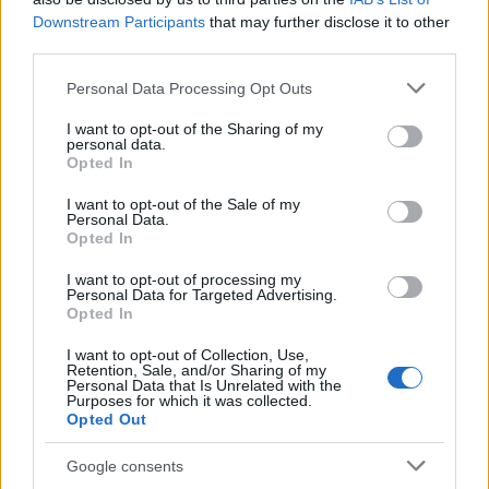
Downstream Participants
that may further disclose it to other
E-mail cím
third parties.
Please note that this website/app uses one or more Google
Personal Data Processing Opt Outs
Feliratkozom a hírlevélre és elfogadom az
adatvédelmi
services and may gather and store information including but
szabályzatot!
not limited to your visit or usage behaviour. You may click to
I want to opt-out of the Sharing of my
personal data.
grant or deny consent to Google and its third-party tags to
Opted In
FELIRATKOZÁS
use your data for below specified purposes in below Google
consent section.
I want to opt-out of the Sale of my
Personal Data.
Opted In
LEGFRISSEBB
I want to opt-out of processing my
Personal Data for Targeted Advertising.
Opted In
Országos hírek
Megérkezett az eső a Duna vízgyűjtőjére
I want to opt-out of Collection, Use,
Retention, Sale, and/or Sharing of my
Personal Data that Is Unrelated with the
Purposes for which it was collected.
Opted Out
Aktuális
Google consents
Paks II.: Mit jelent az 5. blokk új