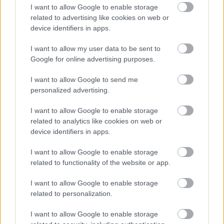
mérföldköve a felülvizsgálat
I want to allow Google to enable storage
árnyékában?
related to advertising like cookies on web or
device identifiers in apps.
Helyi hírek
I want to allow my user data to be sent to
Amire többmillióan vártunk: szombattól
Google for online advertising purposes.
másodfokúra csökken a riasztás
I want to allow Google to send me
personalized advertising.
I want to allow Google to enable storage
HIRDETÉS
related to analytics like cookies on web or
device identifiers in apps.
HIRDETÉS
I want to allow Google to enable storage
related to functionality of the website or app.
HIRDETÉS
I want to allow Google to enable storage
related to personalization.
I want to allow Google to enable storage