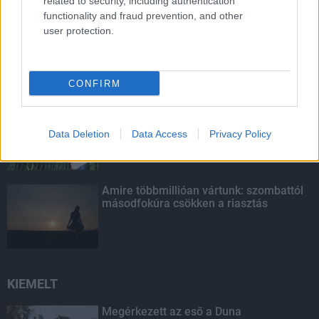
related to security, including authentication
LEGOLVASOTTABB
functionality and fraud prevention, and other
user protection.
Paks II.: Mit jelent az 5. blokk új
mérföldköve a felülvizsgálat
árnyékában?
CONFIRM
Fontos a postaládákba költöző
széncinegék védelme
Data Deletion
Data Access
Privacy Policy
Amire többmillióan vártunk: szombattól
másodfokúra csökken a riasztás
KIEMELT
Megérkezett az eső a Duna