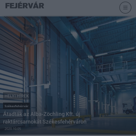
HELYI HÍREK
Székesfehérvár
Átadták az Alba-Zöchling Kft. új
raktárcsarnokát Székesfehérváron
2020.10.05