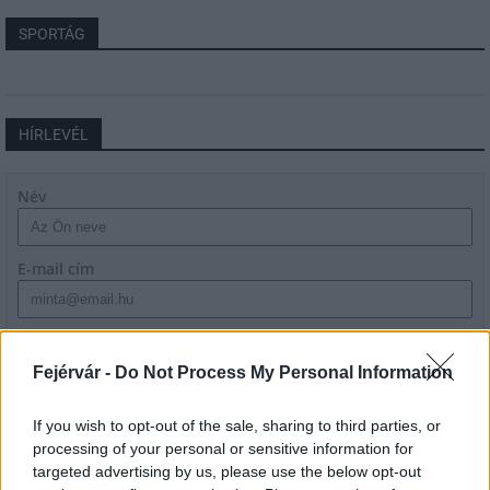
SPORTÁG
HÍRLEVÉL
Név
E-mail cím
Feliratkozom a hírlevélre és elfogadom az
adatvédelmi
szabályzatot!
Fejérvár -
Do Not Process My Personal Information
FELIRATKOZÁS
If you wish to opt-out of the sale, sharing to third parties, or
processing of your personal or sensitive information for
targeted advertising by us, please use the below opt-out