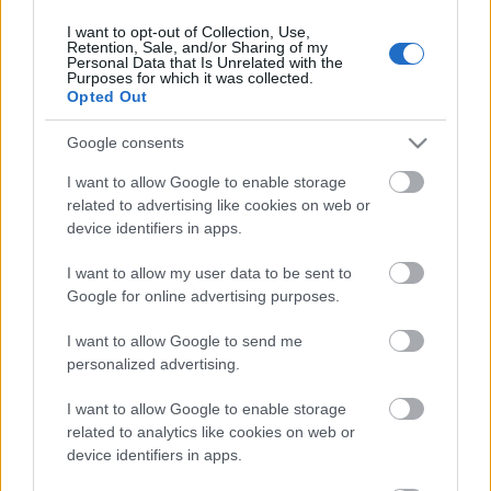
I want to opt-out of Collection, Use,
Retention, Sale, and/or Sharing of my
Personal Data that Is Unrelated with the
HIRDETÉS
Purposes for which it was collected.
Opted Out
Google consents
HIRDETÉS
I want to allow Google to enable storage
related to advertising like cookies on web or
device identifiers in apps.
LEGOLVASOTTABB
I want to allow my user data to be sent to
Paks II.: Mit jelent az 5. blokk új
Google for online advertising purposes.
mérföldköve a felülvizsgálat
árnyékában?
I want to allow Google to send me
personalized advertising.
I want to allow Google to enable storage
Fontos a postaládákba költöző
széncinegék védelme
related to analytics like cookies on web or
device identifiers in apps.