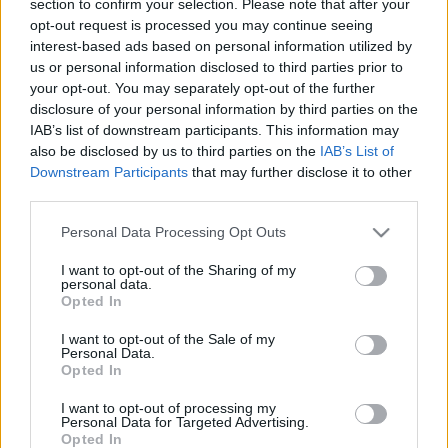
section to confirm your selection. Please note that after your
LEGFRISSEBB
opt-out request is processed you may continue seeing
interest-based ads based on personal information utilized by
Országos hírek
us or personal information disclosed to third parties prior to
Megérkezett az eső a Duna vízgyűjtőjére
your opt-out. You may separately opt-out of the further
disclosure of your personal information by third parties on the
IAB’s list of downstream participants. This information may
also be disclosed by us to third parties on the
IAB’s List of
Downstream Participants
that may further disclose it to other
Aktuális
third parties.
Paks II.: Mit jelent az 5. blokk új
mérföldköve a felülvizsgálat
Please note that this website/app uses one or more Google
Personal Data Processing Opt Outs
árnyékában?
services and may gather and store information including but
not limited to your visit or usage behaviour. You may click to
I want to opt-out of the Sharing of my
personal data.
grant or deny consent to Google and its third-party tags to
Opted In
Helyi hírek
use your data for below specified purposes in below Google
Amire többmillióan vártunk: szombattól
consent section.
I want to opt-out of the Sale of my
másodfokúra csökken a riasztás
Personal Data.
Opted In
I want to opt-out of processing my
Personal Data for Targeted Advertising.
Opted In
HIRDETÉS