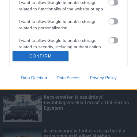
I want to allow Google to enable storage
related to functionality of the website or app.
Amire többmillióan vártunk: szombattól
másodfokúra csökken a riasztás
I want to allow Google to enable storage
related to personalization.
I want to allow Google to enable storage
related to security, including authentication
KIEMELT
functionality and fraud prevention, and other
CONFIRM
user protection.
Megérkezett az eső a Duna
vízgyűjtőjére
Data Deletion
Data Access
Privacy Policy
Kecskeméten is szakirányú
továbbképzésekkel erősít a Gál Ferenc
Egyetem
A lakosságra is fontos szerep hárul a
szúnyoginvázió elkerülésében