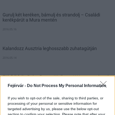
Gurulj két keréken, bámulj és strandolj – Családi
kerékpárút a Mura mentén
2016.05.16
Kalandozz Ausztria leghosszabb zuhatagútján
2016.05.14
Töltődj fel! - Relax Resort Wellness**** magyar hotel
Ausztriában
Fejérvár -
Do Not Process My Personal Information
2016.05.15
If you wish to opt-out of the sale, sharing to third parties, or
processing of your personal or sensitive information for
targeted advertising by us, please use the below opt-out
Tavaszi élményekre felkészülni, magyarok között
section to confirm your selection. Please note that after your