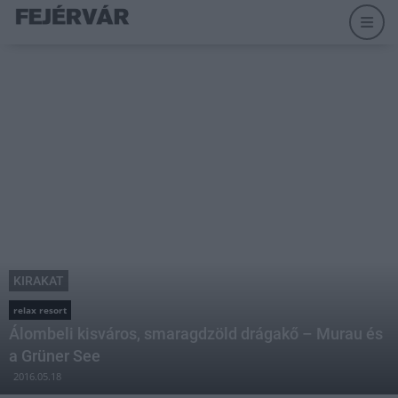
KIRAKAT
relax resort
Álombeli kisváros, smaragdzöld drágakő – Murau és
a Grüner See
2016.05.18