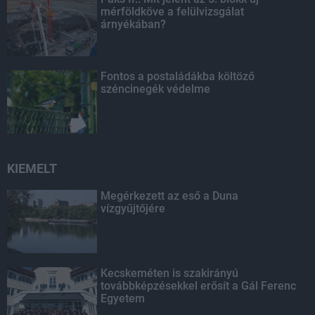
mérföldköve a felülvizsgálat
árnyékában?
Fontos a postaládákba költöző
széncinegék védelme
KIEMELT
Megérkezett az eső a Duna
vízgyűjtőjére
Kecskeméten is szakirányú
továbbképzésekkel erősít a Gál Ferenc
Egyetem