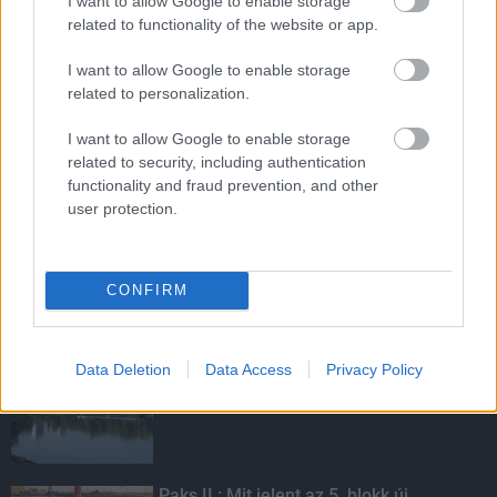
I want to allow Google to enable storage
related to functionality of the website or app.
I want to allow Google to enable storage
HIRDETÉS
related to personalization.
I want to allow Google to enable storage
HIRDETÉS
related to security, including authentication
functionality and fraud prevention, and other
user protection.
HIRDETÉS
CONFIRM
LEGOLVASOTTABB
Data Deletion
Data Access
Privacy Policy
Megérkezett az eső a Duna
vízgyűjtőjére
Paks II.: Mit jelent az 5. blokk új