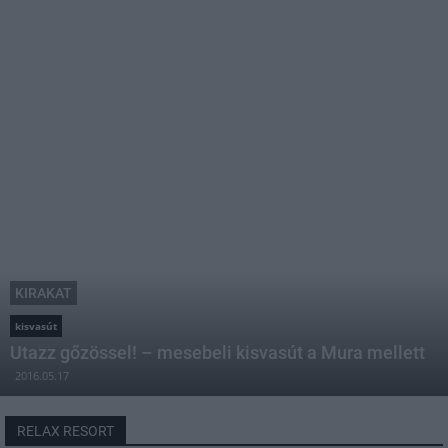
KIRAKAT
kisvasút
Utazz gőzössel! – mesebeli kisvasút a Mura mellett
2016.05.17
RELAX RESORT