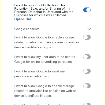
I want to opt-out of Collection, Use,
Retention, Sale, and/or Sharing of my
Personal Data that Is Unrelated with the
Purposes for which it was collected.
Opted Out
LEGFRISSEBB
Google consents
Országos hírek
Megérkezett az eső a Duna vízgyűjtőjére
I want to allow Google to enable storage
related to advertising like cookies on web or
device identifiers in apps.
I want to allow my user data to be sent to
Aktuális
Google for online advertising purposes.
Paks II.: Mit jelent az 5. blokk új
mérföldköve a felülvizsgálat
I want to allow Google to send me
árnyékában?
personalized advertising.
I want to allow Google to enable storage
Helyi hírek
related to analytics like cookies on web or
Amire többmillióan vártunk: szombattól
device identifiers in apps.
másodfokúra csökken a riasztás