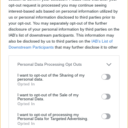
Ausztria zöld szívében!
opt-out request is processed you may continue seeing
interest-based ads based on personal information utilized by
2016.05.13
us or personal information disclosed to third parties prior to
your opt-out. You may separately opt-out of the further
disclosure of your personal information by third parties on the
1
IAB’s list of downstream participants. This information may
also be disclosed by us to third parties on the
IAB’s List of
Downstream Participants
that may further disclose it to other
third parties.
HÍRLEVÉL
Please note that this website/app uses one or more Google
Personal Data Processing Opt Outs
services and may gather and store information including but
Név
not limited to your visit or usage behaviour. You may click to
I want to opt-out of the Sharing of my
personal data.
grant or deny consent to Google and its third-party tags to
Opted In
use your data for below specified purposes in below Google
E-mail cím
consent section.
I want to opt-out of the Sale of my
Personal Data.
Opted In
Feliratkozom a hírlevélre és elfogadom az
adatvédelmi
I want to opt-out of processing my
szabályzatot!
Personal Data for Targeted Advertising.
Opted In
FELIRATKOZÁS