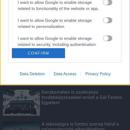
I want to allow Google to enable storage
related to functionality of the website or app.
Amire többmillióan vártunk: szombattól
másodfokúra csökken a riasztás
I want to allow Google to enable storage
related to personalization.
I want to allow Google to enable storage
related to security, including authentication
KIEMELT
functionality and fraud prevention, and other
CONFIRM
user protection.
Megérkezett az eső a Duna
vízgyűjtőjére
Data Deletion
Data Access
Privacy Policy
Kecskeméten is szakirányú
továbbképzésekkel erősít a Gál Ferenc
Egyetem
A lakosságra is fontos szerep hárul a
szúnyoginvázió elkerülésében