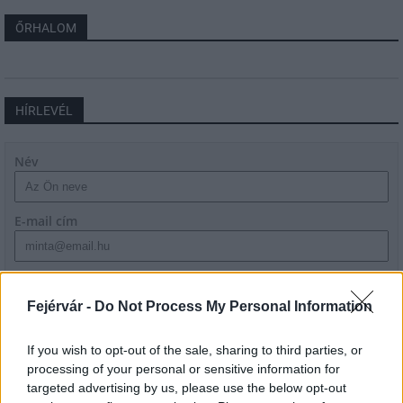
ŐRHALOM
HÍRLEVÉL
Név
E-mail cím
Feliratkozom a hírlevélre és elfogadom az
adatvédelmi
szabályzatot!
Fejérvár -
Do Not Process My Personal Information
FELIRATKOZÁS
If you wish to opt-out of the sale, sharing to third parties, or
processing of your personal or sensitive information for
targeted advertising by us, please use the below opt-out