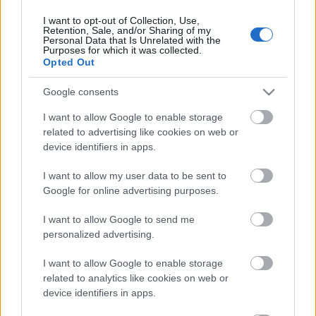
I want to opt-out of Collection, Use,
Retention, Sale, and/or Sharing of my
Personal Data that Is Unrelated with the
HIRDETÉS
Purposes for which it was collected.
Opted Out
Google consents
HIRDETÉS
I want to allow Google to enable storage
related to advertising like cookies on web or
device identifiers in apps.
LEGOLVASOTTABB
I want to allow my user data to be sent to
Paks II.: Mit jelent az 5. blokk új
Google for online advertising purposes.
mérföldköve a felülvizsgálat
árnyékában?
I want to allow Google to send me
personalized advertising.
I want to allow Google to enable storage
Fontos a postaládákba költöző
széncinegék védelme
related to analytics like cookies on web or
device identifiers in apps.