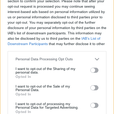
section to confirm your selection. Please note that after your
LEGFRISSEBB
opt-out request is processed you may continue seeing
interest-based ads based on personal information utilized by
Országos hírek
us or personal information disclosed to third parties prior to
Megérkezett az eső a Duna vízgyűjtőjére
your opt-out. You may separately opt-out of the further
disclosure of your personal information by third parties on the
IAB’s list of downstream participants. This information may
also be disclosed by us to third parties on the
IAB’s List of
Downstream Participants
that may further disclose it to other
Aktuális
third parties.
Paks II.: Mit jelent az 5. blokk új
mérföldköve a felülvizsgálat
Please note that this website/app uses one or more Google
Personal Data Processing Opt Outs
árnyékában?
services and may gather and store information including but
not limited to your visit or usage behaviour. You may click to
I want to opt-out of the Sharing of my
personal data.
grant or deny consent to Google and its third-party tags to
Opted In
Helyi hírek
use your data for below specified purposes in below Google
Amire többmillióan vártunk: szombattól
consent section.
I want to opt-out of the Sale of my
másodfokúra csökken a riasztás
Personal Data.
Opted In
I want to opt-out of processing my
Personal Data for Targeted Advertising.
Opted In
HIRDETÉS