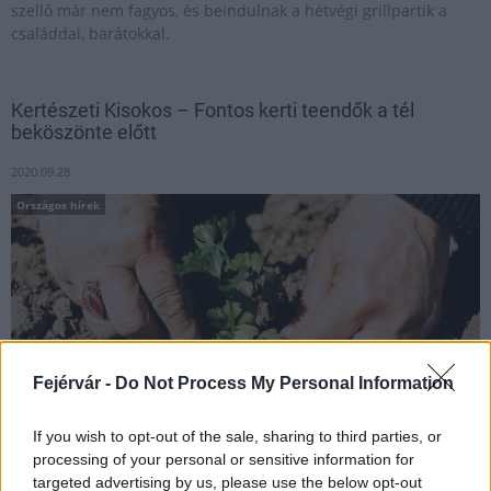
szellő már nem fagyos, és beindulnak a hétvégi grillpartik a
családdal, barátokkal.
Kertészeti Kisokos – Fontos kerti teendők a tél
beköszönte előtt
2020.09.28
Országos hírek
Fejérvár -
Do Not Process My Personal Information
If you wish to opt-out of the sale, sharing to third parties, or
processing of your personal or sensitive information for
targeted advertising by us, please use the below opt-out