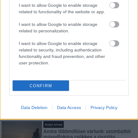
I want to allow Google to enable storage
FELIRATKOZÁS
related to functionality of the website or app.
I want to allow Google to enable storage
related to personalization.
LEGFRISSEBB
I want to allow Google to enable storage
Országos hírek
related to security, including authentication
Megérkezett az eső a Duna vízgyűjtőjére
functionality and fraud prevention, and other
user protection.
CONFIRM
Aktuális
Paks II.: Mit jelent az 5. blokk új
mérföldköve a felülvizsgálat
árnyékában?
Data Deletion
Data Access
Privacy Policy
Helyi hírek
Amire többmillióan vártunk: szombattól
másodfokúra csökken a riasztás