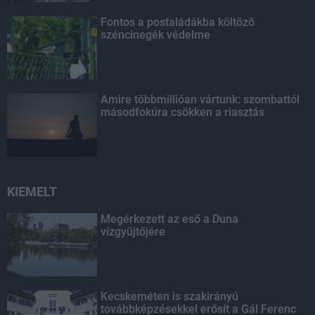
Fontos a postaládákba költöző
széncinegék védelme
Amire többmillióan vártunk: szombattól
másodfokúra csökken a riasztás
KIEMELT
Megérkezett az eső a Duna
vízgyűjtőjére
Kecskeméten is szakirányú
továbbképzésekkel erősít a Gál Ferenc