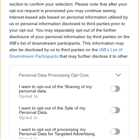
Most kell megalapozni a kert vagy veteményes következő
section to confirm your selection. Please note that after your
hónapjait.
opt-out request is processed you may continue seeing
interest-based ads based on personal information utilized by
us or personal information disclosed to third parties prior to
your opt-out. You may separately opt-out of the further
Erkélyekre való növényekre is lehet pályázni
Székesfehérváron
disclosure of your personal information by third parties on the
IAB’s list of downstream participants. This information may
2018.03.17
also be disclosed by us to third parties on the
IAB’s List of
Idén már nyolc éve, hogy Székesfehérvár Önkormányzata és a
Downstream Participants
that may further disclose it to other
Városgondnokság növényültetési pályázattal támogatja a
third parties.
fehérváriak parkosítási törekvéseit. A pályázat célja, a kulturált,
Please note that this website/app uses one or more Google
Personal Data Processing Opt Outs
és vonzóbb városkép kialakításán túl, a zöldfelületek növelése
services and may gather and store information including but
és szebbé tétele. Az intézmények és társasházak mellett idén is
not limited to your visit or usage behaviour. You may click to
I want to opt-out of the Sharing of my
pályázhatnak a családi házban lakók.
personal data.
grant or deny consent to Google and its third-party tags to
Opted In
use your data for below specified purposes in below Google
consent section.
I want to opt-out of the Sale of my
Növényekre lehet pályázni Székesfehérváron
Personal Data.
Opted In
2016.02.29
I want to opt-out of processing my
Idén is meghirdette Székesfehérvár Városgondnoksága
Personal Data for Targeted Advertising.
a "Virágosabb és zöldebb Székesfehérvárért" közterületi és