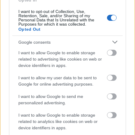
Opted In
intézményi növényültetési pályázatot. A város ezzel szeretné
növényültetésre, parkosításra buzdítani a lakosságot és az
I want to opt-out of Collection, Use,
Retention, Sale, and/or Sharing of my
intézményeket. A pályázatok február 19-től egészen április 15-
Personal Data that Is Unrelated with the
ig nyújthatóak be.
Purposes for which it was collected.
Opted Out
Google consents
1
I want to allow Google to enable storage
related to advertising like cookies on web or
device identifiers in apps.
HÍRLEVÉL
I want to allow my user data to be sent to
Google for online advertising purposes.
Név
I want to allow Google to send me
personalized advertising.
E-mail cím
I want to allow Google to enable storage
related to analytics like cookies on web or
Feliratkozom a hírlevélre és elfogadom az
adatvédelmi
device identifiers in apps.
szabályzatot!