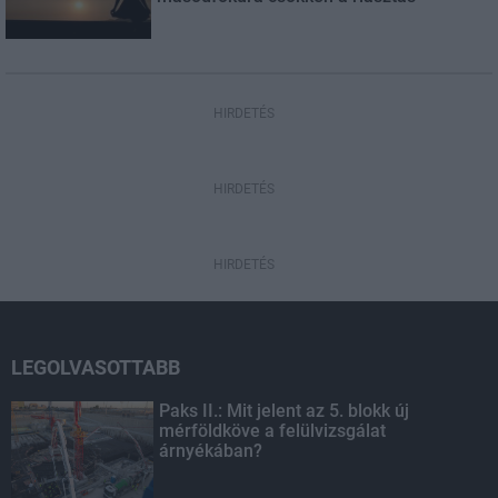
HIRDETÉS
HIRDETÉS
HIRDETÉS
LEGOLVASOTTABB
Paks II.: Mit jelent az 5. blokk új
mérföldköve a felülvizsgálat
árnyékában?