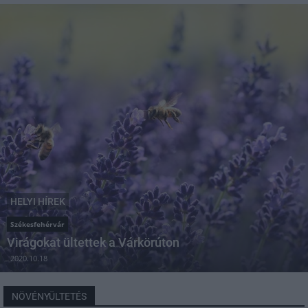
HELYI HÍREK
Székesfehérvár
Virágokat ültettek a Várkörúton
2020.10.18
NÖVÉNYÜLTETÉS